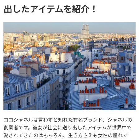
出したアイテムを紹介！
初めての方へ
買取サービスのご案内
買取ブランド
買取実績
店舗一覧
よくあるご質問
コラム
お知らせ
お買物
質預かり
ココシャネルは言わずと知れた有名ブランド、シャネルの
創業者です。彼女が社会に送り出したアイテムが世界中で
修理
愛されてきたのはもちろん、生き方さえも女性の憧れで