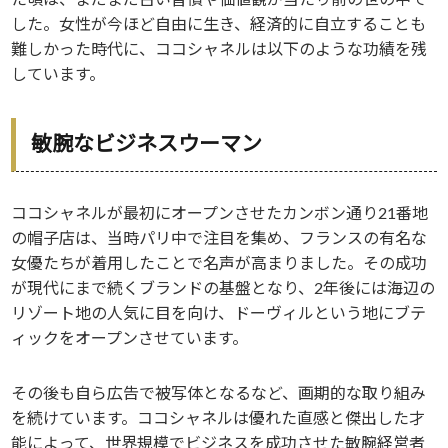
た頃は、まだまだ古い習慣や価値観が当たり前の世の中で
した。女性が今ほど自由に生き、経済的に自立することも
難しかった時代に、ココシャネルは以下のような功績を残
しています。
敏腕なビジネスウーマン
ココシャネルが最初にオープンさせたカンボン通り21番地
の帽子店は、当時パリ中で注目を集め、フランスの有名な
女優たちが着用したことで名声が高まりました。その成功
が現代にまで続くブランドの基盤となり、2年後には海辺の
リゾート地の人気に目を向け、ドーヴィルという地にブテ
ィックをオープンさせています。
その後も自ら広告で被写体となるなど、画期的な取り組み
を続けています。ココシャネルは優れた直感と傑出した才
能によって、世界規模でビジネスを成功させた敏腕経営者