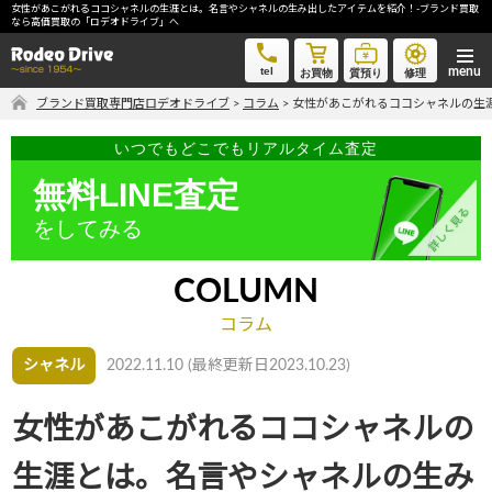
女性があこがれるココシャネルの生涯とは。名言やシャネルの生み出したアイテムを紹介！-ブランド買取
女性があこがれるココシャネルの生涯とは。名言やシャネルの生み出したアイテムを紹介！-ブランド買
なら高価買取の「ロデオドライブ」へ
取なら高価買取の「ロデオドライブ」へ
tel
お買物
質預り
修理
ブランド買取専門店ロデオドライブ
>
コラム
>
女性があこがれるココシャネルの生
気軽に買取価格を知りたい方におすすめ
いつでもどこでもリアルタイム査定
無料LINE査定
無料LINE査定
をしてみる
ご自宅にいながら品物を売りたい方へ
宅配買取申込
COLUMN
コラム
シャネル
2022.11.10 (最終更新日2023.10.23)
手間なく安全に売りたい方へ
出張買取申込
女性があこがれるココシャネルの
生涯とは。名言やシャネルの生み