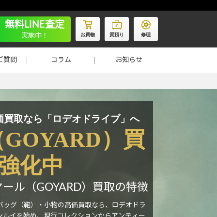
無料LINE査定
お買物
質預り
修理
実施中！
ご質問
コラム
お知らせ
高価買取なら「ロデオドライブ」へ
GOYARD）買
強化中
ール（GOYARD）買取の特徴
ドバッグ（鞄）・小物の高価買取なら、ロデオドラ
ンルイを始め、現行コレクションからアンティー