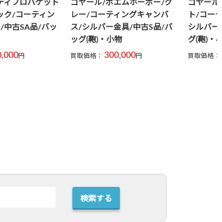
エムホーボー/グ
ゴヤール/アルトワPM/ホワイ
ゴヤール
ィングキャンバ
ト/コーティングキャンバス/
カードホ
金具/中古S品/バ
シルバー金具/中古AB品/バッ
ティング
物
グ(鞄)・小物
バッグ(鞄
0,000
120,000
円
買取価格：
円
買取価格：