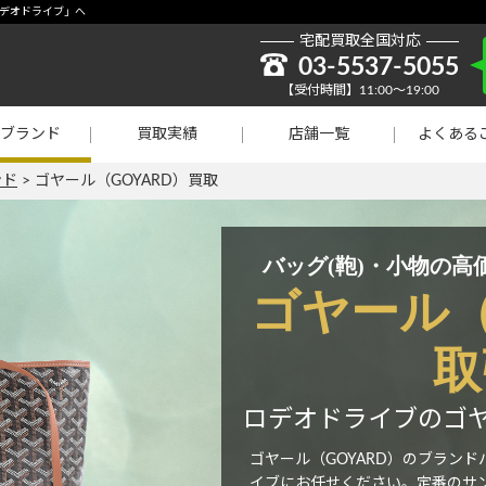
取強化】シャネル
ロデオドライブ」へ
宅配買取全国対応
貴金属買取
03-5537-5055
【受付時間】11:00～19:00
ラチナ買取
ブランド
買取実績
店舗一覧
よくある
買取
ンド
>
ゴヤール（GOYARD）買取
バッグ(鞄)・小物の
ゴヤール（
取
ロデオドライブのゴヤ
ゴヤール（GOYARD）のブラン
イブにお任せください。定番のサ