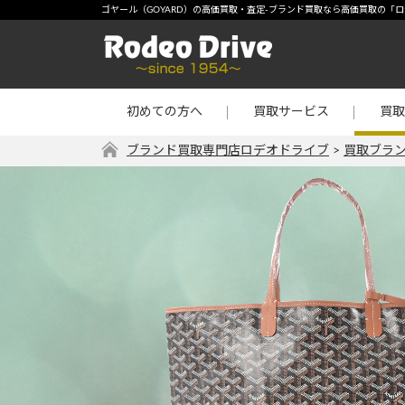
宅配買取
-【買
ゴヤール（GOYARD）の高価買取・査定-ブランド買取なら高価買取の「
店頭買取
宝石・
出張買取
金・プ
初めての方へ
買取サービス
買取
リターン買取
その他
ブランド買取専門店ロデオドライブ
>
買取ブラ