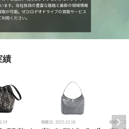
います。当社独自の豊富な販路と最新の相場情報
買取が可能。ぜひロデオドライブの買取サービス
ご利用ください。
実績
2.18
掲載日: 2025.10.20
掲載日: 202