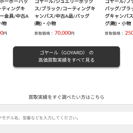
エリーボック
ゴヤール/プティフロバケット
ゴヤール/ボ
ーティングキ
バッグ/ブラック/コーティン
レー/コーテ
品/バッグ
グキャンバス/中古SA品/バッ
ス/シルバー
グ(鞄)・小物
ッグ(鞄)・小
0
250,000
30
円
買取価格：
円
買取価格：
ゴヤール（GOYARD） の
高価買取実績をすべて見る
買取実績をすぐ調べたい方はこちら