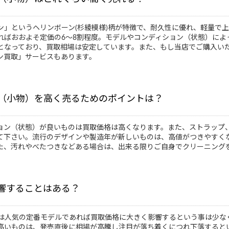
ィン」というヘリンボーン(杉綾模様)柄が特徴で、耐久性に優れ、軽量で
ればおおよそ定価の6～8割程度。モデルやコンディション（状態）によ
となっており、買取相場は安定しています。また、もし当店でご購入いた
ン買取」サービスもあります。
グ（小物）を高く売るためのポイントは？
ョン（状態）が良いものは買取価格は高くなります。また、ストラップ
て下さい。流行のデザインや製造年が新しいものは、高値がつきやすく
た、汚れやべたつきなどある場合は、出来る限りご自身でクリーニング
響することはある？
物）は人気の定番モデルであれば買取価格に大きく影響するという事は少
高いものは、発売直後に相場が高騰し注目が落ち着くにつれ下落すると