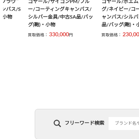
M/ブル
ゴヤール/ボエムホーボーバッ
ゴヤール/ジュ
ンバス/
グ/ネイビー/コーティングキ
ス/ブラック/コ
A品/バッ
ャンバス/シルバー金具/中古A
ャンバス/中古A
品/バッグ(鞄)・小物
(鞄)・小物
230,000
70,00
買取価格：
円
買取価格：
フリーワード検索