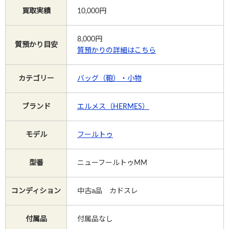
買取実績
10,000円
Instagram
8,000
円
質預かり目安
質預かりの詳細はこちら
電話で相談する
メールで相談する
カテゴリー
バッグ（鞄）・小物
ブランド
エルメス（HERMES）
モデル
フールトゥ
型番
ニューフールトゥMM
コンディション
中古a品 カドスレ
付属品
付属品なし