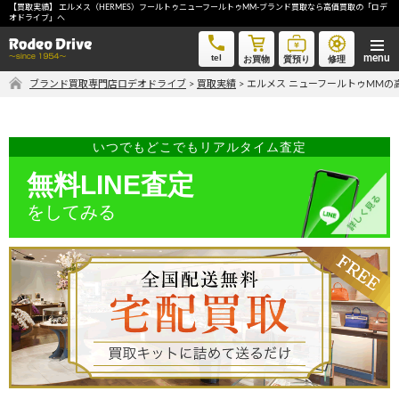
【買取実績】 エルメス（HERMES）フールトゥニューフールトゥMM-ブランド買取なら高価買取の「ロデ
エルメス ニューフールトゥMM-ブランド買取なら高価買取の「ロデオドライブ」へ
オドライブ」へ
tel
お買物
質預り
修理
ブランド買取専門店ロデオドライブ
>
買取実績
>
エルメス ニューフールトゥMMの
気軽に買取価格を知りたい方におすすめ
無料LINE査定
いつでもどこでもリアルタイム査定
無料LINE査定
ご自宅にいながら品物を売りたい方へ
をしてみる
宅配買取申込
手間なく安全に売りたい方へ
出張買取申込