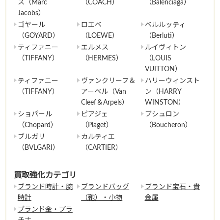
ス（Marc
（COACH）
（Balenciaga）
Jacobs）
ゴヤール
ロエベ
ベルルッティ
（GOYARD）
（LOEWE）
（Berluti）
ティファニー
エルメス
ルイヴィトン
（TIFFANY）
（HERMES）
（LOUIS
VUITTON）
ティファニー
ヴァンクリーフ＆
ハリーウィンスト
（TIFFANY）
アーペル（Van
ン（HARRY
Cleef＆Arpels）
WINSTON）
ショパール
ピアジェ
ブシュロン
（Chopard）
（Piaget）
（Boucheron）
ブルガリ
カルティエ
（BVLGARI）
（CARTIER）
買取強化カテゴリ
ブランド時計・腕
ブランドバッグ
ブランド宝石・貴
時計
（鞄）・小物
金属
ブランド金・プラ