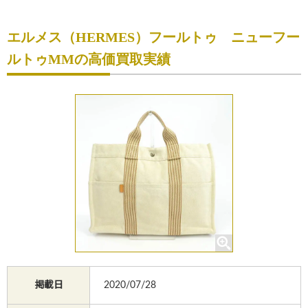
初めての方へ
エルメス（HERMES）フールトゥ ニューフー
買取サービスのご案内
ルトゥMMの高価買取実績
買取ブランド
買取実績
店舗一覧
よくあるご質問
コラム
お知らせ
お買物
質預かり
掲載日
2020/07/28
修理