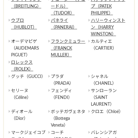
（BREITLING）
ードル）
プ（PATEK
（TUDOR）
PHILIPPE）
ウブロ
パネライ
ハリーウィンスト
（HUBLOT）
（PANERAI）
ン（HARRY
WINSTON）
オーデマピゲ
フランクミュラー
カルティエ
（AUDEMARS
（FRANCK
（CARTIER）
PIGUET）
MULLER）
ロレックス
（ROLEX）
グッチ（GUCCI）
プラダ
シャネル
（PRADA）
（CHANEL）
セリーヌ
フェンディ
サンローラン
（Céline）
（FENDI）
（SAINT
LAURENT）
ディオール
ボッテガヴェネタ
クロエ（Chloé）
（Dior）
（Bottega
Veneta）
マークジェイコブ
コーチ
バレンシアガ