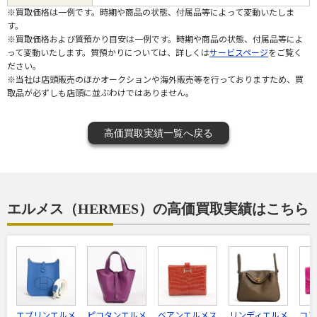
※買取価格は一例です。時期や商品の状態、付属品等によって変動いたしま
す。
※買取価格および質預かり目安は一例です。時期や商品の状態、付属品等によ
って変動いたします。質預かりについては、詳しくは
サービスページ
をご覧く
ださい。
※当社は店頭販売のほかオークションや海外販売等を行っておりますため、買
取品が必ずしも店頭に並ぶわけではありません。
高価買取実績一覧へ戻る
エルメス（HERMES）の高価買取実績はこちら
エブリンエルメ
ピコタンエルメ
ベアンエルメス
リンディエルメ
コン