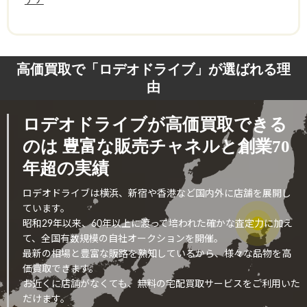
チナ
高価買取で「ロデオドライブ」が選ばれる理
由
ロデオドライブが高価買取できる
のは
豊富な販売チャネルと創業70
年超の実績
ロデオドライブは横浜、新宿や香港など国内外に店舗を展開し
ています。
昭和29年以来、60年以上に渡って培われた確かな査定力に加え
て、全国有数規模の自社オークションを開催。
最新の相場と豊富な販路を熟知しているから、様々な品物を高
価買取できます。
お近くに店舗がなくても、無料の宅配買取サービスをご利用いた
だけます。