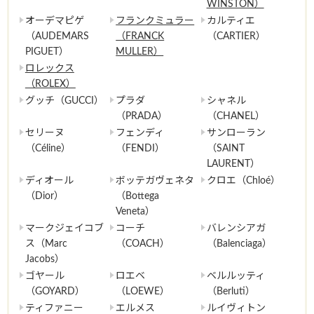
WINSTON）
オーデマピゲ
フランクミュラー
カルティエ
（AUDEMARS
（FRANCK
（CARTIER）
PIGUET）
MULLER）
ロレックス
（ROLEX）
グッチ（GUCCI）
プラダ
シャネル
（PRADA）
（CHANEL）
セリーヌ
フェンディ
サンローラン
（Céline）
（FENDI）
（SAINT
LAURENT）
ディオール
ボッテガヴェネタ
クロエ（Chloé）
（Dior）
（Bottega
Veneta）
マークジェイコブ
コーチ
バレンシアガ
ス（Marc
（COACH）
（Balenciaga）
Jacobs）
ゴヤール
ロエベ
ベルルッティ
（GOYARD）
（LOEWE）
（Berluti）
ティファニー
エルメス
ルイヴィトン