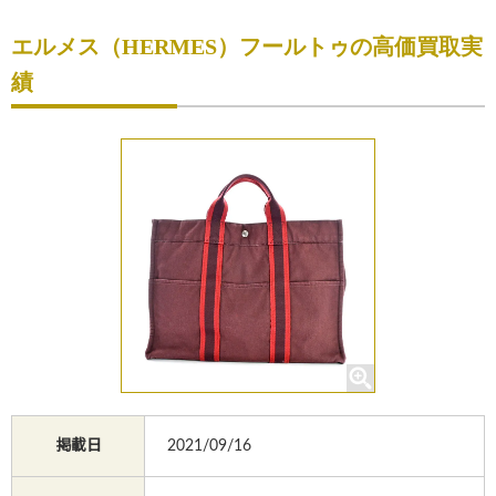
初めての方へ
エルメス（HERMES）フールトゥの高価買取実
買取サービスのご案内
績
買取ブランド
買取実績
店舗一覧
よくあるご質問
コラム
お知らせ
お買物
質預かり
掲載日
2021/09/16
修理