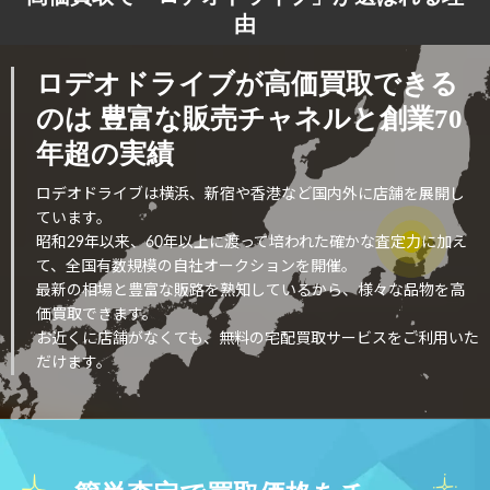
由
ロデオドライブが高価買取できる
のは
豊富な販売チャネルと創業70
年超の実績
ロデオドライブは横浜、新宿や香港など国内外に店舗を展開し
ています。
昭和29年以来、60年以上に渡って培われた確かな査定力に加え
て、全国有数規模の自社オークションを開催。
最新の相場と豊富な販路を熟知しているから、様々な品物を高
価買取できます。
お近くに店舗がなくても、無料の宅配買取サービスをご利用いた
だけます。