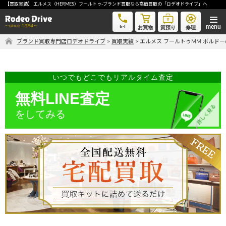
【買取実績】 エルメス（HERMES）フールトゥ-ブランド買取なら高価買取の「ロデオドライブ」へ
エルメス フールトゥMM ボルドー-ブランド買取なら高価買取の「ロデオドライブ」へ
tel
お買物
質預り
修理
ブランド買取専門店ロデオドライブ
>
買取実績
>
エルメス フールトゥMM ボルド
気軽に買取価格を知りたい方におすすめ
無料LINE査定
いつでもどこでもリアルタイム査定
無料LINE査定
をしてみる
ご自宅にいながら品物を売りたい方へ
宅配買取申込
手間なく安全に売りたい方へ
出張買取申込