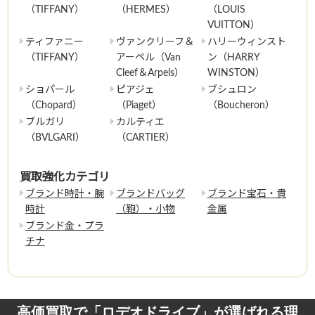
（TIFFANY）
（HERMES）
（LOUIS
VUITTON）
ティファニー
ヴァンクリーフ＆
ハリーウィンスト
（TIFFANY）
アーペル（Van
ン（HARRY
Cleef＆Arpels）
WINSTON）
ショパール
ピアジェ
ブシュロン
（Chopard）
（Piaget）
（Boucheron）
ブルガリ
カルティエ
（BVLGARI）
（CARTIER）
買取強化カテゴリ
ブランド時計・腕
ブランドバッグ
ブランド宝石・貴
時計
（鞄）・小物
金属
ブランド金・プラ
チナ
高価買取で「ロデオドライブ」が選ばれる理