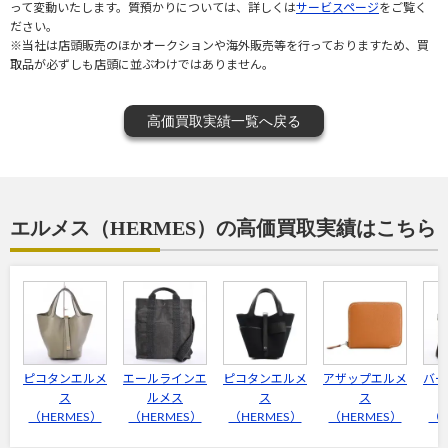
って変動いたします。質預かりについては、詳しくは
サービスページ
をご覧く
ださい。
※当社は店頭販売のほかオークションや海外販売等を行っておりますため、買
取品が必ずしも店頭に並ぶわけではありません。
高価買取実績一覧へ戻る
エルメス（HERMES）の高価買取実績はこちら
ピコタンエルメ
エールラインエ
ピコタンエルメ
アザップエルメ
バー
ス
ルメス
ス
ス
（HERMES）
（HERMES）
（HERMES）
（HERMES）
（H