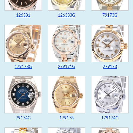
126331
126333G
79173G
179178G
279171G
279173
79174G
179178
179174G