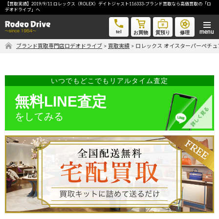
【買取実績】2019/9/11 ロレックス（ROLEX）デイトジャスト116333-ブランド買取なら高価買取の「ロ
ロレックス オイスターパーペチュアルデイトジャスト2-ブランド買取なら高価買取の「ロデオドライブ」
デオドライブ」へ
へ
tel
お買物
質預り
修理
ブランド買取専門店ロデオドライブ
>
買取実績
>
ロレックス オイスターパーペチュ
気軽に買取価格を知りたい方におすすめ
無料LINE査定
いつでもどこでもリアルタイム査定
無料LINE査定
ご自宅にいながら品物を売りたい方へ
をしてみる
宅配買取申込
手間なく安全に売りたい方へ
出張買取申込