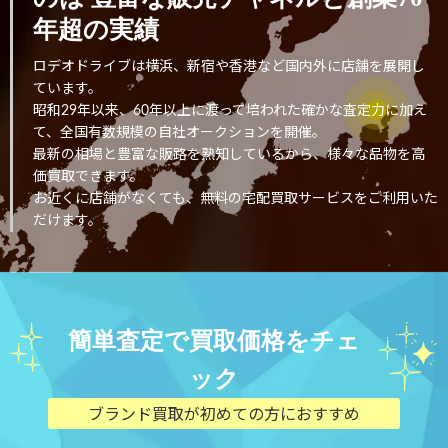
年超の実績
ロデオドライブは横浜、新宿や香港など国内外に店舗を展開し
ています。
昭和29年以来、60年以上に渡って培われた確かな査定力に加え
て、全国有数規模の自社オークションを開催。
最新の相場と豊富な販路を熟知しているから、様々な品物を高
価買取できます。
お近くに店舗がなくても、無料の宅配買取サービスをご利用いた
だけます。
簡単査定で買取価格をチェ
ック
ブランド買取が初めての方におすすめ