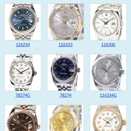
126234
126333
126300
78274G
78274
116334G