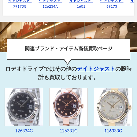
イトジャスト
イトジャスト
イトジャスト
イトジャスト
イ
79173G
126234/J
1601
69173
1
関連ブランド・アイテム高価買取ページ
ロデオドライブではその他の
デイトジャスト
の腕時
計も買取しております。
126334G
126331G
116333G