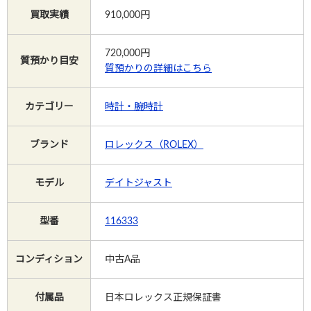
買取実績
910,000円
Instagram
720,000
円
質預かり目安
質預かりの詳細はこちら
カテゴリー
時計・腕時計
電話で相談する
メールで相談する
ブランド
ロレックス（ROLEX）
モデル
デイトジャスト
型番
116333
コンディション
中古A品
付属品
日本ロレックス正規保証書