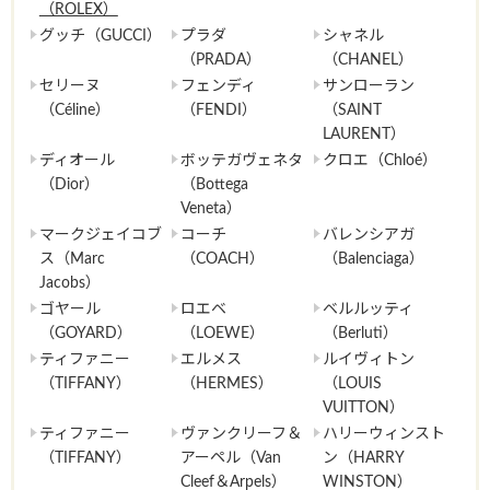
（ROLEX）
グッチ（GUCCI）
プラダ
シャネル
（PRADA）
（CHANEL）
セリーヌ
フェンディ
サンローラン
（Céline）
（FENDI）
（SAINT
LAURENT）
ディオール
ボッテガヴェネタ
クロエ（Chloé）
（Dior）
（Bottega
Veneta）
マークジェイコブ
コーチ
バレンシアガ
ス（Marc
（COACH）
（Balenciaga）
Jacobs）
ゴヤール
ロエベ
ベルルッティ
（GOYARD）
（LOEWE）
（Berluti）
ティファニー
エルメス
ルイヴィトン
（TIFFANY）
（HERMES）
（LOUIS
VUITTON）
ティファニー
ヴァンクリーフ＆
ハリーウィンスト
（TIFFANY）
アーペル（Van
ン（HARRY
Cleef＆Arpels）
WINSTON）