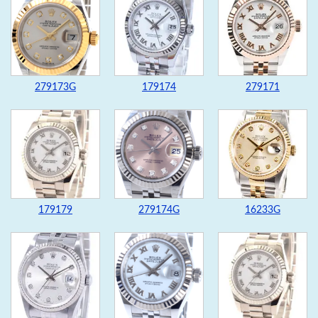
279173G
179174
279171
179179
279174G
16233G