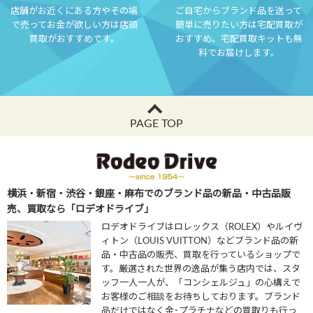
店舗がお近くにある方やその場
ご自宅からブランド品を送って
で売ってお金が欲しい方は店頭
簡単に売りたい方は宅配買取が
買取がおすすめです。
おすすめ。宅配買取キットも無
料でお届けします。
PAGE TOP
横浜・新宿・渋谷・銀座・麻布でのブランド品の新品・中古品販
売、買取なら「ロデオドライブ」
ロデオドライブはロレックス（ROLEX）やルイヴ
ィトン（LOUIS VUITTON）などブランド品の新
品・中古品の販売、買取を行っているショップで
す。厳選された世界の逸品が集う店内では、スタ
ッフ一人一人が、「コンシェルジュ」の心構えで
お客様のご相談をお待ちしております。ブランド
品だけではなく金･プラチナなどの買取りも行っ