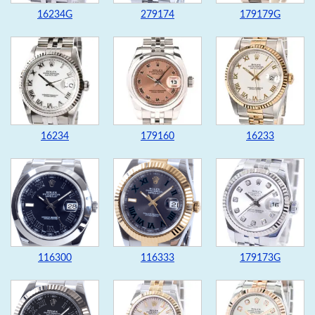
16234G
279174
179179G
16234
179160
16233
116300
116333
179173G