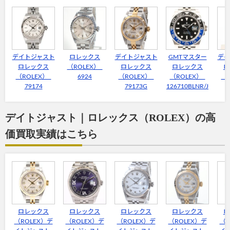
デイトジャスト
ロレックス
デイトジャスト
GMTマスター
デイ
ロレックス
（ROLEX）
ロレックス
ロレックス
ロ
（ROLEX）
6924
（ROLEX）
（ROLEX）
（
79174
79173G
126710BLNR/J
デイトジャスト｜ロレックス（ROLEX）の高
価買取実績はこちら
ロレックス
ロレックス
ロレックス
ロレックス
ロ
（ROLEX）デ
（ROLEX）デ
（ROLEX）デ
（ROLEX）デ
（R