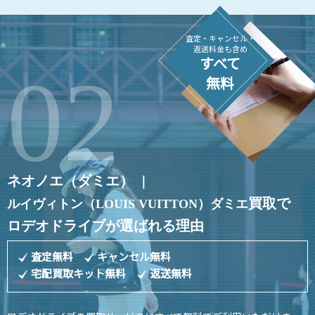
査定・キャンセル・
返送料金も含め
すべて
無料
ネオノエ（ダミエ）
｜
買取で
ルイヴィトン（LOUIS VUITTON）
ダミエ
ロデオドライブが選ばれる理由
査定無料
キャンセル無料
宅配買取キット無料
返送無料