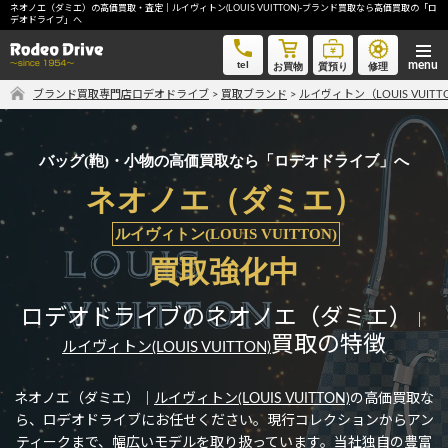
ネオノエ（ダミエ）の高価買取・査定｜ルイヴィトン(LOUIS VUITTON)-ブランド買取なら高価買取の「ロ
ネオノエ（ダミエ）の高価買取・査定｜ルイヴィトン(LOUIS VUITTON)-ブランド買取なら高価買取の「ロ
デオドライブ」へ
デオドライブ」へ
tel
お買物
質預り
修理
ブランド買取専門店ロデオドライブ
>
買取ブランド
>
ルイヴィトン（LOUIS VUIT
気軽に買取価格を知りたい方におすすめ
無料LINE査定
バッグ(鞄)・小物の高価買取なら「ロデオドライブ」へ
ネオノエ（ダミエ）
ご自宅にいながら品物を売りたい方へ
ルイヴィトン(LOUIS VUITTON)
宅配買取申込
買取強化中
ロデオドライブのネオノエ（ダミエ）
｜
手間なく安全に売りたい方へ
買取の特徴
ルイヴィトン(LOUIS VUITTON)
出張買取申込
ネオノエ（ダミエ）｜
ルイヴィトン(LOUIS VUITTON)
の高価買取な
ら、ロデオドライブにお任せください。現行コレクションからアン
ティークまで、幅広いモデルを取り扱っています。当社独自の豊富