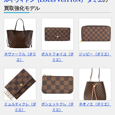
買取強化モデル
Instagram
電話で相談する
メールで相談する
ネヴァーフル（ダミ
ポルトフォイユ（ダ
ジッピー（ダミエ）
エ）
ミエ）
ミュルティクレ（ダ
ポシェットクレ（ダ
ネオノエ（ダミエ）
ミエ）
ミエ）