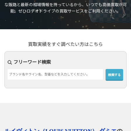
な販路と最新の相場情報を持っているから、いつでも高価買取が可
初めての方へ
能。ぜひロデオドライブの買取サービスをご利用ください。
買取サービスのご案内
買取ブランド
買取実績
買取実績をすぐ調べたい方はこちら
店舗一覧
フリーワード検索
よくあるご質問
コラム
お知らせ
お買物
質預かり
修理
ルイヴィトン（LOUIS VUITTON）
ダミエ
の