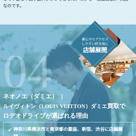
なのです。
都心からアクセス
しやすい好立地に
店舗展開
ネオノエ（ダミエ）
｜
買取で
ルイヴィトン（LOUIS VUITTON）
ダミエ
ロデオドライブが選ばれる理由
神奈川県横浜市と東京都の銀座、新宿、渋谷に店舗展