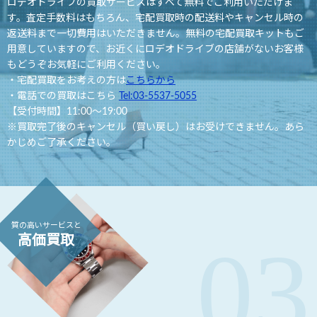
ロデオドライブの買取サービスはすべて無料でご利用いただけま
す。査定手数料はもちろん、宅配買取時の配送料やキャンセル時の
返送料まで一切費用はいただきません。無料の宅配買取キットもご
用意していますので、お近くにロデオドライブの店舗がないお客様
もどうぞお気軽にご利用ください。
・宅配買取をお考えの方は
こちらから
・電話での買取はこちら
Tel:03-5537-5055
【受付時間】11:00～19:00
買取完了後のキャンセル（買い戻し）はお受けできません。あら
かじめご了承ください。
質の高いサービスと
高価買取