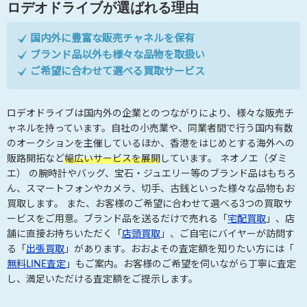
ロデオドライブが選ばれる理由
国内外に豊富な販売チャネルを保有
ブランド品以外も様々な品物を取扱い
ご希望に合わせて選べる買取サービス
ロデオドライブは国内外の企業とのつながりにより、様々な販売チ
ャネルを持っています。自社の小売業や、同業者間で行う国内有数
のオークションを主催しているほか、香港をはじめとする海外への
販路開拓など
幅広いサービスを展開
しています。 ネオノエ（ダミ
エ） の腕時計やバッグ、宝石・ジュエリー等のブランド品はもちろ
ん、スマートフォンやカメラ、切手、古銭といった様々な品物もお
買取します。 また、お客様のご希望に合わせて選べる3つの買取サ
ービスをご用意。ブランド品を送るだけで売れる「
宅配買取
」、店
舗に直接お持ちいただく「
店頭買取
」、ご自宅にバイヤーが訪問す
る「
出張買取
」があります。おおよその査定額を知りたい方には「
無料LINE査定
」もご案内。お客様のご希望を伺いながら丁寧に査定
し、満足いただける査定額をご提示します。