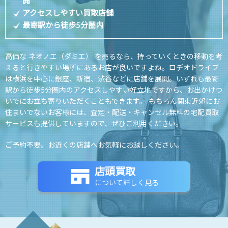
開
アクセスしやすい買取店舗
最寄駅から徒歩5分圏内
高価な ネオノエ（ダミエ） を売るなら、持っていくときの移動を考
えると行きやすい場所にあるお店が良いですよね。ロデオドライブ
は横浜を中心に銀座、新宿、渋谷などに店舗を展開。いずれも最寄
駅から徒歩5分圏内のアクセスしやすい好立地ですから、お出かけつ
いでにお立ち寄りいただくこともできます。 もちろん関東近郊にお
住まいでないお客様には、査定・配送・キャンセル無料の宅配買取
サービスも提供していますので、ぜひご利用ください。
ご予約不要。お近くの店舗へお気軽にお越しください。
店頭買取
について詳しく見る