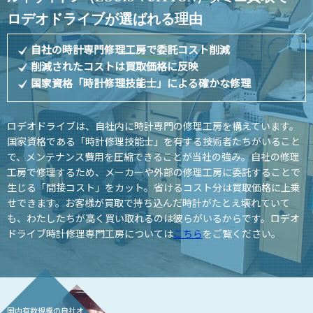
ロデオドライブが選ばれる理由
自社の時計専門修理工房で委託コスト削減
削減されたコストは買取価格に反映
国家資格「時計修理技能士」による確かな修理
ロデオドライブは、自社内に時計専門の修理工房を構えています。
国家資格である「時計修理技能士」を有する技術者たちがいること
で、メンテナンス費用を圧縮できることが当社の強み。自社の修理
工房で修理するため、メーカーや外部の修理工房に委託することで
生じる「間接コスト」をカット。省けるコスト分は買取価格に上乗
せできます。お客様が買取で持ち込んだ時計がたとえ壊れていて
も、わたしたちが高く買い取れるのは彼らがいるからです。ロデオ
ドライブ時計修理専門工房については
こちら
をご覧ください。
国内有数規模の自社オ