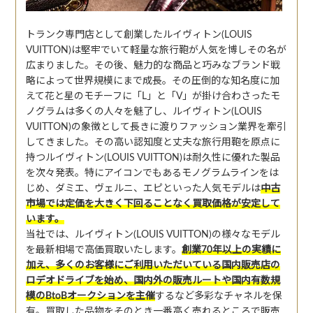
トランク専門店として創業したルイヴィトン(LOUIS
VUITTON)は堅牢でいて軽量な旅行鞄が人気を博しその名が
広まりました。その後、魅力的な商品と巧みなブランド戦
略によって世界規模にまで成長。その圧倒的な知名度に加
えて花と星のモチーフに「L」と「V」が掛け合わさったモ
ノグラムは多くの人々を魅了し、ルイヴィトン(LOUIS
VUITTON)の象徴として長きに渡りファッション業界を牽引
してきました。その高い認知度と丈夫な旅行用鞄を原点に
持つルイヴィトン(LOUIS VUITTON)は耐久性に優れた製品
を次々発表。特にアイコンでもあるモノグラムラインをは
じめ、ダミエ、ヴェルニ、エピといった人気モデルは
中古
市場では定価を大きく下回ることなく買取価格が安定して
います。
当社では、ルイヴィトン(LOUIS VUITTON)の様々なモデル
を最新相場で高価買取いたします。
創業70年以上の実績に
加え、多くのお客様にご利用いただいている国内販売店の
ロデオドライブを始め、国内外の販売ルートや国内有数規
模のBtoBオークションを主催
するなど多彩なチャネルを保
有。買取した品物をそのとき一番高く売れるところで販売