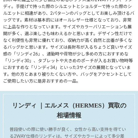
2007年に誕生した少し個性のあるボックス型の2WAYバッグ、リン
ディ。手提げで持った際のシルエットとショルダーで持った際のシ
ルエットに相違があり、2パターンのバッグとしてお楽しみ頂けるバ
ッグです。素材は基本的にはオールレザー仕様となっており、非常
に上品な作りとなっています。サイズやカラーバリエーションも展
開が多く、選ぶ楽しさも味わえるかと思います。デザイン性だけで
なく利便性も非常に優れており、収納力が高く自然と出番が多くな
るバッグかと思います。サイズは長財布が入るちょうど良いサイズ
感の「リンディ26」、通勤時や荷物が少し多めの方におすすめな
「リンディ30」、タブレットや大きめのポーチが入るお買い物時等
におすすめな「リンディ34」といった3サイズの展開となっていま
す。他の方とあまり被りたくない方や、バッグをアクセントとして
ご使用したい方に是非おすすめの一品。
リンディ
｜エルメス（HERMES）
買取の
相場情報
普段使いの際に使い勝手が良く、女性から高い支持を得てい
る2WAY仕様のリンディは、サイズやカラーによって多少差