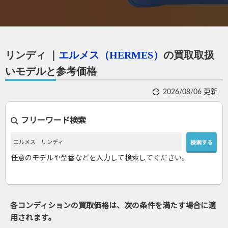
初めての方へ
買取サービスのご案内
買取ブランド
リンディ
｜
エルメス（HERMES）
の買取取扱
いモデルと参考価格
買取実績
店舗一覧
2026/08/06 更新
よくあるご質問
フリーワード検索
コラム
お知らせ
任意のモデルや型番などを入力して検索してください。
お買物
質預かり
各コンディションの買取価格は、次の条件を満たす場合に適
修理
用されます。