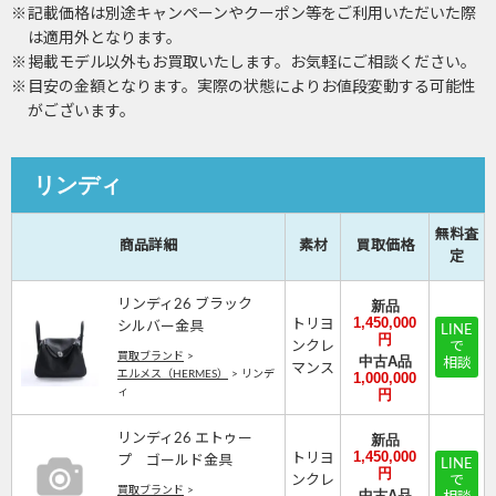
記載価格は別途キャンペーンやクーポン等をご利用いただいた際
は適用外となります。
掲載モデル以外もお買取いたします。お気軽にご相談ください。
目安の金額となります。実際の状態によりお値段変動する可能性
がございます。
リンディ
無料査
商品詳細
素材
買取価格
定
リンディ26 ブラック
新品
1,450,000
トリヨ
シルバー金具
LINE
円
ンクレ
で
買取ブランド
>
中古A品
相談
マンス
エルメス（HERMES）
>
リンデ
1,000,000
ィ
円
リンディ26 エトゥー
新品
1,450,000
トリヨ
プ ゴールド金具
LINE
円
ンクレ
で
買取ブランド
>
中古A品