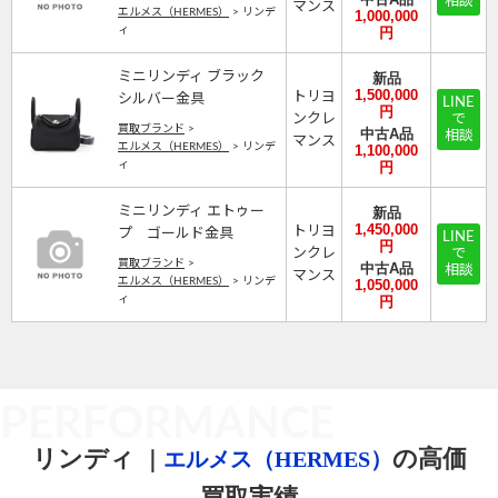
相談
マンス
エルメス（HERMES）
>
リンデ
1,000,000
ィ
円
ミニリンディ ブラック
新品
1,500,000
トリヨ
シルバー金具
LINE
円
ンクレ
で
買取ブランド
>
中古A品
相談
マンス
エルメス（HERMES）
>
リンデ
1,100,000
ィ
円
ミニリンディ エトゥー
新品
1,450,000
トリヨ
プ ゴールド金具
LINE
円
ンクレ
で
買取ブランド
>
中古A品
相談
マンス
エルメス（HERMES）
>
リンデ
1,050,000
ィ
円
PERFORMANCE
リンディ
の高価
｜
エルメス（HERMES）
買取実績