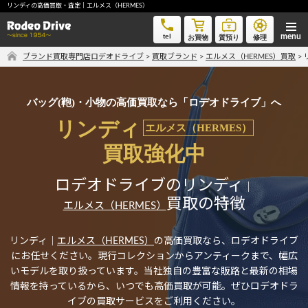
リンディの高価買取・査定｜エルメス（HERMES）
リンディの高価買取・査定｜エルメス（HERMES）
tel
お買物
質預り
修理
ブランド買取専門店ロデオドライブ
>
買取ブランド
>
エルメス（HERMES）買取
>
気軽に買取価格を知りたい方におすすめ
無料LINE査定
バッグ(鞄)・小物の高価買取なら「ロデオドライブ」へ
リンディ
エルメス（HERMES）
買取強化中
ご自宅にいながら品物を売りたい方へ
宅配買取申込
ロデオドライブのリンディ
｜
買取の特徴
エルメス（HERMES）
手間なく安全に売りたい方へ
リンディ｜
エルメス（HERMES）
の高価買取なら、ロデオドライブ
出張買取申込
にお任せください。現行コレクションからアンティークまで、幅広
いモデルを取り扱っています。当社独自の豊富な販路と最新の相場
情報を持っているから、いつでも高価買取が可能。ぜひロデオドラ
イブの買取サービスをご利用ください。