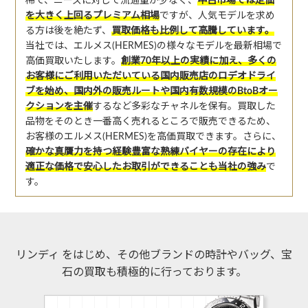
稀で、ニーズに対して流通量が少なく、
中古市場では定価
を大きく上回るプレミアム相場
ですが、人気モデルを求め
る方は後を絶たず、
買取価格も比例して高騰しています。
当社では、エルメス(HERMES)の様々なモデルを最新相場で
高価買取いたします。
創業70年以上の実績に加え、多くの
お客様にご利用いただいている国内販売店のロデオドライ
ブを始め、国内外の販売ルートや国内有数規模のBtoBオー
クションを主催
するなど多彩なチャネルを保有。買取した
品物をそのとき一番高く売れるところで販売できるため、
お客様のエルメス(HERMES)を高価買取できます。さらに、
確かな真贋力を持つ経験豊富な熟練バイヤーの存在により
適正な価格で安心したお取引ができることも当社の強み
で
す。
リンディ をはじめ、その他ブランドの時計やバッグ、宝
石の買取も積極的に行っております。