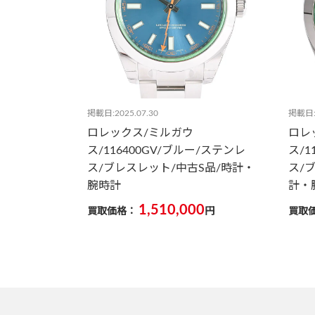
掲載日:2025.07.30
掲載日:2
ロレックス/ミルガウ
ロレ
ス/116400GV/ブルー/ステンレ
ス/1
ス/ブレスレット/中古S品/時計・
ス/
腕時計
計・
1,510,000
買取価格：
円
買取