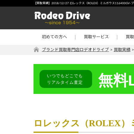
宅配買取
-【買
【買取実績】2018/12/27 ロレックス（ROLEX）ミルガウス11640
店頭買取
宝石・
出張買取
金・プ
初めての方へ
買取サービス
買取
リターン買取
その他
ブランド買取専門店ロデオドライブ
>
買取実績
無料L
いつでもどこでも
リアルタイム査定
ロレックス（ROLEX）