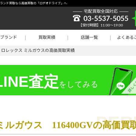
取強化】シャネル
0GV-ブランド買取なら高価買取の「ロデオドライブ」へ
宅配買取全国対応
貴金属買取
03-5537-5055
【受付時間】11:00～19:00
ラチナ買取
ブランド
買取実績
店舗一覧
よくある
買取
>
ロレックス ミルガウスの高価買取実績
INE査定
をしてみる
ミルガウス 116400GVの高価買