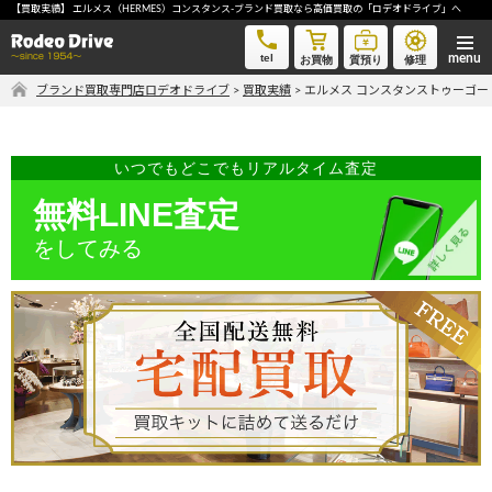
【買取実績】 エルメス（HERMES）コンスタンス-ブランド買取なら高価買取の「ロデオドライブ」へ
エルメス コンスタンストゥーゴー グリメイヤー-ブランド買取なら高価買取の「ロデオドライブ」へ
tel
お買物
質預り
修理
ブランド買取専門店ロデオドライブ
>
買取実績
>
エルメス コンスタンストゥーゴー
気軽に買取価格を知りたい方におすすめ
無料LINE査定
いつでもどこでもリアルタイム査定
無料LINE査定
をしてみる
ご自宅にいながら品物を売りたい方へ
宅配買取申込
手間なく安全に売りたい方へ
出張買取申込