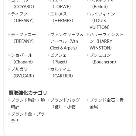
ゴヤール
ロエベ
ベルルッティ
（GOYARD）
（LOEWE）
（Berluti）
ティファニー
エルメス
ルイヴィトン
（TIFFANY）
（HERMES）
（LOUIS
VUITTON）
ティファニー
ヴァンクリーフ＆
ハリーウィンスト
（TIFFANY）
アーペル（Van
ン（HARRY
Cleef＆Arpels）
WINSTON）
ショパール
ピアジェ
ブシュロン
（Chopard）
（Piaget）
（Boucheron）
ブルガリ
カルティエ
（BVLGARI）
（CARTIER）
買取強化カテゴリ
ブランド時計・腕
ブランドバッグ
ブランド宝石・貴
時計
（鞄）・小物
金属
ブランド金・プラ
チナ