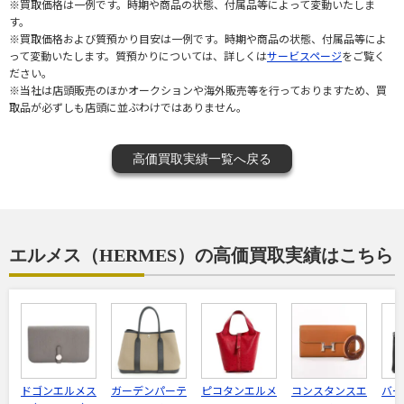
※買取価格は一例です。時期や商品の状態、付属品等によって変動いたしま
す。
※買取価格および質預かり目安は一例です。時期や商品の状態、付属品等によ
って変動いたします。質預かりについては、詳しくは
サービスページ
をご覧く
ださい。
※当社は店頭販売のほかオークションや海外販売等を行っておりますため、買
取品が必ずしも店頭に並ぶわけではありません。
高価買取実績一覧へ戻る
エルメス（HERMES）の高価買取実績はこちら
ドゴンエルメス
ガーデンパーテ
ピコタンエルメ
コンスタンスエ
バー