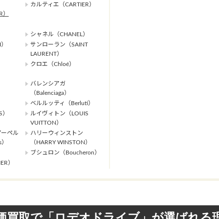
カルティエ（CARTIER）
ER）
シャネル（CHANEL）
I）
サンローラン（SAINT
LAURENT）
クロエ（Chloé）
バレンシアガ
（Balenciaga）
ベルルッティ（Berluti）
S）
ルイヴィトン（LOUIS
VUITTON）
アーペル
ハリーウィンストン
ls）
（HARRY WINSTON）
ブシュロン（Boucheron）
ER）
価買取で「ロデオドライブ」が選ばれる