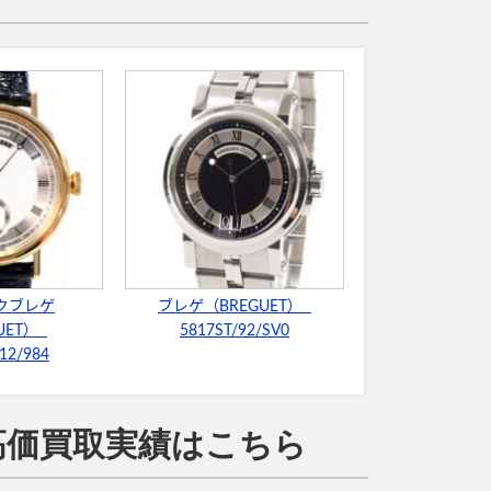
クブレゲ
ブレゲ（BREGUET）
UET）
5817ST/92/SV0
12/984
高価買取実績はこちら