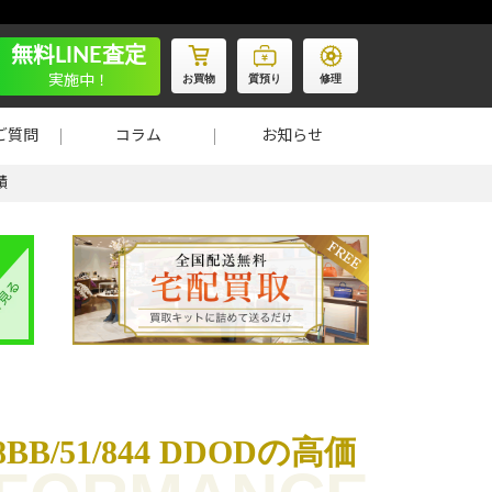
無料LINE査定
お買物
質預り
修理
実施中！
ご質問
コラム
お知らせ
績
51/844 DDODの高価