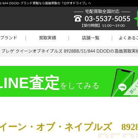
取強化】シャネル
51/844 DDOD-ブランド買取なら高価買取の「ロデオドライブ」へ
宅配買取全国対応
貴金属買取
03-5537-5055
【受付時間】11:00～19:00
ラチナ買取
ブランド
買取実績
店舗一覧
よくある
買取
>
ブレゲ クイーンオブネイプルズ 8928BB/51/844 DDODの高価買取実
INE査定
をしてみる
ーン・オブ・ネイプルズ 8928BB/