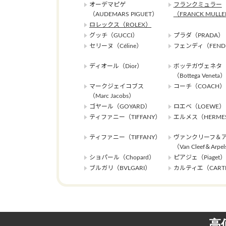
オーデマピゲ
フランクミュラー
（AUDEMARS PIGUET）
（FRANCK MULL
ロレックス（ROLEX）
グッチ（GUCCI）
プラダ（PRADA）
セリーヌ（Céline）
フェンディ（FEND
ディオール（Dior）
ボッテガヴェネタ
（Bottega Veneta）
マークジェイコブス
コーチ（COACH）
（Marc Jacobs）
ゴヤール（GOYARD）
ロエベ（LOEWE）
ティファニー（TIFFANY）
エルメス（HERME
ティファニー（TIFFANY）
ヴァンクリーフ＆
（Van Cleef＆Arpe
ショパール（Chopard）
ピアジェ（Piaget）
ブルガリ（BVLGARI）
カルティエ（CARTI
高