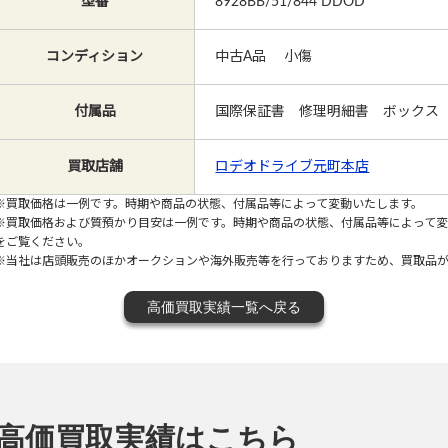
型番
8928BB/51/844 DDOD
コンディション
中古A品 小傷
付属品
国際保証書 修理明細書 ボックス
買取店舗
ロデオドライブ元町本店
※買取価格は一例です。時期や商品の状態、付属品等によって変動いたします。
※買取価格および質預かり目安は一例です。時期や商品の状態、付属品等によって
をご覧ください。
※当社は店頭販売のほかオークションや海外販売等を行っておりますため、買取品
高価買取実績一覧へ戻る
の高価買取実績はこちら