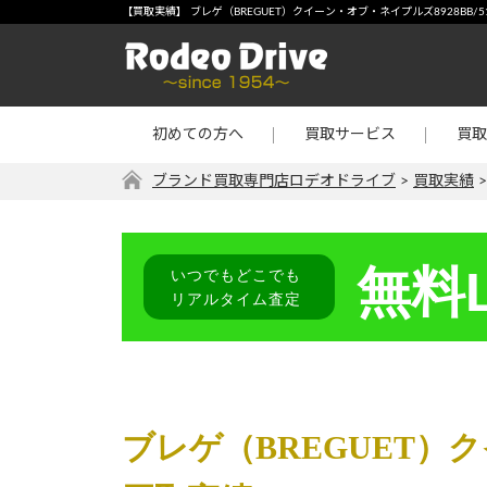
宅配買取
-【買
【買取実績】 ブレゲ（BREGUET）クイーン・オブ・ネイプルズ8928BB/
店頭買取
宝石・
出張買取
金・プ
初めての方へ
買取サービス
買取
リターン買取
その他
ブランド買取専門店ロデオドライブ
>
買取実績
無料L
いつでもどこでも
リアルタイム査定
ブレゲ（BREGUET）クイ