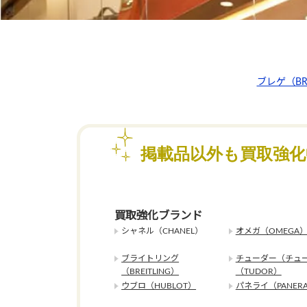
ブレゲ（BR
掲載品以外も買取強
買取強化ブランド
シャネル（CHANEL）
オメガ（OMEGA
ブライトリング
チューダー（チュ
（BREITLING）
（TUDOR）
ウブロ（HUBLOT）
パネライ（PANERA