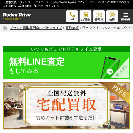
【買取実績】 ヴァンクリーフ＆アーペル（Van Cleef＆Arpels）スウィートアルハンブラVCARF69100-ブラ
ヴァンクリーフ&アーペル スウィートアルハンブラ VCARF69100-ブランド買取なら高価買取の「ロデオ
ンド買取なら高価買取の「ロデオドライブ」へ
ドライブ」へ
tel
お買物
質預り
修理
ブランド買取専門店ロデオドライブ
>
買取実績
>
ヴァンクリーフ&アーペル スウィート
気軽に買取価格を知りたい方におすすめ
無料LINE査定
いつでもどこでもリアルタイム査定
無料LINE査定
ご自宅にいながら品物を売りたい方へ
をしてみる
宅配買取申込
手間なく安全に売りたい方へ
出張買取申込