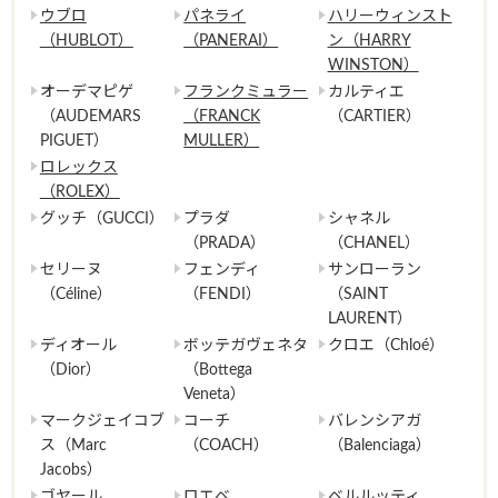
ウブロ
パネライ
ハリーウィンスト
（HUBLOT）
（PANERAI）
ン（HARRY
WINSTON）
オーデマピゲ
フランクミュラー
カルティエ
（AUDEMARS
（FRANCK
（CARTIER）
PIGUET）
MULLER）
ロレックス
（ROLEX）
グッチ（GUCCI）
プラダ
シャネル
（PRADA）
（CHANEL）
セリーヌ
フェンディ
サンローラン
（Céline）
（FENDI）
（SAINT
LAURENT）
ディオール
ボッテガヴェネタ
クロエ（Chloé）
（Dior）
（Bottega
Veneta）
マークジェイコブ
コーチ
バレンシアガ
ス（Marc
（COACH）
（Balenciaga）
Jacobs）
ゴヤール
ロエベ
ベルルッティ