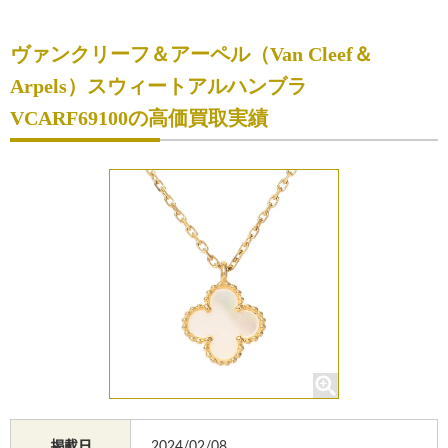
初めての方へ
ヴァンクリーフ＆アーペル（Van Cleef＆
買取サービスのご案内
Arpels）スウィートアルハンブラ
買取ブランド
VCARF69100の高価買取実績
買取実績
店舗一覧
よくあるご質問
コラム
お知らせ
お買物
質預かり
修理
掲載日
2024/02/08