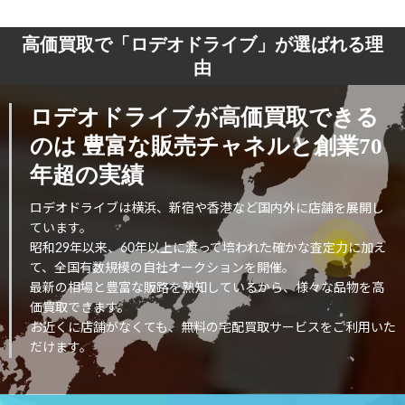
高価買取で「ロデオドライブ」が選ばれる理
由
ロデオドライブが高価買取できる
のは
豊富な販売チャネルと創業70
年超の実績
ロデオドライブは横浜、新宿や香港など国内外に店舗を展開し
ています。
昭和29年以来、60年以上に渡って培われた確かな査定力に加え
て、全国有数規模の自社オークションを開催。
最新の相場と豊富な販路を熟知しているから、様々な品物を高
価買取できます。
お近くに店舗がなくても、無料の宅配買取サービスをご利用いた
だけます。