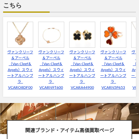
こちら
ヴァンクリーフ
ヴァンクリーフ
ヴァンクリーフ
ヴァンクリーフ
ヴァ
＆アーペル
＆アーペル
＆アーペル
＆アーペル
＆
（Van Cleef＆
（Van Cleef＆
（Van Cleef＆
（Van Cleef＆
（V
Arpels）スウィ
Arpels）スウィ
Arpels）スウィ
Arpels）スウィ
Ar
ートアルハンブ
ートアルハンブ
ートアルハンブ
ートアルハンブ
ート
ラ
ラ
ラ
ラ
VCARO8DF00
VCARN9T600
VCARA44900
VCARN5P653
VC
関連ブランド・アイテム高価買取ページ