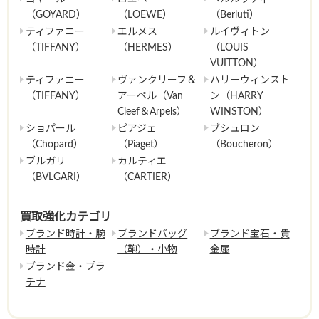
（GOYARD）
（LOEWE）
（Berluti）
ティファニー
エルメス
ルイヴィトン
（TIFFANY）
（HERMES）
（LOUIS
VUITTON）
ティファニー
ヴァンクリーフ＆
ハリーウィンスト
（TIFFANY）
アーペル（Van
ン（HARRY
Cleef＆Arpels）
WINSTON）
ショパール
ピアジェ
ブシュロン
（Chopard）
（Piaget）
（Boucheron）
ブルガリ
カルティエ
（BVLGARI）
（CARTIER）
買取強化カテゴリ
ブランド時計・腕
ブランドバッグ
ブランド宝石・貴
時計
（鞄）・小物
金属
ブランド金・プラ
チナ