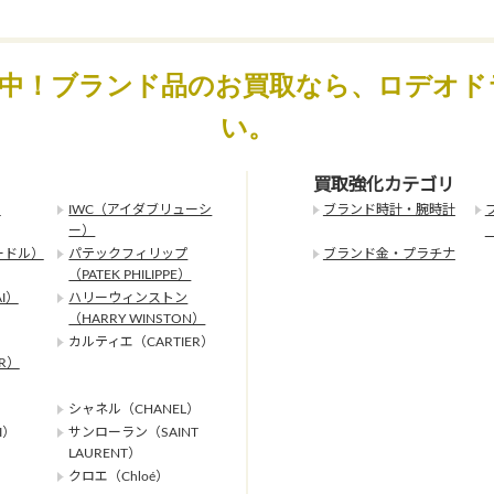
化中！ブランド品のお買取なら、ロデオド
い。
買取強化カテゴリ
）
IWC（アイダブリューシ
ブランド時計・腕時計
ー）
ードル）
パテックフィリップ
ブランド金・プラチナ
（PATEK PHILIPPE）
I）
ハリーウィンストン
（HARRY WINSTON）
カルティエ（CARTIER）
ER）
シャネル（CHANEL）
I）
サンローラン（SAINT
LAURENT）
クロエ（Chloé）