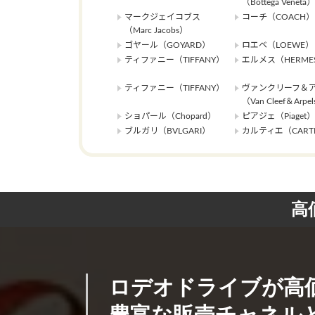
（Bottega Veneta）
マークジェイコブス
コーチ（COACH）
（Marc Jacobs）
ゴヤール（GOYARD）
ロエベ（LOEWE）
ティファニー（TIFFANY）
エルメス（HERME
ティファニー（TIFFANY）
ヴァンクリーフ＆
（Van Cleef＆Arpe
ショパール（Chopard）
ピアジェ（Piaget）
ブルガリ（BVLGARI）
カルティエ（CARTI
高
ロデオドライブが高
豊富な販売チャネルと