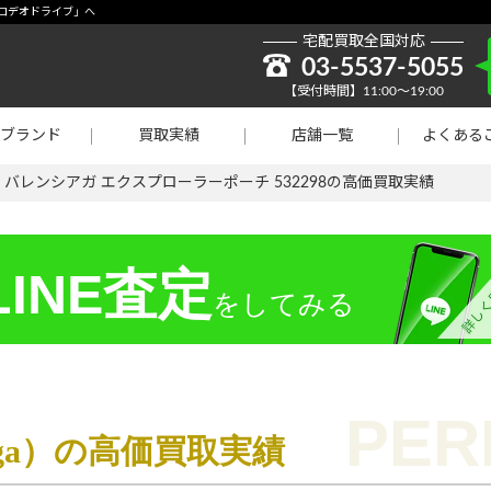
取強化】シャネル
の「ロデオドライブ」へ
宅配買取全国対応
貴金属買取
03-5537-5055
【受付時間】11:00～19:00
ラチナ買取
ブランド
買取実績
店舗一覧
よくある
買取
>
バレンシアガ エクスプローラーポーチ 532298の高価買取実績
INE査定
をしてみる
aga）の高価買取実績