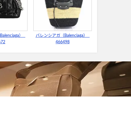
lenciaga）
バレンシアガ（Balenciaga）
672
466498