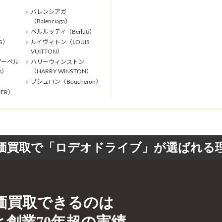
バレンシアガ
（Balenciaga）
ベルルッティ（Berluti）
S）
ルイヴィトン（LOUIS
VUITTON）
アーペル
ハリーウィンストン
ls）
（HARRY WINSTON）
ブシュロン（Boucheron）
ER）
価買取で「ロデオドライブ」が選ばれる
価買取できるのは
創業70年超の実績