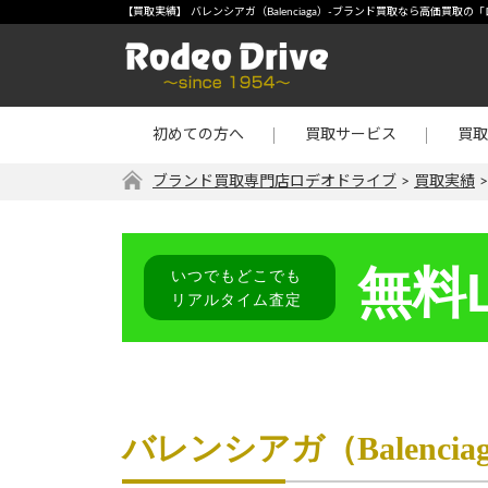
宅配買取
-【買
【買取実績】 バレンシアガ（Balenciaga）-ブランド買取なら高価買取
店頭買取
宝石・
出張買取
金・プ
初めての方へ
買取サービス
買取
リターン買取
その他
ブランド買取専門店ロデオドライブ
>
買取実績
無料L
いつでもどこでも
リアルタイム査定
バレンシアガ（Balenci