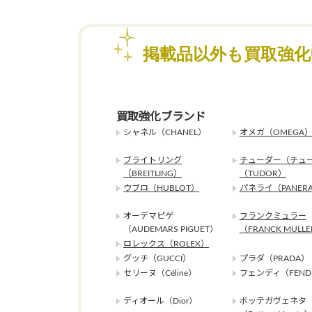
掲載品以外も買取強
買取強化ブランド
シャネル（CHANEL）
オメガ（OMEGA
ブライトリング
チューダー（チュ
（BREITLING）
（TUDOR）
ウブロ（HUBLOT）
パネライ（PANERA
オーデマピゲ
フランクミュラー
（AUDEMARS PIGUET）
（FRANCK MULL
ロレックス（ROLEX）
グッチ（GUCCI）
プラダ（PRADA）
セリーヌ（Céline）
フェンディ（FEND
ディオール（Dior）
ボッテガヴェネタ