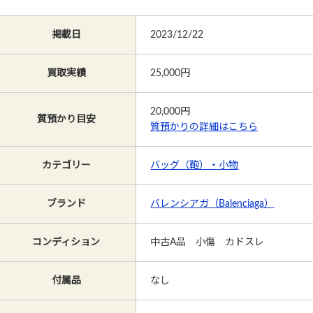
掲載日
2023/12/22
買取実績
25,000円
20,000
円
質預かり目安
質預かりの詳細はこちら
カテゴリー
バッグ（鞄）・小物
ブランド
バレンシアガ（Balenciaga）
コンディション
中古A品 小傷 カドスレ
付属品
なし