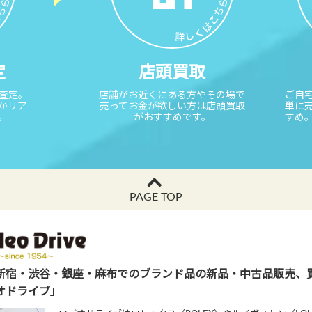
定
店頭買取
取査定。
店舗がお近くにある方やその場で
ご自
かリア
売ってお金が欲しい方は店頭買取
単に
。
がおすすめです。
すめ
PAGE TOP
新宿・渋谷・銀座・麻布でのブランド品の新品・中古品販売、
オドライブ」