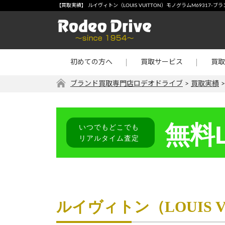
宅配買取
-【買
【買取実績】 ルイヴィトン（LOUIS VUITTON）モノグラムM69317
店頭買取
宝石・
出張買取
金・プ
初めての方へ
買取サービス
買取
リターン買取
その他
ブランド買取専門店ロデオドライブ
>
買取実績
無料L
いつでもどこでも
リアルタイム査定
ルイヴィトン（LOUIS 