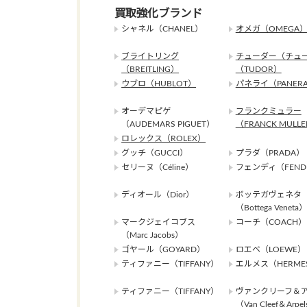
買取強化ブランド
シャネル（CHANEL）
オメガ（OMEGA
ブライトリング
チューダー（チュ
（BREITLING）
（TUDOR）
ウブロ（HUBLOT）
パネライ（PANERA
オーデマピゲ
フランクミュラー
（AUDEMARS PIGUET）
（FRANCK MULL
ロレックス（ROLEX）
グッチ（GUCCI）
プラダ（PRADA）
セリーヌ（Céline）
フェンディ（FEND
ディオール（Dior）
ボッテガヴェネタ
（Bottega Veneta）
マークジェイコブス
コーチ（COACH）
（Marc Jacobs）
ゴヤール（GOYARD）
ロエベ（LOEWE）
ティファニー（TIFFANY）
エルメス（HERME
ティファニー（TIFFANY）
ヴァンクリーフ＆
（Van Cleef＆Arpe