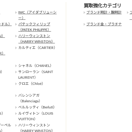
買取強化カテゴリ
）
IWC（アイダブリューシ
ブランド時計・腕時計
ー）
ードル）
パテックフィリップ
ブランド金・プラチナ
（PATEK PHILIPPE）
I）
ハリーウィンストン
（HARRY WINSTON）
カルティエ（CARTIER）
ER）
シャネル（CHANEL）
I）
サンローラン（SAINT
LAURENT）
クロエ（Chloé）
バレンシアガ
（Balenciaga）
ベルルッティ（Berluti）
S）
ルイヴィトン（LOUIS
VUITTON）
アーペル
ハリーウィンストン
ls）
（HARRY WINSTON）