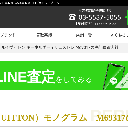
取強化】シャネル
-ブランド買取なら高価買取の「ロデオドライブ」へ
宅配買取全国対応
貴金属買取
03-5537-5055
【受付時間】11:00～19:00
ラチナ買取
ブランド
買取実績
店舗一覧
よくある
買取
>
ルイヴィトン キーホルダーイリュストレ M69317の高価買取実績
INE査定
をしてみる
VUITTON）モノグラム M693