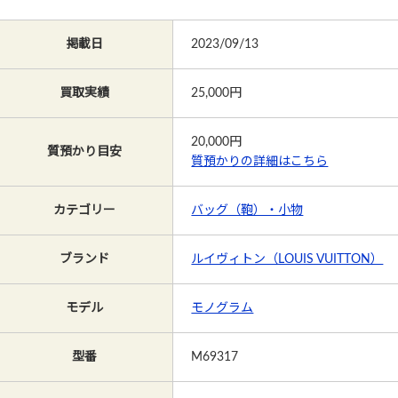
掲載日
2023/09/13
買取実績
25,000円
20,000
円
質預かり目安
質預かりの詳細はこちら
カテゴリー
バッグ（鞄）・小物
ブランド
ルイヴィトン（LOUIS VUITTON）
モデル
モノグラム
型番
M69317