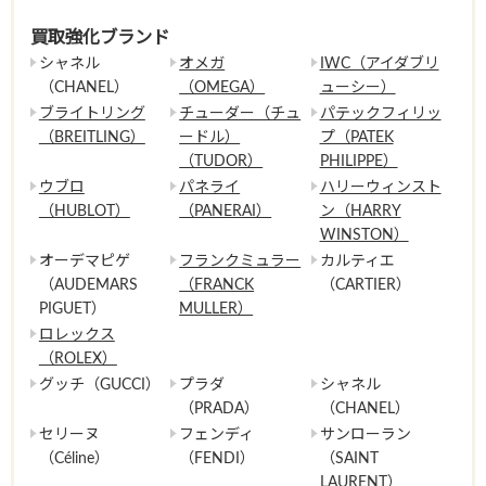
買取強化ブランド
シャネル
オメガ
IWC（アイダブリ
（CHANEL）
（OMEGA）
ューシー）
ブライトリング
チューダー（チュ
パテックフィリッ
（BREITLING）
ードル）
プ（PATEK
（TUDOR）
PHILIPPE）
ウブロ
パネライ
ハリーウィンスト
（HUBLOT）
（PANERAI）
ン（HARRY
WINSTON）
オーデマピゲ
フランクミュラー
カルティエ
（AUDEMARS
（FRANCK
（CARTIER）
PIGUET）
MULLER）
ロレックス
（ROLEX）
グッチ（GUCCI）
プラダ
シャネル
（PRADA）
（CHANEL）
セリーヌ
フェンディ
サンローラン
（Céline）
（FENDI）
（SAINT
LAURENT）