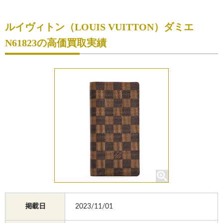
初めての方へ
ルイヴィトン（LOUIS VUITTON）ダミエ
買取サービスのご案内
N61823の高価買取実績
買取ブランド
買取実績
店舗一覧
よくあるご質問
コラム
お知らせ
お買物
質預かり
掲載日
2023/11/01
修理