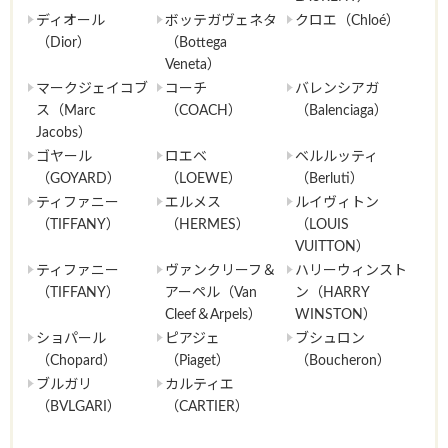
ディオール
ボッテガヴェネタ
クロエ（Chloé）
（Dior）
（Bottega
Veneta）
マークジェイコブ
コーチ
バレンシアガ
ス（Marc
（COACH）
（Balenciaga）
Jacobs）
ゴヤール
ロエベ
ベルルッティ
（GOYARD）
（LOEWE）
（Berluti）
ティファニー
エルメス
ルイヴィトン
（TIFFANY）
（HERMES）
（LOUIS
VUITTON）
ティファニー
ヴァンクリーフ＆
ハリーウィンスト
（TIFFANY）
アーペル（Van
ン（HARRY
Cleef＆Arpels）
WINSTON）
ショパール
ピアジェ
ブシュロン
（Chopard）
（Piaget）
（Boucheron）
ブルガリ
カルティエ
（BVLGARI）
（CARTIER）