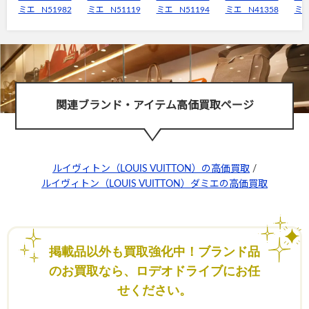
ミエ N51982
ミエ N51119
ミエ N51194
ミエ N41358
ミエ
関連ブランド・アイテム高価買取ページ
ルイヴィトン（LOUIS VUITTON）の高価買取
/
ルイヴィトン（LOUIS VUITTON）ダミエの高価買取
掲載品以外も買取強化中！ブランド品
のお買取なら、ロデオドライブにお任
せください。