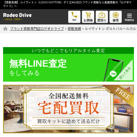
【買取実績】 ルイヴィトン（LOUIS VUITTON）ダミエN61823-ブランド買取なら高価買取の「ロデオド
ルイヴィトン ポルトバルールカルトクレディ N61823-ブランド買取なら高価買取の「ロデオドライブ」
ライブ」へ
へ
tel
お買物
質預り
修理
ブランド買取専門店ロデオドライブ
>
買取実績
>
ルイヴィトン ポルトバルールカルト
気軽に買取価格を知りたい方におすすめ
無料LINE査定
いつでもどこでもリアルタイム査定
無料LINE査定
ご自宅にいながら品物を売りたい方へ
をしてみる
宅配買取申込
手間なく安全に売りたい方へ
出張買取申込