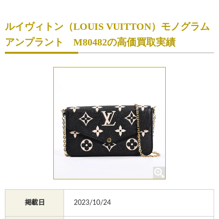
初めての方へ
ルイヴィトン（LOUIS VUITTON）モノグラム
買取サービスのご案内
アンプラント M80482の高価買取実績
買取ブランド
買取実績
店舗一覧
よくあるご質問
コラム
お知らせ
お買物
質預かり
掲載日
2023/10/24
修理