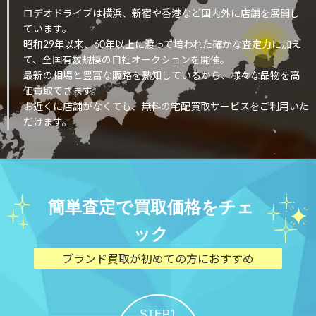
ロデオドライブは横浜、新宿や香港など国内外に店舗を展開し
ています。
昭和29年以来、60年以上に渡って培われた確かな査定力に加え
て、全国有数規模の自社オークションを開催。
最新の相場と豊富な販路を熟知しているから、様々な品物を高
価買取できます。
お近くに店舗がなくても、無料の宅配買取サービスをご利用いた
だけます。
簡単査定で買取価格をチェ
ック
ブランド買取が初めての方におすすめ
STEP1