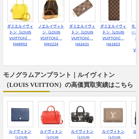
ダミエルイヴィ
ノエルイヴィト
ダミエルイヴィ
ダミエルイヴィ
モノ
トン（LOUIS
ン（LOUIS
トン（LOUIS
トン（LOUIS
ータ
VUITTON）
VUITTON）
VUITTON）
VUITTON）
イ
M48902
M42224
N62631
N61823
VU
6
モノグラムアンプラント｜ルイヴィトン
（LOUIS VUITTON）の高価買取実績はこちら
ルイヴィトン
ルイヴィトン
ルイヴィトン
ルイヴィトン
ル
（LOUIS
（LOUIS
（LOUIS
（LOUIS