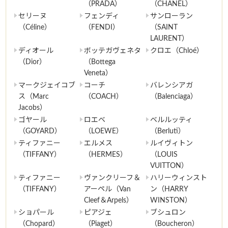
（PRADA）
（CHANEL）
セリーヌ
フェンディ
サンローラン
（Céline）
（FENDI）
（SAINT
LAURENT）
ディオール
ボッテガヴェネタ
クロエ（Chloé）
（Dior）
（Bottega
Veneta）
マークジェイコブ
コーチ
バレンシアガ
ス（Marc
（COACH）
（Balenciaga）
Jacobs）
ゴヤール
ロエベ
ベルルッティ
（GOYARD）
（LOEWE）
（Berluti）
ティファニー
エルメス
ルイヴィトン
（TIFFANY）
（HERMES）
（LOUIS
VUITTON）
ティファニー
ヴァンクリーフ＆
ハリーウィンスト
（TIFFANY）
アーペル（Van
ン（HARRY
Cleef＆Arpels）
WINSTON）
ショパール
ピアジェ
ブシュロン
（Chopard）
（Piaget）
（Boucheron）