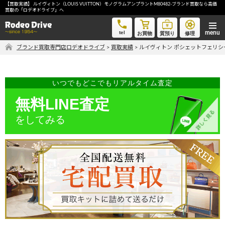
【買取実績】 ルイヴィトン（LOUIS VUITTON）モノグラムアンプラントM80482-ブランド買取なら高価
ルイヴィトン ポシェットフェリシー M80482-ブランド買取なら高価買取の「ロデオドライブ」へ
買取の「ロデオドライブ」へ
tel
お買物
質預り
修理
ブランド買取専門店ロデオドライブ
>
買取実績
>
ルイヴィトン ポシェットフェリシー
気軽に買取価格を知りたい方におすすめ
無料LINE査定
いつでもどこでもリアルタイム査定
無料LINE査定
ご自宅にいながら品物を売りたい方へ
をしてみる
宅配買取申込
手間なく安全に売りたい方へ
出張買取申込