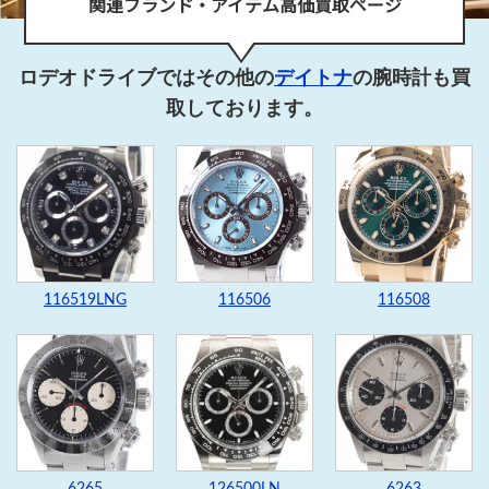
関連ブランド・アイテム高価買取ページ
ロデオドライブではその他の
デイトナ
の腕時計も買
取しております。
116519LNG
116506
116508
6265
126500LN
6263