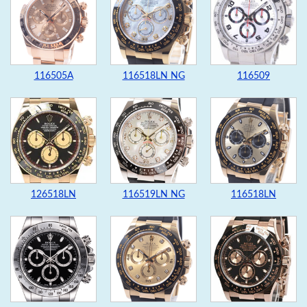
116505A
116518LN NG
116509
126518LN
116519LN NG
116518LN