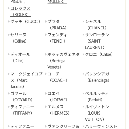
PIGUET）
MULLER）
ロレックス
（ROLEX）
グッチ（GUCCI）
プラダ
シャネル
（PRADA）
（CHANEL）
セリーヌ
フェンディ
サンローラン
（Céline）
（FENDI）
（SAINT
LAURENT）
ディオール
ボッテガヴェネタ
クロエ（Chloé）
（Dior）
（Bottega
Veneta）
マークジェイコブ
コーチ
バレンシアガ
ス（Marc
（COACH）
（Balenciaga）
Jacobs）
ゴヤール
ロエベ
ベルルッティ
（GOYARD）
（LOEWE）
（Berluti）
ティファニー
エルメス
ルイヴィトン
（TIFFANY）
（HERMES）
（LOUIS
VUITTON）
ティファニー
ヴァンクリーフ＆
ハリーウィンスト