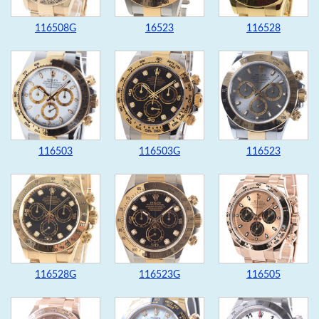
116508G
16523
116528
116503
116503G
116523
116528G
116523G
116505