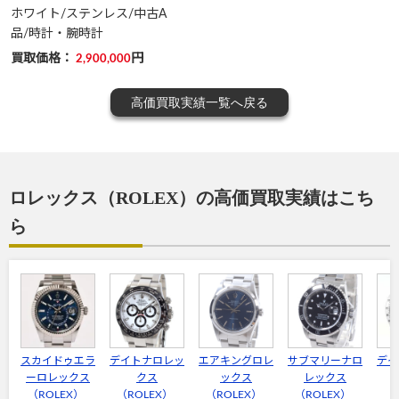
ホワイト/ステンレス/中古A
品/時計・腕時計
買取価格：
円
2,900,000
高価買取実績一覧へ戻る
ロレックス（ROLEX）の高価買取実績はこち
ら
スカイドゥエラ
デイトナロレッ
エアキングロレ
サブマリーナロ
デイ
ーロレックス
クス
ックス
レックス
（ROLEX）
（ROLEX）
（ROLEX）
（ROLEX）
（