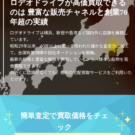
ロデオドライブが高価買取できる
のは
豊富な販売チャネルと創業70
年超の実績
ロデオドライブは横浜、新宿や香港など国内外に店舗を展開し
ています。
昭和29年以来、60年以上に渡って培われた確かな査定力に加え
て、全国有数規模の自社オークションを開催。
最新の相場と豊富な販路を熟知しているから、様々な品物を高
価買取できます。
お近くに店舗がなくても、無料の宅配買取サービスをご利用いた
だけます。
簡単査定で買取価格をチェ
ック