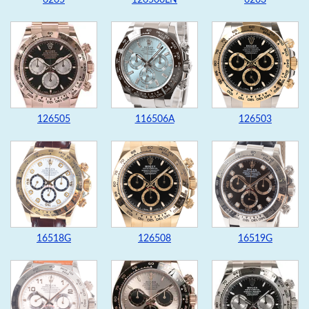
126505
116506A
126503
16518G
126508
16519G