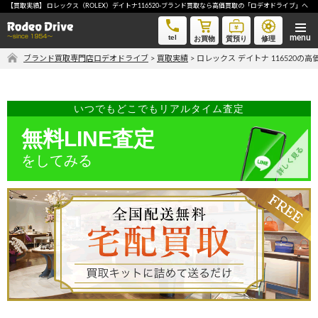
【買取実績】 ロレックス（ROLEX）デイトナ116520-ブランド買取なら高価買取の「ロデオドライブ」へ
ロレックス デイトナ 116520-ブランド買取なら高価買取の「ロデオドライブ」へ
tel
お買物
質預り
修理
ブランド買取専門店ロデオドライブ
>
買取実績
>
ロレックス デイトナ 116520の
気軽に買取価格を知りたい方におすすめ
無料LINE査定
いつでもどこでもリアルタイム査定
無料LINE査定
をしてみる
ご自宅にいながら品物を売りたい方へ
宅配買取申込
手間なく安全に売りたい方へ
出張買取申込