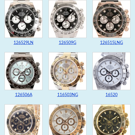
126529LN
126509G
126515LNG
126506A
116503NG
16520