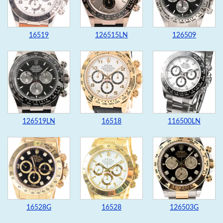
16519
126515LN
126509
126519LN
16518
116500LN
16528G
16528
126503G