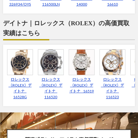
326934/OYS
116500LN
14000
16610
デイトナ｜ロレックス（ROLEX）の高価買取
実績はこちら
ロレックス
ロレックス
ロレックス
ロレックス
ロ
（ROLEX）デ
（ROLEX）デ
（ROLEX）デ
（ROLEX）デ
（R
イトナ
イトナ
イトナ 16519
イトナ
16528G
116520
116523
1