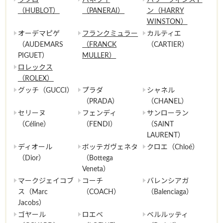
（HUBLOT）
（PANERAI）
ン（HARRY
WINSTON）
オーデマピゲ
フランクミュラー
カルティエ
（AUDEMARS
（FRANCK
（CARTIER）
PIGUET）
MULLER）
ロレックス
（ROLEX）
グッチ（GUCCI）
プラダ
シャネル
（PRADA）
（CHANEL）
セリーヌ
フェンディ
サンローラン
（Céline）
（FENDI）
（SAINT
LAURENT）
ディオール
ボッテガヴェネタ
クロエ（Chloé）
（Dior）
（Bottega
Veneta）
マークジェイコブ
コーチ
バレンシアガ
ス（Marc
（COACH）
（Balenciaga）
Jacobs）
ゴヤール
ロエベ
ベルルッティ