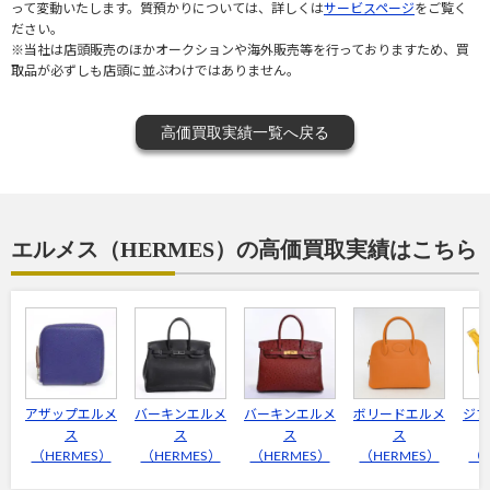
って変動いたします。質預かりについては、詳しくは
サービスページ
をご覧く
ださい。
※当社は店頭販売のほかオークションや海外販売等を行っておりますため、買
取品が必ずしも店頭に並ぶわけではありません。
高価買取実績一覧へ戻る
エルメス（HERMES）の高価買取実績はこちら
アザップエルメ
バーキンエルメ
バーキンエルメ
ボリードエルメ
ジプ
ス
ス
ス
ス
（HERMES）
（HERMES）
（HERMES）
（HERMES）
（H