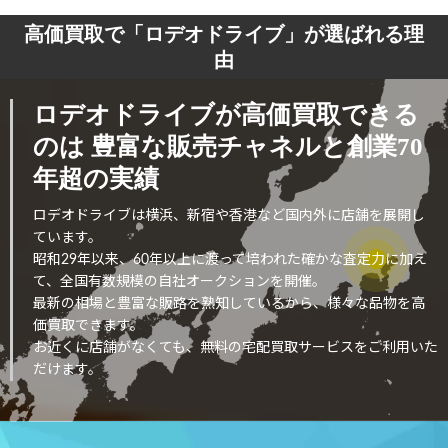
高価買取で「ロデオドライブ」が選ばれる理
由
ロデオドライブが高価買取できる
のは
豊富な販売チャネルと創業70
年超の実績
ロデオドライブは横浜、新宿や香港など国内外に店舗を展開し
ています。
昭和29年以来、60年以上に渡って培われた確かな査定力に加え
て、全国有数規模の自社オークションを開催。
最新の相場と豊富な販路を熟知しているから、様々な品物を高
価買取できます。
お近くに店舗がなくても、無料の宅配買取サービスをご利用いた
だけます。