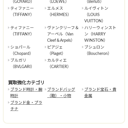
（GOYARD）
（LOEWE）
（Berluti）
ティファニー
エルメス
ルイヴィトン
（TIFFANY）
（HERMES）
（LOUIS
VUITTON）
ティファニー
ヴァンクリーフ＆
ハリーウィンスト
（TIFFANY）
アーペル（Van
ン（HARRY
Cleef＆Arpels）
WINSTON）
ショパール
ピアジェ
ブシュロン
（Chopard）
（Piaget）
（Boucheron）
ブルガリ
カルティエ
（BVLGARI）
（CARTIER）
買取強化カテゴリ
ブランド時計・腕
ブランドバッグ
ブランド宝石・貴
時計
（鞄）・小物
金属
ブランド金・プラ
チナ