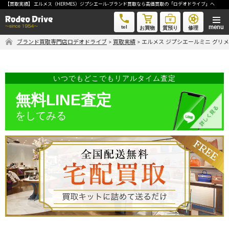
【買取実績】 エルメス（HERMES）ジプシエール-ブランド買取なら高価買取の「ロデオドライブ」へ
エルメス ジプシエールミニ グリメイヤー-ブランド買取なら高価買取の「ロデオドライブ」へ
tel
お買物
質預り
修理
ブランド買取専門店ロデオドライブ
>
買取実績
>
エルメス ジプシエールミニ グリ
気軽に買取価格を知りたい方におすすめ
無料LINE査定
いつでもどこでもリアルタイム査定
無料LINE査定
をしてみる
ご自宅にいながら品物を売りたい方へ
宅配買取申込
手間なく安全に売りたい方へ
出張買取申込