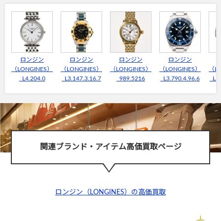
ロンジン
ロンジン
ロンジン
ロンジン
（LONGINES）
（LONGINES）
（LONGINES）
（LONGINES）
（L
L4.204.0
L3.147.3.16.7
989.5216
L3.790.4.96.6
L3.
関連ブランド・アイテム高価買取ページ
ロンジン（LONGINES）の高価買取