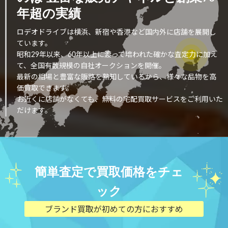
年超の実績
ロデオドライブは横浜、新宿や香港など国内外に店舗を展開し
ています。
昭和29年以来、60年以上に渡って培われた確かな査定力に加え
て、全国有数規模の自社オークションを開催。
最新の相場と豊富な販路を熟知しているから、様々な品物を高
価買取できます。
お近くに店舗がなくても、無料の宅配買取サービスをご利用いた
だけます。
簡単査定で買取価格をチェ
ック
ブランド買取が初めての方におすすめ