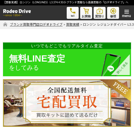
【買取実績】 ロンジン（LONGINES）L3.374.4.50.0-ブランド買取なら高価買取の「ロデオドライブ」へ
ロンジン レジェンドダイバー L3.374.4.50.0-ブランド買取なら高価買取の「ロデオドライブ」へ
tel
お買物
質預り
修理
ブランド買取専門店ロデオドライブ
>
買取実績
>
ロンジン レジェンドダイバー L3.37
気軽に買取価格を知りたい方におすすめ
無料LINE査定
いつでもどこでもリアルタイム査定
無料LINE査定
をしてみる
ご自宅にいながら品物を売りたい方へ
宅配買取申込
手間なく安全に売りたい方へ
出張買取申込