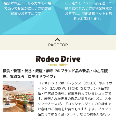
店舗がお近くにある方やその場
ご自宅からブランド品を送って
で売ってお金が欲しい方は店頭
簡単に売りたい方は宅配買取が
買取がおすすめです。
おすすめ。宅配買取キットも無
料でお届けします。
PAGE TOP
横浜・新宿・渋谷・銀座・麻布でのブランド品の新品・中古品販
売、買取なら「ロデオドライブ」
ロデオドライブはロレックス（ROLEX）やルイヴ
ィトン（LOUIS VUITTON）などブランド品の新
品・中古品の販売、買取を行っているショップで
す。厳選された世界の逸品が集う店内では、スタ
ッフ一人一人が、「コンシェルジュ」の心構えで
お客様のご相談をお待ちしております。ブランド
品だけではなく金･プラチナなどの買取りも行っ