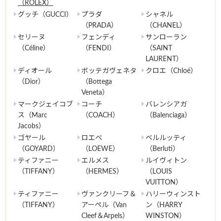
（ROLEX）
グッチ（GUCCI）
プラダ
シャネル
（PRADA）
（CHANEL）
セリーヌ
フェンディ
サンローラン
（Céline）
（FENDI）
（SAINT
LAURENT）
ディオール
ボッテガヴェネタ
クロエ（Chloé）
（Dior）
（Bottega
Veneta）
マークジェイコブ
コーチ
バレンシアガ
ス（Marc
（COACH）
（Balenciaga）
Jacobs）
ゴヤール
ロエベ
ベルルッティ
（GOYARD）
（LOEWE）
（Berluti）
ティファニー
エルメス
ルイヴィトン
（TIFFANY）
（HERMES）
（LOUIS
VUITTON）
ティファニー
ヴァンクリーフ＆
ハリーウィンスト
（TIFFANY）
アーペル（Van
ン（HARRY
Cleef＆Arpels）
WINSTON）