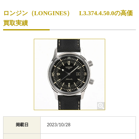
初めての方へ
ロンジン（LONGINES） L3.374.4.50.0の高価
買取サービスのご案内
買取実績
買取ブランド
買取実績
店舗一覧
よくあるご質問
コラム
お知らせ
お買物
質預かり
掲載日
2023/10/28
修理