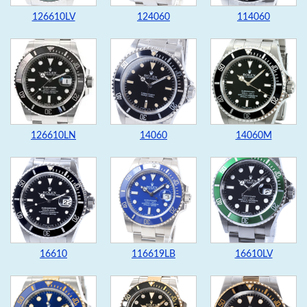
126610LV
124060
114060
126610LN
14060
14060M
16610
116619LB
16610LV