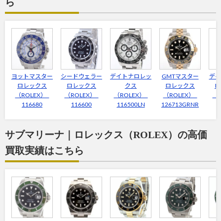
ら
ヨットマスター
シードウェラー
デイトナロレッ
GMTマスター
デイ
ロレックス
ロレックス
クス
ロレックス
ロ
（ROLEX）
（ROLEX）
（ROLEX）
（ROLEX）
（
116680
116600
116500LN
126713GRNR
2
サブマリーナ｜ロレックス（ROLEX）の高価
買取実績はこちら