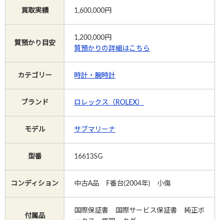
買取実績
1,600,000円
Instagram
1,200,000
円
質預かり目安
質預かりの詳細はこちら
電話で相談する
メールで相談する
カテゴリー
時計・腕時計
ブランド
ロレックス（ROLEX）
モデル
サブマリーナ
型番
16613SG
コンディション
中古A品 F番台(2004年) 小傷
国際保証書 国際サービス保証書 純正ボ
付属品