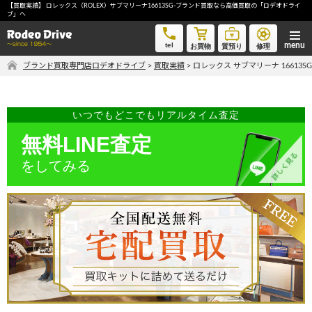
【買取実績】 ロレックス（ROLEX）サブマリーナ16613SG-ブランド買取なら高価買取の「ロデオドライ
ロレックス サブマリーナ 16613SG-ブランド買取なら高価買取の「ロデオドライブ」へ
ブ」へ
tel
お買物
質預り
修理
ブランド買取専門店ロデオドライブ
>
買取実績
>
ロレックス サブマリーナ 16613
気軽に買取価格を知りたい方におすすめ
無料LINE査定
いつでもどこでもリアルタイム査定
無料LINE査定
ご自宅にいながら品物を売りたい方へ
をしてみる
宅配買取申込
手間なく安全に売りたい方へ
出張買取申込