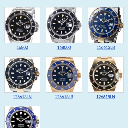
16800
168000
116613LB
126613LN
126618LB
126618LN