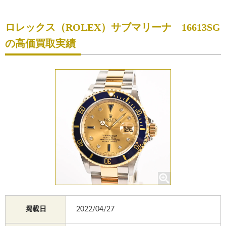
初めての方へ
ロレックス（ROLEX）サブマリーナ 16613SG
買取サービスのご案内
の高価買取実績
買取ブランド
買取実績
店舗一覧
よくあるご質問
コラム
お知らせ
お買物
質預かり
掲載日
2022/04/27
修理