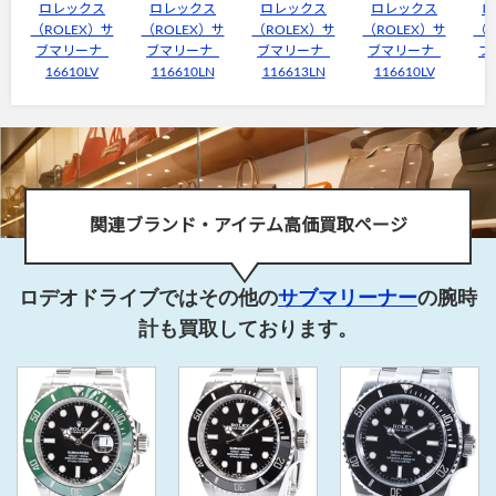
ロレックス
ロレックス
ロレックス
ロレックス
ロ
（ROLEX）サ
（ROLEX）サ
（ROLEX）サ
（ROLEX）サ
（R
ブマリーナ
ブマリーナ
ブマリーナ
ブマリーナ
ブ
16610LV
116610LN
116613LN
116610LV
1
関連ブランド・アイテム高価買取ページ
ロデオドライブではその他の
サブマリーナー
の腕時
計も買取しております。