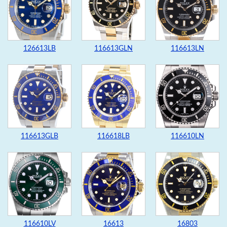
126613LB
116613GLN
116613LN
116613GLB
116618LB
116610LN
116610LV
16613
16803