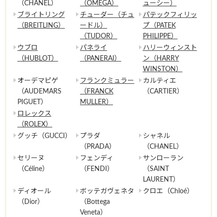
（CHANEL）
（OMEGA）
ューシー）
ブライトリング
チューダー（チュ
パテックフィリッ
（BREITLING）
ードル）
プ（PATEK
（TUDOR）
PHILIPPE）
ウブロ
パネライ
ハリーウィンスト
（HUBLOT）
（PANERAI）
ン（HARRY
WINSTON）
オーデマピゲ
フランクミュラー
カルティエ
（AUDEMARS
（FRANCK
（CARTIER）
PIGUET）
MULLER）
ロレックス
（ROLEX）
グッチ（GUCCI）
プラダ
シャネル
（PRADA）
（CHANEL）
セリーヌ
フェンディ
サンローラン
（Céline）
（FENDI）
（SAINT
LAURENT）
ディオール
ボッテガヴェネタ
クロエ（Chloé）
（Dior）
（Bottega
Veneta）