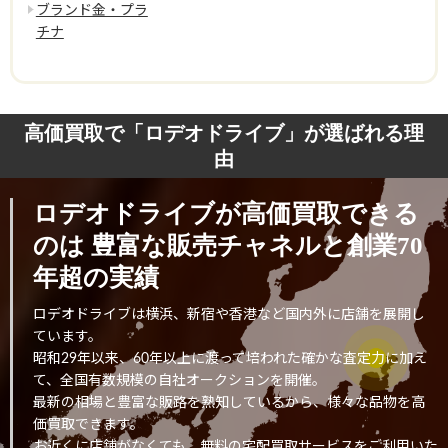
ブランド金・プラ
チナ
高価買取で「ロデオドライブ」が選ばれる理
由
ロデオドライブが高価買取できる
のは
豊富な販売チャネルと創業70
年超の実績
ロデオドライブは横浜、新宿や香港など国内外に店舗を展開し
ています。
昭和29年以来、60年以上に渡って培われた確かな査定力に加え
て、全国有数規模の自社オークションを開催。
最新の相場と豊富な販路を熟知しているから、様々な品物を高
価買取できます。
お近くに店舗がなくても、無料の宅配買取サービスをご利用いた