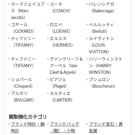
マークジェイコブ
コーチ
バレンシアガ
ス（Marc
（COACH）
（Balenciaga）
Jacobs）
ゴヤール
ロエベ
ベルルッティ
（GOYARD）
（LOEWE）
（Berluti）
ティファニー
エルメス
ルイヴィトン
（TIFFANY）
（HERMES）
（LOUIS
VUITTON）
ティファニー
ヴァンクリーフ＆
ハリーウィンスト
（TIFFANY）
アーペル（Van
ン（HARRY
Cleef＆Arpels）
WINSTON）
ショパール
ピアジェ
ブシュロン
（Chopard）
（Piaget）
（Boucheron）
ブルガリ
カルティエ
（BVLGARI）
（CARTIER）
買取強化カテゴリ
ブランド時計・腕
ブランドバッグ
ブランド宝石・貴
時計
（鞄）・小物
金属