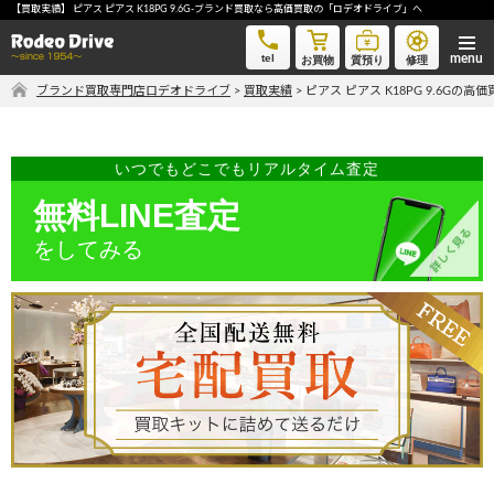
【買取実績】 ピアス ピアス K18PG 9.6G-ブランド買取なら高価買取の「ロデオドライブ」へ
ピアス ピアス K18PG 9.6G-ブランド買取なら高価買取の「ロデオドライブ」へ
tel
お買物
質預り
修理
ブランド買取専門店ロデオドライブ
>
買取実績
>
ピアス ピアス K18PG 9.6Gの高
気軽に買取価格を知りたい方におすすめ
無料LINE査定
いつでもどこでもリアルタイム査定
無料LINE査定
をしてみる
ご自宅にいながら品物を売りたい方へ
宅配買取申込
手間なく安全に売りたい方へ
出張買取申込