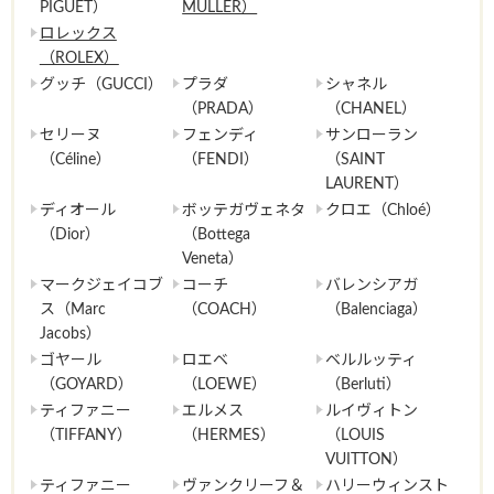
PIGUET）
MULLER）
ロレックス
（ROLEX）
グッチ（GUCCI）
プラダ
シャネル
（PRADA）
（CHANEL）
セリーヌ
フェンディ
サンローラン
（Céline）
（FENDI）
（SAINT
LAURENT）
ディオール
ボッテガヴェネタ
クロエ（Chloé）
（Dior）
（Bottega
Veneta）
マークジェイコブ
コーチ
バレンシアガ
ス（Marc
（COACH）
（Balenciaga）
Jacobs）
ゴヤール
ロエベ
ベルルッティ
（GOYARD）
（LOEWE）
（Berluti）
ティファニー
エルメス
ルイヴィトン
（TIFFANY）
（HERMES）
（LOUIS
VUITTON）
ティファニー
ヴァンクリーフ＆
ハリーウィンスト