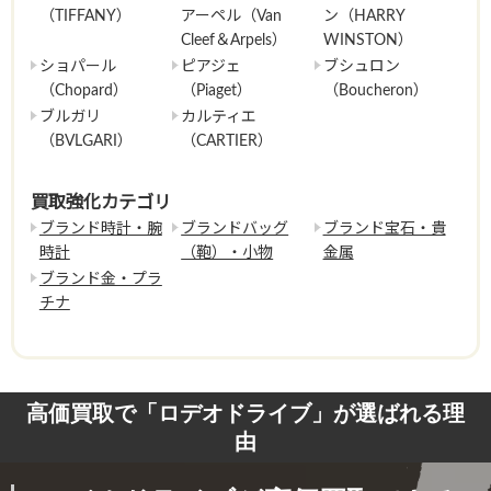
（TIFFANY）
アーペル（Van
ン（HARRY
Cleef＆Arpels）
WINSTON）
ショパール
ピアジェ
ブシュロン
（Chopard）
（Piaget）
（Boucheron）
ブルガリ
カルティエ
（BVLGARI）
（CARTIER）
買取強化カテゴリ
ブランド時計・腕
ブランドバッグ
ブランド宝石・貴
時計
（鞄）・小物
金属
ブランド金・プラ
チナ
高価買取で「ロデオドライブ」が選ばれる理
由