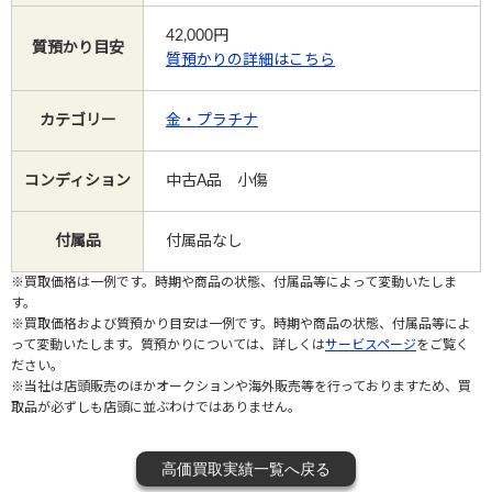
42,000
円
質預かり目安
質預かりの詳細はこちら
Instagram
カテゴリー
金・プラチナ
電話で相談する
メールで相談する
コンディション
中古A品 小傷
付属品
付属品なし
※買取価格は一例です。時期や商品の状態、付属品等によって変動いたしま
す。
※買取価格および質預かり目安は一例です。時期や商品の状態、付属品等によ
って変動いたします。質預かりについては、詳しくは
サービスページ
をご覧く
ださい。
※当社は店頭販売のほかオークションや海外販売等を行っておりますため、買
取品が必ずしも店頭に並ぶわけではありません。
高価買取実績一覧へ戻る