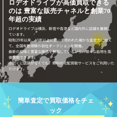
ロデオドライブが高価買取できる
のは
豊富な販売チャネルと創業70
年超の実績
ロデオドライブは横浜、新宿や香港など国内外に店舗を展開し
ています。
昭和29年以来、60年以上に渡って培われた確かな査定力に加え
て、全国有数規模の自社オークションを開催。
最新の相場と豊富な販路を熟知しているから、様々な品物を高
価買取できます。
お近くに店舗がなくても、無料の宅配買取サービスをご利用いた
だけます。
簡単査定で買取価格をチェ
ック