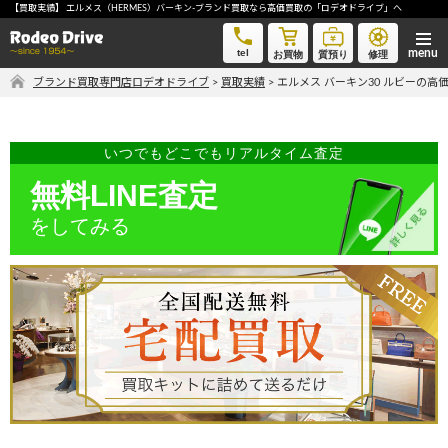
【買取実績】 エルメス（HERMES）バーキン-ブランド買取なら高価買取の「ロデオドライブ」へ
エルメス バーキン30 ルビー-ブランド買取なら高価買取の「ロデオドライブ」へ
tel
お買物
質預り
修理
ブランド買取専門店ロデオドライブ
>
買取実績
>
エルメス バーキン30 ルビーの高
気軽に買取価格を知りたい方におすすめ
無料LINE査定
いつでもどこでもリアルタイム査定
無料LINE査定
をしてみる
ご自宅にいながら品物を売りたい方へ
宅配買取申込
手間なく安全に売りたい方へ
出張買取申込