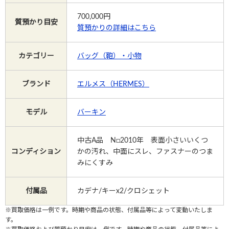
700,000
円
質預かり目安
質預かりの詳細はこちら
Instagram
カテゴリー
バッグ（鞄）・小物
電話で相談する
メールで相談する
ブランド
エルメス（HERMES）
モデル
バーキン
中古A品 N□2010年 表面小さいいくつ
コンディション
かの汚れ、中面にスレ、ファスナーのつま
みにくすみ
付属品
カデナ/キーx2/クロシェット
※買取価格は一例です。時期や商品の状態、付属品等によって変動いたしま
す。