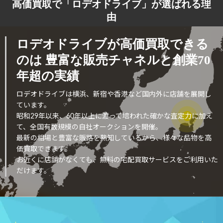
高価買取で「ロデオドライブ」が選ばれる理
由
ロデオドライブが高価買取できる
のは
豊富な販売チャネルと創業70
年超の実績
ロデオドライブは横浜、新宿や香港など国内外に店舗を展開し
ています。
昭和29年以来、60年以上に渡って培われた確かな査定力に加え
て、全国有数規模の自社オークションを開催。
最新の相場と豊富な販路を熟知しているから、様々な品物を高
価買取できます。
お近くに店舗がなくても、無料の宅配買取サービスをご利用いた
だけます。