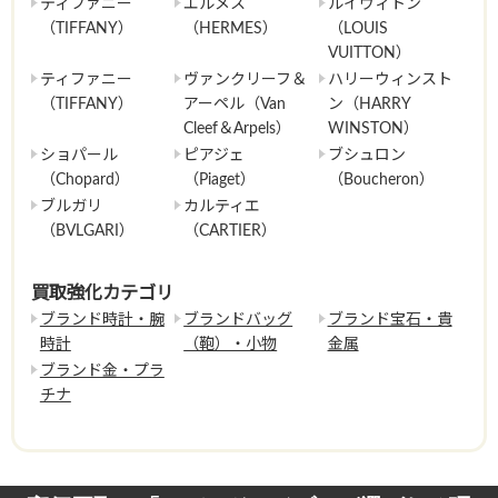
ティファニー
エルメス
ルイヴィトン
（TIFFANY）
（HERMES）
（LOUIS
VUITTON）
ティファニー
ヴァンクリーフ＆
ハリーウィンスト
（TIFFANY）
アーペル（Van
ン（HARRY
Cleef＆Arpels）
WINSTON）
ショパール
ピアジェ
ブシュロン
（Chopard）
（Piaget）
（Boucheron）
ブルガリ
カルティエ
（BVLGARI）
（CARTIER）
買取強化カテゴリ
ブランド時計・腕
ブランドバッグ
ブランド宝石・貴
時計
（鞄）・小物
金属
ブランド金・プラ
チナ