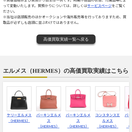
※買取価格および質預かり目安は一例です。時期や商品の状態、付属品等によ
って変動いたします。質預かりについては、詳しくは
サービスページ
をご覧く
ださい。
※当社は店頭販売のほかオークションや海外販売等を行っておりますため、買
取品が必ずしも店頭に並ぶわけではありません。
高価買取実績一覧へ戻る
エルメス（HERMES）の高価買取実績はこちら
ケリーエルメス
バーキンエルメ
バーキンエルメ
コンスタンスエ
バー
（HERMES）
ス
ス
ルメス
（HERMES）
（HERMES）
（HERMES）
（H