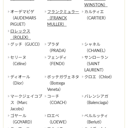
WINSTON）
オーデマピゲ
フランクミュラー
カルティエ
（AUDEMARS
（FRANCK
（CARTIER）
PIGUET）
MULLER）
ロレックス
（ROLEX）
グッチ（GUCCI）
プラダ
シャネル
（PRADA）
（CHANEL）
セリーヌ
フェンディ
サンローラン
（Céline）
（FENDI）
（SAINT
LAURENT）
ディオール
ボッテガヴェネタ
クロエ（Chloé）
（Dior）
（Bottega
Veneta）
マークジェイコブ
コーチ
バレンシアガ
ス（Marc
（COACH）
（Balenciaga）
Jacobs）
ゴヤール
ロエベ
ベルルッティ
（GOYARD）
（LOEWE）
（Berluti）