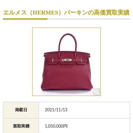
初めての方へ
エルメス（HERMES）バーキンの高価買取実績
買取サービスのご案内
買取ブランド
買取実績
店舗一覧
よくあるご質問
コラム
お知らせ
掲載日
2021/11/13
お買物
質預かり
修理
買取実績
1,050,000円