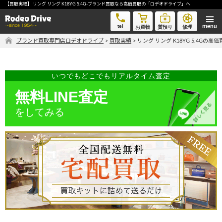
【買取実績】 リング リング K18YG 5.4G-ブランド買取なら高価買取の「ロデオドライブ」へ
リング リング K18YG 5.4G-ブランド買取なら高価買取の「ロデオドライブ」へ
tel
お買物
質預り
修理
ブランド買取専門店ロデオドライブ
>
買取実績
>
リング リング K18YG 5.4Gの高
気軽に買取価格を知りたい方におすすめ
無料LINE査定
いつでもどこでもリアルタイム査定
無料LINE査定
をしてみる
ご自宅にいながら品物を売りたい方へ
宅配買取申込
手間なく安全に売りたい方へ
出張買取申込