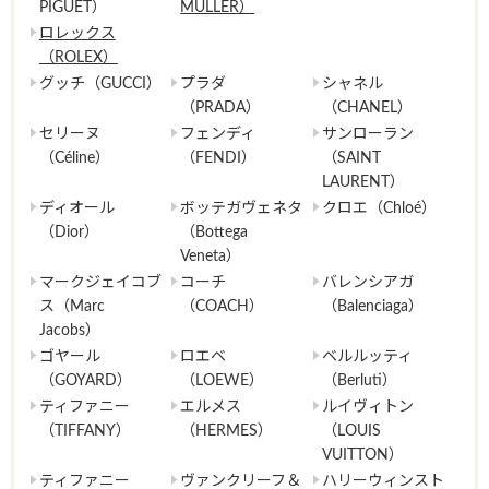
PIGUET）
MULLER）
ロレックス
（ROLEX）
グッチ（GUCCI）
プラダ
シャネル
（PRADA）
（CHANEL）
セリーヌ
フェンディ
サンローラン
（Céline）
（FENDI）
（SAINT
LAURENT）
ディオール
ボッテガヴェネタ
クロエ（Chloé）
（Dior）
（Bottega
Veneta）
マークジェイコブ
コーチ
バレンシアガ
ス（Marc
（COACH）
（Balenciaga）
Jacobs）
ゴヤール
ロエベ
ベルルッティ
（GOYARD）
（LOEWE）
（Berluti）
ティファニー
エルメス
ルイヴィトン
（TIFFANY）
（HERMES）
（LOUIS
VUITTON）
ティファニー
ヴァンクリーフ＆
ハリーウィンスト