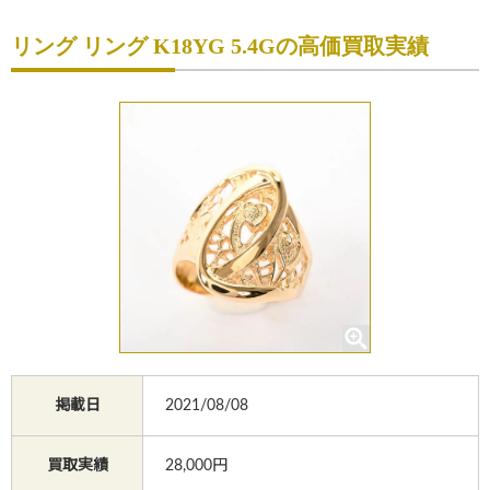
初めての方へ
リング リング K18YG 5.4Gの高価買取実績
買取サービスのご案内
買取ブランド
買取実績
店舗一覧
よくあるご質問
コラム
お知らせ
掲載日
2021/08/08
お買物
質預かり
修理
買取実績
28,000円