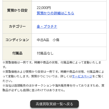
22,000
円
質預かり目安
質預かりの詳細はこちら
Instagram
カテゴリー
金・プラチナ
電話で相談する
メールで相談する
コンディション
中古A品 小傷
付属品
付属品なし
※買取価格は一例です。時期や商品の状態、付属品等によって変動いたしま
す。
※買取価格および質預かり目安は一例です。時期や商品の状態、付属品等によ
って変動いたします。質預かりについては、詳しくは
サービスページ
をご覧く
ださい。
※当社は店頭販売のほかオークションや海外販売等を行っておりますため、買
取品が必ずしも店頭に並ぶわけではありません。
高価買取実績一覧へ戻る