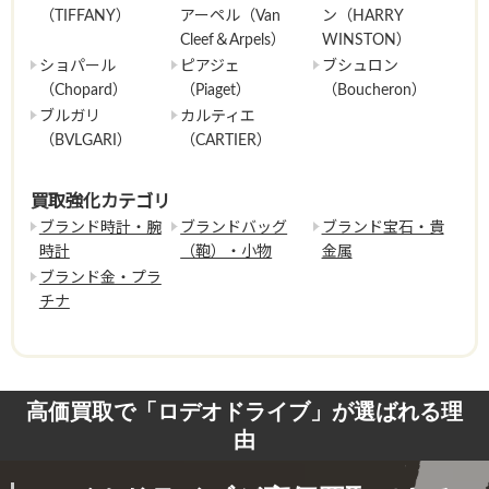
（TIFFANY）
アーペル（Van
ン（HARRY
Cleef＆Arpels）
WINSTON）
ショパール
ピアジェ
ブシュロン
（Chopard）
（Piaget）
（Boucheron）
ブルガリ
カルティエ
（BVLGARI）
（CARTIER）
買取強化カテゴリ
ブランド時計・腕
ブランドバッグ
ブランド宝石・貴
時計
（鞄）・小物
金属
ブランド金・プラ
チナ
高価買取で「ロデオドライブ」が選ばれる理
由