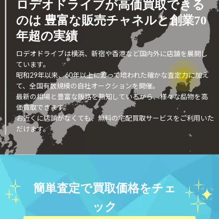
ロデオドライブが高価買取できる
のは
豊富な販売チャネルと創業70
年超の実績
ロデオドライブは横浜、新宿や香港など国内外に店舗を展開し
ています。
昭和29年以来、60年以上に渡って培われた確かな査定力に加え
て、全国有数規模の自社オークションを開催。
最新の相場と豊富な販路を熟知しているから、様々な品物を高
価買取できます。
お近くに店舗がなくても、無料の宅配買取サービスをご利用いた
だけます。
簡単査定で買取価格をチェ
ック