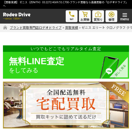
【買取実績】 ゼニス（ZENITH）03.2272.4069/51.C700-ブランド買取なら高価買取の「ロデオドライブ」
ゼニス エリート クロノグラフ クラシック 03.2272.4069/51.C700-ブランド買取なら高価買取の「ロデ
へ
オドライブ」へ
tel
お買物
質預り
修理
ブランド買取専門店ロデオドライブ
>
買取実績
>
ゼニス エリート クロノグラフ クラシック
気軽に買取価格を知りたい方におすすめ
無料LINE査定
いつでもどこでもリアルタイム査定
無料LINE査定
ご自宅にいながら品物を売りたい方へ
をしてみる
宅配買取申込
手間なく安全に売りたい方へ
出張買取申込