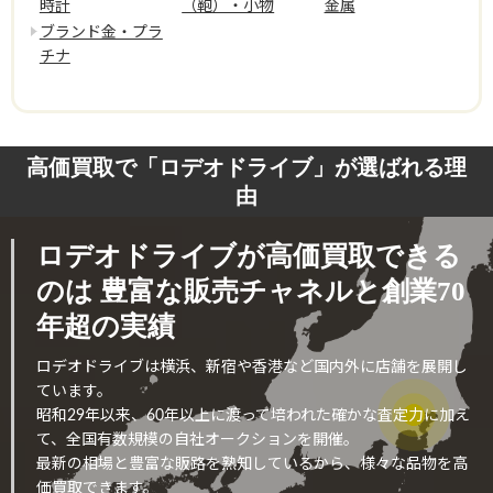
時計
（鞄）・小物
金属
ブランド金・プラ
チナ
高価買取で「ロデオドライブ」が選ばれる理
由
ロデオドライブが高価買取できる
のは
豊富な販売チャネルと創業70
年超の実績
ロデオドライブは横浜、新宿や香港など国内外に店舗を展開し
ています。
昭和29年以来、60年以上に渡って培われた確かな査定力に加え
て、全国有数規模の自社オークションを開催。
最新の相場と豊富な販路を熟知しているから、様々な品物を高
価買取できます。