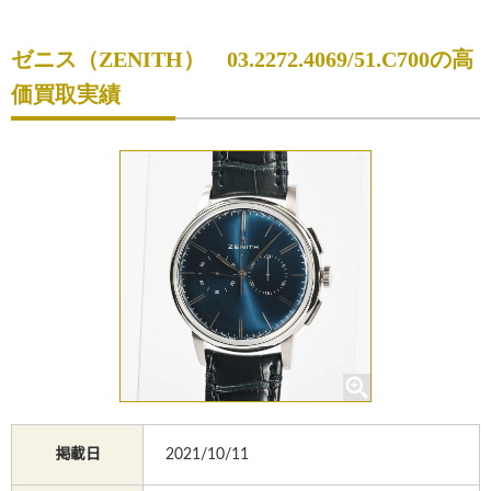
初めての方へ
ゼニス（ZENITH） 03.2272.4069/51.C700の高
買取サービスのご案内
価買取実績
買取ブランド
買取実績
店舗一覧
よくあるご質問
コラム
お知らせ
お買物
質預かり
掲載日
2021/10/11
修理