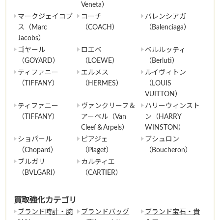
Veneta）
マークジェイコブ
コーチ
バレンシアガ
ス（Marc
（COACH）
（Balenciaga）
Jacobs）
ゴヤール
ロエベ
ベルルッティ
（GOYARD）
（LOEWE）
（Berluti）
ティファニー
エルメス
ルイヴィトン
（TIFFANY）
（HERMES）
（LOUIS
VUITTON）
ティファニー
ヴァンクリーフ＆
ハリーウィンスト
（TIFFANY）
アーペル（Van
ン（HARRY
Cleef＆Arpels）
WINSTON）
ショパール
ピアジェ
ブシュロン
（Chopard）
（Piaget）
（Boucheron）
ブルガリ
カルティエ
（BVLGARI）
（CARTIER）
買取強化カテゴリ
ブランド時計・腕
ブランドバッグ
ブランド宝石・貴