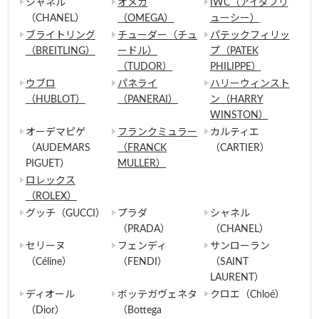
シャネル
オメガ
IWC（アイダブリ
（CHANEL）
（OMEGA）
ューシー）
ブライトリング
チューダー（チュ
パテックフィリッ
（BREITLING）
ードル）
プ（PATEK
（TUDOR）
PHILIPPE）
ウブロ
パネライ
ハリーウィンスト
（HUBLOT）
（PANERAI）
ン（HARRY
WINSTON）
オーデマピゲ
フランクミュラー
カルティエ
（AUDEMARS
（FRANCK
（CARTIER）
PIGUET）
MULLER）
ロレックス
（ROLEX）
グッチ（GUCCI）
プラダ
シャネル
（PRADA）
（CHANEL）
セリーヌ
フェンディ
サンローラン
（Céline）
（FENDI）
（SAINT
LAURENT）
ディオール
ボッテガヴェネタ
クロエ（Chloé）
（Dior）
（Bottega