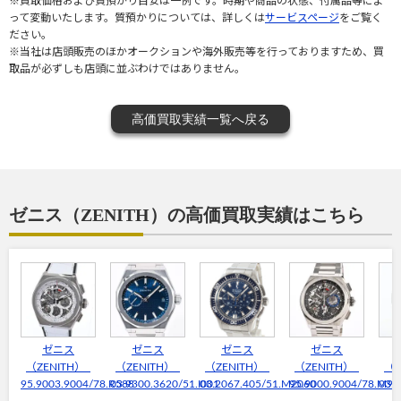
※買取価格および質預かり目安は一例です。時期や商品の状態、付属品等によ
って変動いたします。質預かりについては、詳しくは
サービスページ
をご覧く
ださい。
※当社は店頭販売のほかオークションや海外販売等を行っておりますため、買
取品が必ずしも店頭に並ぶわけではありません。
高価買取実績一覧へ戻る
ゼニス（ZENITH）の高価買取実績はこちら
ゼニス
ゼニス
ゼニス
ゼニス
（ZENITH）
（ZENITH）
（ZENITH）
（ZENITH）
（Z
95.9003.9004/78.R588
03.9300.3620/51.I001
03.2067.405/51.M2060
95.9000.9004/78.M90
03.