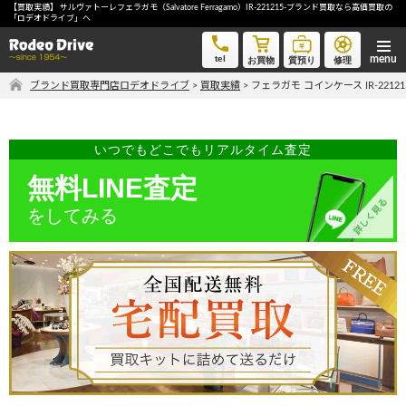
【買取実績】 サルヴァトーレフェラガモ（Salvatore Ferragamo）IR-221215-ブランド買取なら高価買取の
フェラガモ コインケース IR-221215-ブランド買取なら高価買取の「ロデオドライブ」へ
「ロデオドライブ」へ
tel
お買物
質預り
修理
ブランド買取専門店ロデオドライブ
>
買取実績
>
フェラガモ コインケース IR-221
気軽に買取価格を知りたい方におすすめ
無料LINE査定
いつでもどこでもリアルタイム査定
無料LINE査定
ご自宅にいながら品物を売りたい方へ
をしてみる
宅配買取申込
手間なく安全に売りたい方へ
出張買取申込