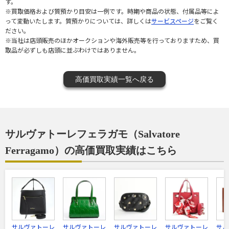
す。
※買取価格および質預かり目安は一例です。時期や商品の状態、付属品等によ
って変動いたします。質預かりについては、詳しくは
サービスページ
をご覧く
ださい。
※当社は店頭販売のほかオークションや海外販売等を行っておりますため、買
取品が必ずしも店頭に並ぶわけではありません。
高価買取実績一覧へ戻る
サルヴァトーレフェラガモ（Salvatore
Ferragamo）の高価買取実績はこちら
サルヴァトーレ
サルヴァトーレ
サルヴァトーレ
サルヴァトーレ
サル