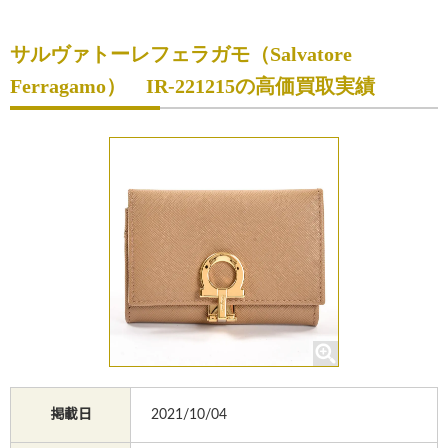
初めての方へ
サルヴァトーレフェラガモ（Salvatore
買取サービスのご案内
Ferragamo） IR-221215の高価買取実績
買取ブランド
買取実績
店舗一覧
よくあるご質問
コラム
お知らせ
お買物
質預かり
掲載日
2021/10/04
修理