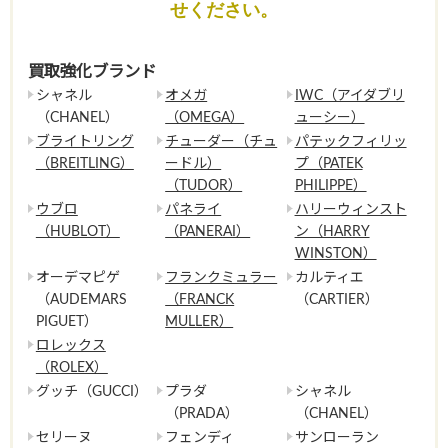
せください。
買取強化ブランド
シャネル
オメガ
IWC（アイダブリ
（CHANEL）
（OMEGA）
ューシー）
ブライトリング
チューダー（チュ
パテックフィリッ
（BREITLING）
ードル）
プ（PATEK
（TUDOR）
PHILIPPE）
ウブロ
パネライ
ハリーウィンスト
（HUBLOT）
（PANERAI）
ン（HARRY
WINSTON）
オーデマピゲ
フランクミュラー
カルティエ
（AUDEMARS
（FRANCK
（CARTIER）
PIGUET）
MULLER）
ロレックス
（ROLEX）
グッチ（GUCCI）
プラダ
シャネル
（PRADA）
（CHANEL）
セリーヌ
フェンディ
サンローラン