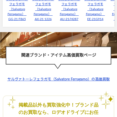
フェラガモ
フェラガモ
フェラガモ
フェラガモ
フ
（Salvatore
（Salvatore
（Salvatore
（Salvatore
（S
Ferragamo）
Ferragamo）
Ferragamo）
Ferragamo）
Fe
GG-21 F865
AX-21 1226
AU-21/H287
EE-21G914
JL
関連ブランド・アイテム高価買取ページ
サルヴァトーレフェラガモ（Salvatore Ferragamo）の高価買取
掲載品以外も買取強化中！ブランド品
のお買取なら、ロデオドライブにお任