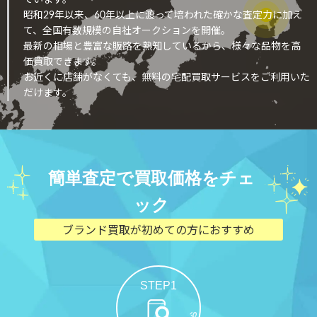
昭和29年以来、60年以上に渡って培われた確かな査定力に加え
て、全国有数規模の自社オークションを開催。
最新の相場と豊富な販路を熟知しているから、様々な品物を高
価買取できます。
お近くに店舗がなくても、無料の宅配買取サービスをご利用いた
だけます。
簡単査定で買取価格をチェ
ック
ブランド買取が初めての方におすすめ
STEP1