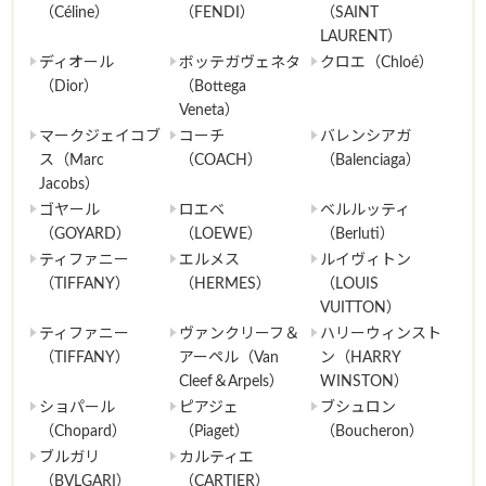
（Céline）
（FENDI）
（SAINT
LAURENT）
ディオール
ボッテガヴェネタ
クロエ（Chloé）
（Dior）
（Bottega
Veneta）
マークジェイコブ
コーチ
バレンシアガ
ス（Marc
（COACH）
（Balenciaga）
Jacobs）
ゴヤール
ロエベ
ベルルッティ
（GOYARD）
（LOEWE）
（Berluti）
ティファニー
エルメス
ルイヴィトン
（TIFFANY）
（HERMES）
（LOUIS
VUITTON）
ティファニー
ヴァンクリーフ＆
ハリーウィンスト
（TIFFANY）
アーペル（Van
ン（HARRY
Cleef＆Arpels）
WINSTON）
ショパール
ピアジェ
ブシュロン
（Chopard）
（Piaget）
（Boucheron）
ブルガリ
カルティエ
（BVLGARI）
（CARTIER）