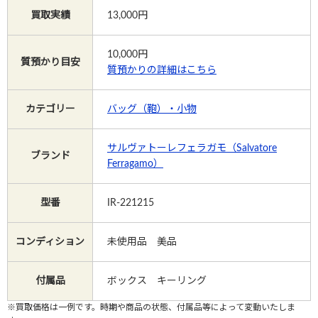
買取実績
13,000円
Instagram
10,000
円
質預かり目安
質預かりの詳細はこちら
電話で相談する
メールで相談する
カテゴリー
バッグ（鞄）・小物
サルヴァトーレフェラガモ（Salvatore
ブランド
Ferragamo）
型番
IR-221215
コンディション
未使用品 美品
付属品
ボックス キーリング
※買取価格は一例です。時期や商品の状態、付属品等によって変動いたしま