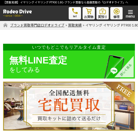
【買取実績】 イヤリング イヤリング PT900 1.8G-ブランド買取なら高価買取の「ロデオドライブ」へ
イヤリング イヤリング PT900 1.8G-ブランド買取なら高価買取の「ロデオドライブ」へ
tel
お買物
質預り
修理
ブランド買取専門店ロデオドライブ
>
買取実績
>
イヤリング イヤリング PT900 1
気軽に買取価格を知りたい方におすすめ
無料LINE査定
いつでもどこでもリアルタイム査定
無料LINE査定
をしてみる
ご自宅にいながら品物を売りたい方へ
宅配買取申込
手間なく安全に売りたい方へ
出張買取申込