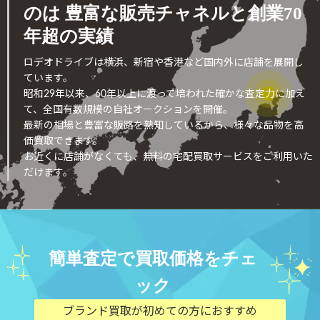
のは
豊富な販売チャネルと創業70
年超の実績
ロデオドライブは横浜、新宿や香港など国内外に店舗を展開し
ています。
昭和29年以来、60年以上に渡って培われた確かな査定力に加え
て、全国有数規模の自社オークションを開催。
最新の相場と豊富な販路を熟知しているから、様々な品物を高
価買取できます。
お近くに店舗がなくても、無料の宅配買取サービスをご利用いた
だけます。
簡単査定で買取価格をチェ
ック
ブランド買取が初めての方におすすめ