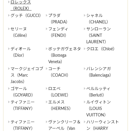
ロレックス
（ROLEX）
グッチ（GUCCI）
プラダ
シャネル
（PRADA）
（CHANEL）
セリーヌ
フェンディ
サンローラン
（Céline）
（FENDI）
（SAINT
LAURENT）
ディオール
ボッテガヴェネタ
クロエ（Chloé）
（Dior）
（Bottega
Veneta）
マークジェイコブ
コーチ
バレンシアガ
ス（Marc
（COACH）
（Balenciaga）
Jacobs）
ゴヤール
ロエベ
ベルルッティ
（GOYARD）
（LOEWE）
（Berluti）
ティファニー
エルメス
ルイヴィトン
（TIFFANY）
（HERMES）
（LOUIS
VUITTON）
ティファニー
ヴァンクリーフ＆
ハリーウィンスト
（TIFFANY）
アーペル（Van
ン（HARRY