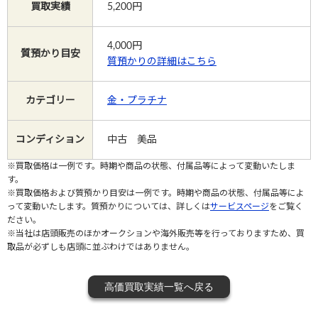
買取実績
5,200円
Instagram
4,000
円
質預かり目安
質預かりの詳細はこちら
カテゴリー
金・プラチナ
電話で相談する
メールで相談する
コンディション
中古 美品
※買取価格は一例です。時期や商品の状態、付属品等によって変動いたしま
す。
※買取価格および質預かり目安は一例です。時期や商品の状態、付属品等によ
って変動いたします。質預かりについては、詳しくは
サービスページ
をご覧く
ださい。
※当社は店頭販売のほかオークションや海外販売等を行っておりますため、買
取品が必ずしも店頭に並ぶわけではありません。
高価買取実績一覧へ戻る