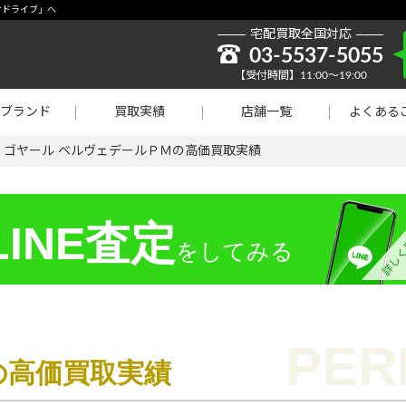
取強化】シャネル
オドライブ」へ
宅配買取全国対応
貴金属買取
03-5537-5055
【受付時間】11:00～19:00
ラチナ買取
ブランド
買取実績
店舗一覧
よくある
買取
>
ゴヤール ベルヴェデールＰＭの高価買取実績
INE査定
をしてみる
の高価買取実績