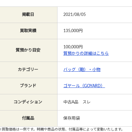
掲載日
2021/08/05
買取実績
135,000円
100,000
円
質預かり目安
質預かりの詳細はこちら
カテゴリー
バッグ（鞄）・小物
ブランド
ゴヤール（GOYARD）
コンディション
中古A品 スレ
付属品
保存用袋
※買取価格は一例です。時期や商品の状態、付属品等によって変動いたします。