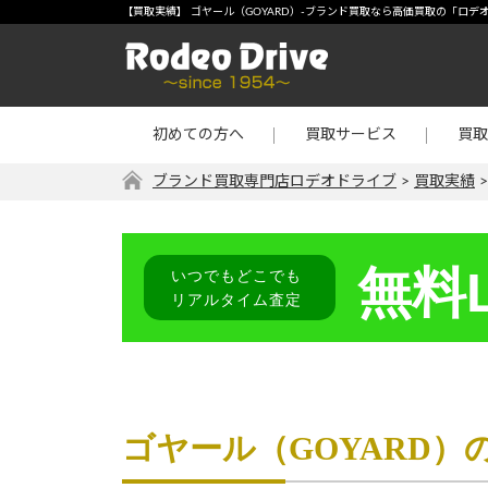
宅配買取
-【買
【買取実績】 ゴヤール（GOYARD）-ブランド買取なら高価買取の「ロデ
店頭買取
宝石・
出張買取
金・プ
初めての方へ
買取サービス
買取
リターン買取
その他
ブランド買取専門店ロデオドライブ
>
買取実績
無料L
いつでもどこでも
リアルタイム査定
ゴヤール（GOYARD）