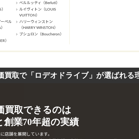
ベルルッティ（Berluti）
S）
ルイヴィトン（LOUIS
VUITTON）
アーペル
ハリーウィンストン
ls）
（HARRY WINSTON）
ブシュロン（Boucheron）
ER）
価買取で「ロデオドライブ」が選ばれる
価買取できるのは
創業70年超の実績
外に店舗を展開しています。