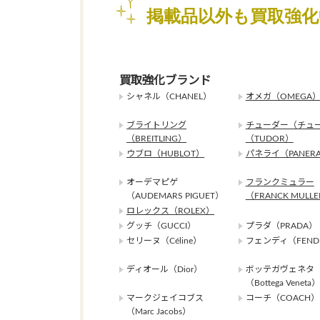
掲載品以外も買取強
買取強化ブランド
シャネル（CHANEL）
オメガ（OMEGA
ブライトリング
チューダー（チュ
（BREITLING）
（TUDOR）
ウブロ（HUBLOT）
パネライ（PANERA
オーデマピゲ
フランクミュラー
（AUDEMARS PIGUET）
（FRANCK MULL
ロレックス（ROLEX）
グッチ（GUCCI）
プラダ（PRADA）
セリーヌ（Céline）
フェンディ（FEND
ディオール（Dior）
ボッテガヴェネタ
（Bottega Veneta）
マークジェイコブス
コーチ（COACH）
（Marc Jacobs）