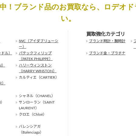
化中！ブランド品のお買取なら、ロデオド
い。
買取強化カテゴリ
）
IWC（アイダブリューシ
ブランド時計・腕時計
ー）
ードル）
パテックフィリップ
ブランド金・プラチナ
（PATEK PHILIPPE）
I）
ハリーウィンストン
（HARRY WINSTON）
カルティエ（CARTIER）
ER）
シャネル（CHANEL）
I）
サンローラン（SAINT
LAURENT）
クロエ（Chloé）
バレンシアガ
（Balenciaga）