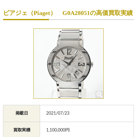
初めての方へ
ピアジェ（Piaget） G0A28051の高価買取実績
買取サービスのご案内
買取ブランド
買取実績
店舗一覧
よくあるご質問
コラム
お知らせ
掲載日
2021/07/23
お買物
質預かり
修理
買取実績
1,100,000円