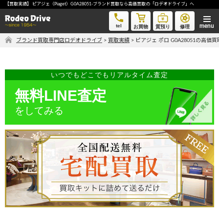
【買取実績】 ピアジェ（Piaget）G0A28051-ブランド買取なら高価買取の「ロデオドライブ」へ
ピアジェ ポロ G0A28051-ブランド買取なら高価買取の「ロデオドライブ」へ
tel
お買物
質預り
修理
ブランド買取専門店ロデオドライブ
>
買取実績
>
ピアジェ ポロ G0A28051の高価
気軽に買取価格を知りたい方におすすめ
無料LINE査定
いつでもどこでもリアルタイム査定
無料LINE査定
をしてみる
ご自宅にいながら品物を売りたい方へ
宅配買取申込
手間なく安全に売りたい方へ
出張買取申込