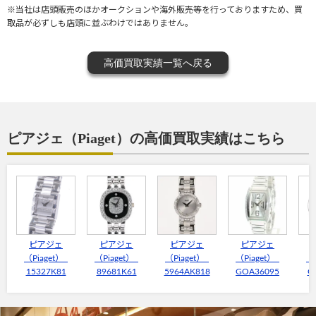
※当社は店頭販売のほかオークションや海外販売等を行っておりますため、買
取品が必ずしも店頭に並ぶわけではありません。
高価買取実績一覧へ戻る
ピアジェ（Piaget）の高価買取実績はこちら
ピアジェ
ピアジェ
ピアジェ
ピアジェ
（Piaget）
（Piaget）
（Piaget）
（Piaget）
（
15327K81
89681K61
5964AK818
GOA36095
G