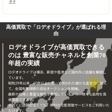
チナ
高価買取で「ロデオドライブ」が選ばれる理
由
ロデオドライブが高価買取できる
のは
豊富な販売チャネルと創業70
年超の実績
ロデオドライブは横浜、新宿や香港など国内外に店舗を展開し
ています。
昭和29年以来、60年以上に渡って培われた確かな査定力に加え
て、全国有数規模の自社オークションを開催。
最新の相場と豊富な販路を熟知しているから、様々な品物を高
価買取できます。
お近くに店舗がなくても、無料の宅配買取サービスをご利用いた
だけます。