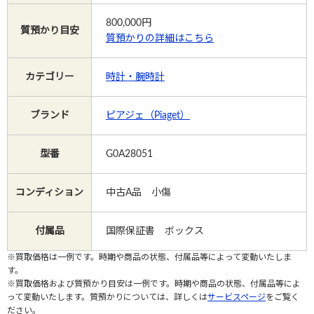
800,000
円
質預かり目安
質預かりの詳細はこちら
Instagram
カテゴリー
時計・腕時計
電話で相談する
メールで相談する
ブランド
ピアジェ（Piaget）
型番
G0A28051
コンディション
中古A品 小傷
付属品
国際保証書 ボックス
※買取価格は一例です。時期や商品の状態、付属品等によって変動いたしま
す。
※買取価格および質預かり目安は一例です。時期や商品の状態、付属品等によ
って変動いたします。質預かりについては、詳しくは
サービスページ
をご覧く
ださい。