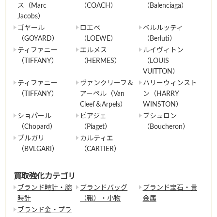
ス（Marc
（COACH）
（Balenciaga）
Jacobs）
ゴヤール
ロエベ
ベルルッティ
（GOYARD）
（LOEWE）
（Berluti）
ティファニー
エルメス
ルイヴィトン
（TIFFANY）
（HERMES）
（LOUIS
VUITTON）
ティファニー
ヴァンクリーフ＆
ハリーウィンスト
（TIFFANY）
アーペル（Van
ン（HARRY
Cleef＆Arpels）
WINSTON）
ショパール
ピアジェ
ブシュロン
（Chopard）
（Piaget）
（Boucheron）
ブルガリ
カルティエ
（BVLGARI）
（CARTIER）
買取強化カテゴリ
ブランド時計・腕
ブランドバッグ
ブランド宝石・貴
時計
（鞄）・小物
金属
ブランド金・プラ