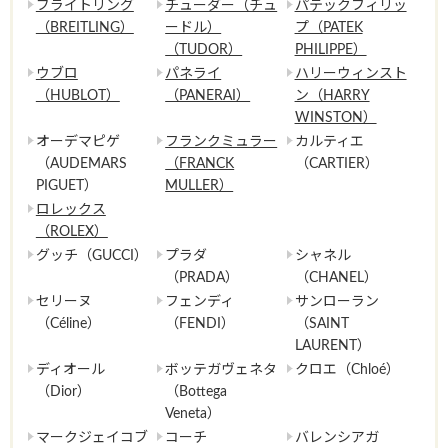
ブライトリング
チューダー（チュ
パテックフィリッ
（BREITLING）
ードル）
プ（PATEK
（TUDOR）
PHILIPPE）
ウブロ
パネライ
ハリーウィンスト
（HUBLOT）
（PANERAI）
ン（HARRY
WINSTON）
オーデマピゲ
フランクミュラー
カルティエ
（AUDEMARS
（FRANCK
（CARTIER）
PIGUET）
MULLER）
ロレックス
（ROLEX）
グッチ（GUCCI）
プラダ
シャネル
（PRADA）
（CHANEL）
セリーヌ
フェンディ
サンローラン
（Céline）
（FENDI）
（SAINT
LAURENT）
ディオール
ボッテガヴェネタ
クロエ（Chloé）
（Dior）
（Bottega
Veneta）
マークジェイコブ
コーチ
バレンシアガ