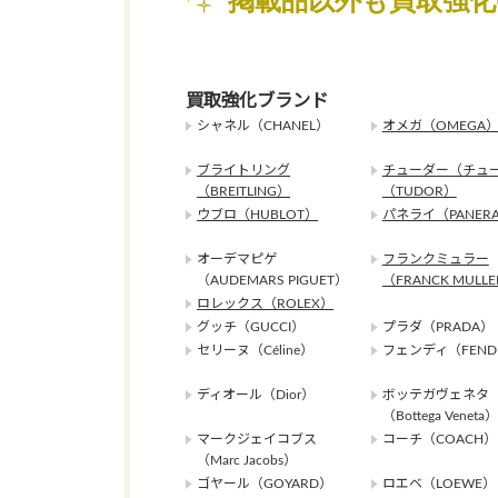
掲載品以外も買取強
買取強化ブランド
シャネル（CHANEL）
オメガ（OMEGA
ブライトリング
チューダー（チュ
（BREITLING）
（TUDOR）
ウブロ（HUBLOT）
パネライ（PANERA
オーデマピゲ
フランクミュラー
（AUDEMARS PIGUET）
（FRANCK MULL
ロレックス（ROLEX）
グッチ（GUCCI）
プラダ（PRADA）
セリーヌ（Céline）
フェンディ（FEND
ディオール（Dior）
ボッテガヴェネタ
（Bottega Veneta）
マークジェイコブス
コーチ（COACH）
（Marc Jacobs）
ゴヤール（GOYARD）
ロエベ（LOEWE）