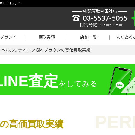
取強化】シャネル
デオドライブ」へ
宅配買取全国対応
貴金属買取
03-5537-5055
【受付時間】11:00～19:00
ラチナ買取
ブランド
買取実績
店舗一覧
よくある
買取
>
ベルルッティ ニノGM ブラウンの高価買取実績
INE査定
をしてみる
i）の高価買取実績