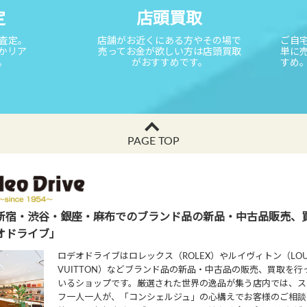
定
店頭買取
取査定。
店舗がお近くにある方やその場で
ご自
かリア
売ってお金が欲しい方は店頭買取
単に
。
がおすすめです。
すめ
PAGE TOP
新宿・渋谷・銀座・麻布でのブランド品の新品・中古品販売、
オドライブ」
ロデオドライブはロレックス（ROLEX）やルイヴィトン（LOU
VUITTON）などブランド品の新品・中古品の販売、買取を行
いるショップです。厳選された世界の逸品が集う店内では、ス
フ一人一人が、「コンシェルジュ」の心構えでお客様のご相談