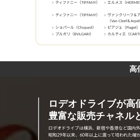
ティファニー（TIFFANY）
エルメス（HERME
ティファニー（TIFFANY）
ヴァンクリーフ＆
（Van Cleef＆Arpe
ショパール（Chopard）
ピアジェ（Piaget）
ブルガリ（BVLGARI）
カルティエ（CARTI
高
ロデオドライブが高
豊富な販売チャネルと
ロデオドライブは横浜、新宿や香港など国内
昭和29年以来、60年以上に渡って培われた