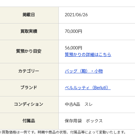
掲載日
2021/06/26
買取実績
70,000円
56,000
円
質預かり目安
質預かりの詳細はこちら
カテゴリー
バッグ（鞄）・小物
ブランド
ベルルッティ（Berluti）
コンディション
中古A品 スレ
付属品
保存用袋 ボックス
※買取価格は一例です。時期や商品の状態、付属品等によって変動いたします。