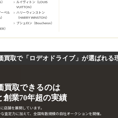
S）
ルイヴィトン（LOUIS
VUITTON）
アーペル
ハリーウィンストン
ls）
（HARRY WINSTON）
ブシュロン（Boucheron）
ER）
価買取で「ロデオドライブ」が選ばれる
価買取できるのは
創業70年超の実績
外に店舗を展開しています。
確かな査定力に加えて、全国有数規模の自社オークションを開催。