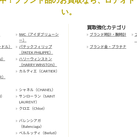
化中！ブランド品のお買取なら、ロデオド
い。
買取強化カテゴリ
）
IWC（アイダブリューシ
ブランド時計・腕時計
ー）
ードル）
パテックフィリップ
ブランド金・プラチナ
（PATEK PHILIPPE）
I）
ハリーウィンストン
（HARRY WINSTON）
カルティエ（CARTIER）
ER）
シャネル（CHANEL）
I）
サンローラン（SAINT
LAURENT）
クロエ（Chloé）
バレンシアガ
（Balenciaga）
ベルルッティ（Berluti）