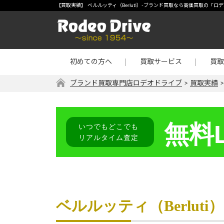
宅配買取
-【買
【買取実績】 ベルルッティ（Berluti）-ブランド買取なら高価買取の「ロ
店頭買取
宝石・
出張買取
金・プ
初めての方へ
買取サービス
買取
リターン買取
その他
ブランド買取専門店ロデオドライブ
>
買取実績
無料L
いつでもどこでも
リアルタイム査定
ベルルッティ（Berlut