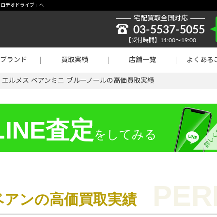
取強化】シャネル
「ロデオドライブ」へ
宅配買取全国対応
貴金属買取
03-5537-5055
【受付時間】11:00～19:00
ラチナ買取
ブランド
買取実績
店舗一覧
よくある
買取
>
エルメス ベアンミニ ブルーノールの高価買取実績
INE査定
をしてみる
）ベアンの高価買取実績