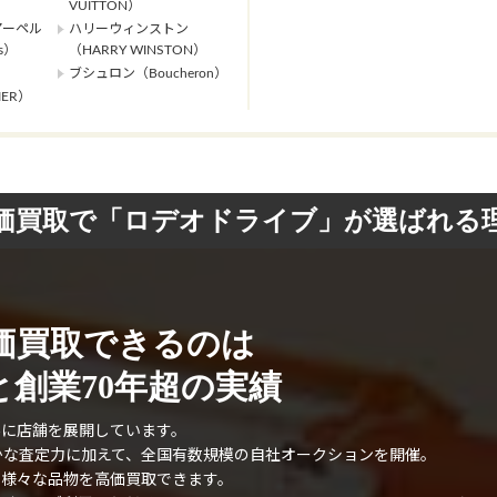
VUITTON）
アーペル
ハリーウィンストン
ls）
（HARRY WINSTON）
ブシュロン（Boucheron）
ER）
価買取で「ロデオドライブ」が選ばれる
価買取できるのは
創業70年超の実績
外に店舗を展開しています。
確かな査定力に加えて、全国有数規模の自社オークションを開催。
、様々な品物を高価買取できます。