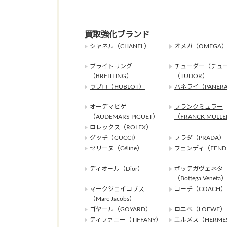
買取強化ブランド
シャネル（CHANEL）
オメガ（OMEGA
ブライトリング
チューダー（チュ
（BREITLING）
（TUDOR）
ウブロ（HUBLOT）
パネライ（PANERA
オーデマピゲ
フランクミュラー
（AUDEMARS PIGUET）
（FRANCK MULL
ロレックス（ROLEX）
グッチ（GUCCI）
プラダ（PRADA）
セリーヌ（Céline）
フェンディ（FEND
ディオール（Dior）
ボッテガヴェネタ
（Bottega Veneta）
マークジェイコブス
コーチ（COACH）
（Marc Jacobs）
ゴヤール（GOYARD）
ロエベ（LOEWE）
ティファニー（TIFFANY）
エルメス（HERME