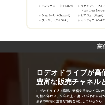
ティファニー（TIFFANY）
ヴァンクリーフ＆
（Van Cleef＆Arpe
ショパール（Chopard）
ピアジェ（Piaget）
ブルガリ（BVLGARI）
カルティエ（CARTI
高
ロデオドライブが高
豊富な販売チャネルと
ロデオドライブは横浜、新宿や香港など国内
昭和29年以来、60年以上に渡って培われた
最新の相場と豊富な販路を熟知しているから