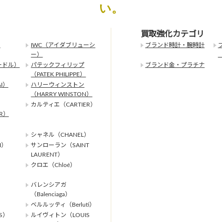
い。
買取強化カテゴリ
）
IWC（アイダブリューシ
ブランド時計・腕時計
ー）
ードル）
パテックフィリップ
ブランド金・プラチナ
（PATEK PHILIPPE）
I）
ハリーウィンストン
（HARRY WINSTON）
カルティエ（CARTIER）
ER）
シャネル（CHANEL）
I）
サンローラン（SAINT
LAURENT）
クロエ（Chloé）
バレンシアガ
（Balenciaga）
ベルルッティ（Berluti）
S）
ルイヴィトン（LOUIS