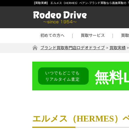
宅配買取
-【買
【買取実績】 エルメス（HERMES）ベアン-ブランド買取なら高価買取の
店頭買取
宝石・
出張買取
金・プ
初めての方へ
買取サービス
買取
リターン買取
その他
ブランド買取専門店ロデオドライブ
>
買取実績
無料L
いつでもどこでも
リアルタイム査定
エルメス（HERMES