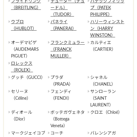
ブライトリング
チューダー（チュ
パテックフィリッ
（BREITLING）
ードル）
プ（PATEK
（TUDOR）
PHILIPPE）
ウブロ
パネライ
ハリーウィンスト
（HUBLOT）
（PANERAI）
ン（HARRY
WINSTON）
オーデマピゲ
フランクミュラー
カルティエ
（AUDEMARS
（FRANCK
（CARTIER）
PIGUET）
MULLER）
ロレックス
（ROLEX）
グッチ（GUCCI）
プラダ
シャネル
（PRADA）
（CHANEL）
セリーヌ
フェンディ
サンローラン
（Céline）
（FENDI）
（SAINT
LAURENT）
ディオール
ボッテガヴェネタ
クロエ（Chloé）
（Dior）
（Bottega
Veneta）
マークジェイコブ
コーチ
バレンシアガ