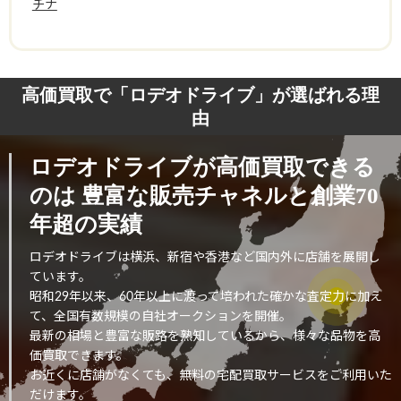
チナ
高価買取で「ロデオドライブ」が選ばれる理
由
ロデオドライブが高価買取できる
のは
豊富な販売チャネルと創業70
年超の実績
ロデオドライブは横浜、新宿や香港など国内外に店舗を展開し
ています。
昭和29年以来、60年以上に渡って培われた確かな査定力に加え
て、全国有数規模の自社オークションを開催。
最新の相場と豊富な販路を熟知しているから、様々な品物を高
価買取できます。
お近くに店舗がなくても、無料の宅配買取サービスをご利用いた
だけます。