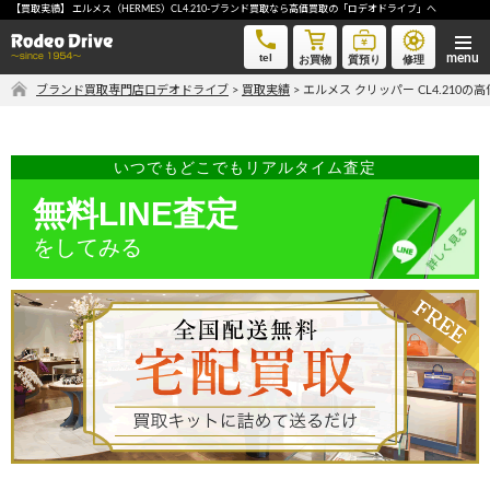
【買取実績】 エルメス（HERMES）CL4.210-ブランド買取なら高価買取の「ロデオドライブ」へ
エルメス クリッパー CL4.210-ブランド買取なら高価買取の「ロデオドライブ」へ
tel
お買物
質預り
修理
ブランド買取専門店ロデオドライブ
>
買取実績
>
エルメス クリッパー CL4.210の
気軽に買取価格を知りたい方におすすめ
無料LINE査定
いつでもどこでもリアルタイム査定
無料LINE査定
をしてみる
ご自宅にいながら品物を売りたい方へ
宅配買取申込
手間なく安全に売りたい方へ
出張買取申込