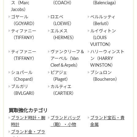
ス（Marc
（COACH）
（Balenciaga）
Jacobs）
ゴヤール
ロエベ
ベルルッティ
（GOYARD）
（LOEWE）
（Berluti）
ティファニー
エルメス
ルイヴィトン
（TIFFANY）
（HERMES）
（LOUIS
VUITTON）
ティファニー
ヴァンクリーフ＆
ハリーウィンスト
（TIFFANY）
アーペル（Van
ン（HARRY
Cleef＆Arpels）
WINSTON）
ショパール
ピアジェ
ブシュロン
（Chopard）
（Piaget）
（Boucheron）
ブルガリ
カルティエ
（BVLGARI）
（CARTIER）
買取強化カテゴリ
ブランド時計・腕
ブランドバッグ
ブランド宝石・貴
時計
（鞄）・小物
金属
ブランド金・プラ