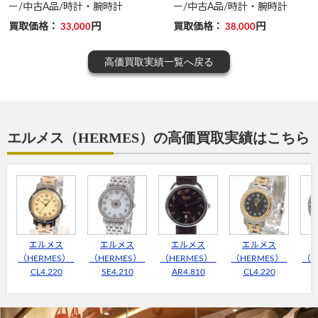
ー/中古A品/時計・腕時計
ー/中古A品/時計・腕時計
買取価格：
円
買取価格：
円
33,000
38,000
高価買取実績一覧へ戻る
エルメス（HERMES）の高価買取実績はこちら
エルメス
エルメス
エルメス
エルメス
（HERMES）
（HERMES）
（HERMES）
（HERMES）
（H
CL4.220
SE4.210
AR4.810
CL4.220