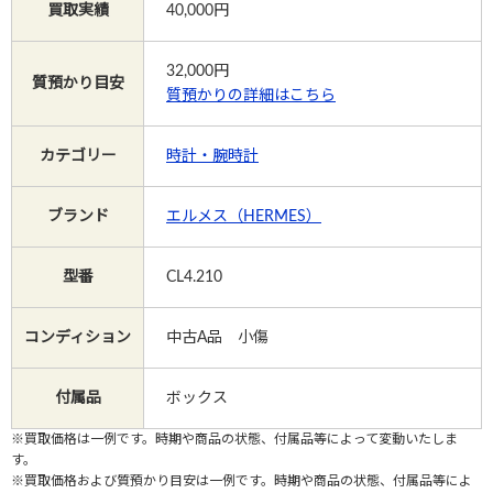
買取実績
40,000円
Instagram
32,000
円
質預かり目安
質預かりの詳細はこちら
カテゴリー
時計・腕時計
電話で相談する
メールで相談する
ブランド
エルメス（HERMES）
型番
CL4.210
コンディション
中古A品 小傷
付属品
ボックス
※買取価格は一例です。時期や商品の状態、付属品等によって変動いたしま
す。
※買取価格および質預かり目安は一例です。時期や商品の状態、付属品等によ