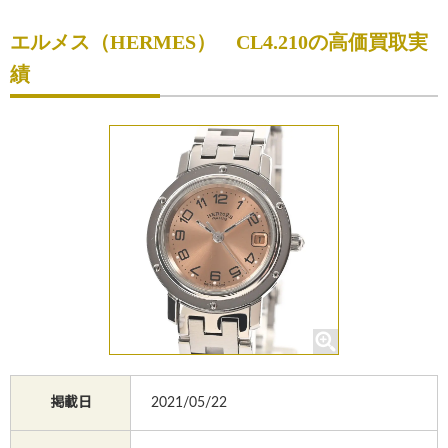
初めての方へ
エルメス（HERMES） CL4.210の高価買取実
買取サービスのご案内
績
買取ブランド
買取実績
店舗一覧
よくあるご質問
コラム
お知らせ
お買物
質預かり
掲載日
2021/05/22
修理