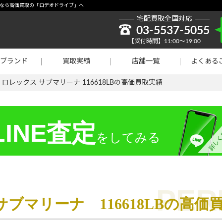
取強化】シャネル
ド買取なら高価買取の「ロデオドライブ」へ
宅配買取全国対応
貴金属買取
03-5537-5055
【受付時間】11:00～19:00
ラチナ買取
ブランド
買取実績
店舗一覧
よくある
買取
>
ロレックス サブマリーナ 116618LBの高価買取実績
INE査定
をしてみる
ブマリーナ 116618LBの高価