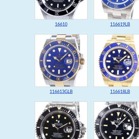
16610
116619LB
116613GLB
116618LB