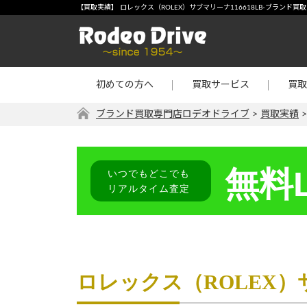
宅配買取
-【買
【買取実績】 ロレックス（ROLEX）サブマリーナ116618LB-ブラン
店頭買取
宝石・
出張買取
金・プ
初めての方へ
買取サービス
買取
リターン買取
その他
ブランド買取専門店ロデオドライブ
>
買取実績
無料L
いつでもどこでも
リアルタイム査定
ロレックス（ROLEX）サ