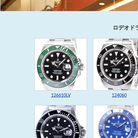
ロデオド
126610LV
124060