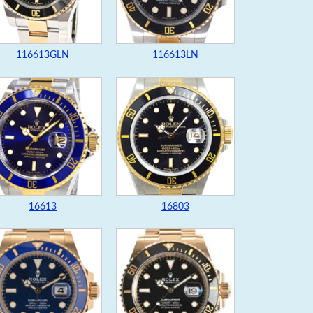
116613GLN
116613LN
16613
16803