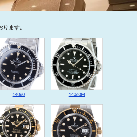
おります。
14060
14060M