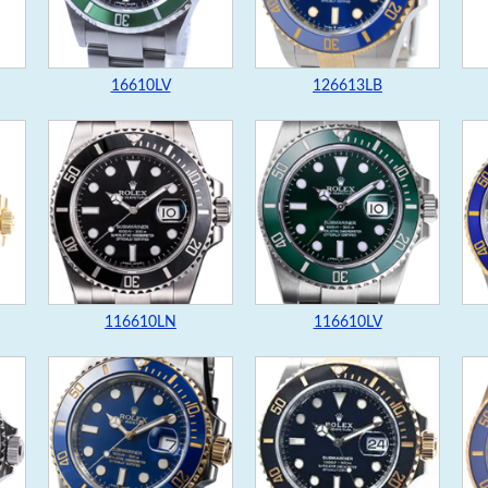
16610LV
126613LB
116610LN
116610LV