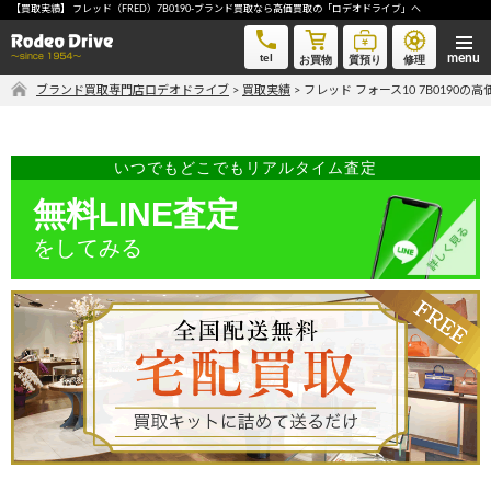
【買取実績】 フレッド（FRED）7B0190-ブランド買取なら高価買取の「ロデオドライブ」へ
フレッド フォース10 7B0190-ブランド買取なら高価買取の「ロデオドライブ」へ
tel
お買物
質預り
修理
ブランド買取専門店ロデオドライブ
>
買取実績
>
フレッド フォース10 7B0190の
気軽に買取価格を知りたい方におすすめ
無料LINE査定
いつでもどこでもリアルタイム査定
無料LINE査定
をしてみる
ご自宅にいながら品物を売りたい方へ
宅配買取申込
手間なく安全に売りたい方へ
出張買取申込