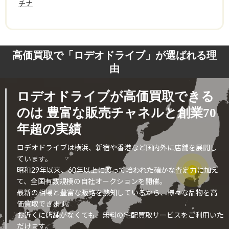
チナ
高価買取で「ロデオドライブ」が選ばれる理
由
ロデオドライブが高価買取できる
のは
豊富な販売チャネルと創業70
年超の実績
ロデオドライブは横浜、新宿や香港など国内外に店舗を展開し
ています。
昭和29年以来、60年以上に渡って培われた確かな査定力に加え
て、全国有数規模の自社オークションを開催。
最新の相場と豊富な販路を熟知しているから、様々な品物を高
価買取できます。
お近くに店舗がなくても、無料の宅配買取サービスをご利用いた
だけます。