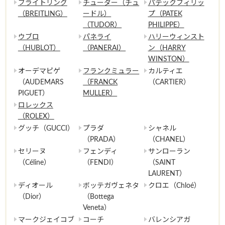
ブライトリング
チューダー（チュ
パテックフィリッ
（BREITLING）
ードル）
プ（PATEK
（TUDOR）
PHILIPPE）
ウブロ
パネライ
ハリーウィンスト
（HUBLOT）
（PANERAI）
ン（HARRY
WINSTON）
オーデマピゲ
フランクミュラー
カルティエ
（AUDEMARS
（FRANCK
（CARTIER）
PIGUET）
MULLER）
ロレックス
（ROLEX）
グッチ（GUCCI）
プラダ
シャネル
（PRADA）
（CHANEL）
セリーヌ
フェンディ
サンローラン
（Céline）
（FENDI）
（SAINT
LAURENT）
ディオール
ボッテガヴェネタ
クロエ（Chloé）
（Dior）
（Bottega
Veneta）
マークジェイコブ
コーチ
バレンシアガ