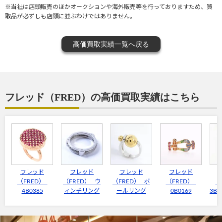
※当社は店頭販売のほかオークションや海外販売等を行っておりますため、買
取品が必ずしも店頭に並ぶわけではありません。
高価買取実績一覧へ戻る
フレッド（FRED）の高価買取実績はこちら
フレッド
フレッド
フレッド
フレッド
（FRED）
（FRED） ウ
（FRED） ボ
（FRED）
（
4B0385
ィンチリング
ールリング
0B0169
3B0