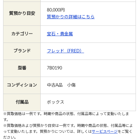
80,000
円
質預かり目安
質預かりの詳細はこちら
Instagram
カテゴリー
宝石・貴金属
電話で相談する
メールで相談する
ブランド
フレッド（FRED）
型番
7B0190
コンディション
中古A品 小傷
付属品
ボックス
※買取価格は一例です。時期や商品の状態、付属品等によって変動いたしま
す。
※買取価格および質預かり目安は一例です。時期や商品の状態、付属品等によ
って変動いたします。質預かりについては、詳しくは
サービスページ
をご覧く
ださい。