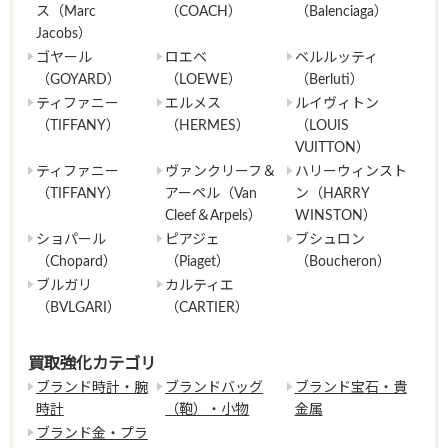
ス（Marc
（COACH）
（Balenciaga）
Jacobs）
ゴヤール
ロエベ
ベルルッティ
（GOYARD）
（LOEWE）
（Berluti）
ティファニー
エルメス
ルイヴィトン
（TIFFANY）
（HERMES）
（LOUIS
VUITTON）
ティファニー
ヴァンクリーフ＆
ハリーウィンスト
（TIFFANY）
アーペル（Van
ン（HARRY
Cleef＆Arpels）
WINSTON）
ショパール
ピアジェ
ブシュロン
（Chopard）
（Piaget）
（Boucheron）
ブルガリ
カルティエ
（BVLGARI）
（CARTIER）
買取強化カテゴリ
ブランド時計・腕
ブランドバッグ
ブランド宝石・貴
時計
（鞄）・小物
金属
ブランド金・プラ