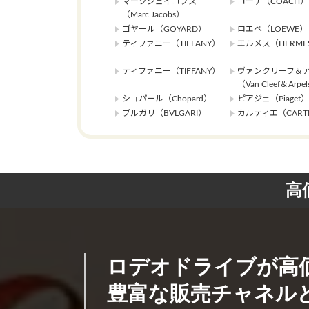
マークジェイコブス
コーチ（COACH）
（Marc Jacobs）
ゴヤール（GOYARD）
ロエベ（LOEWE）
ティファニー（TIFFANY）
エルメス（HERME
ティファニー（TIFFANY）
ヴァンクリーフ＆
（Van Cleef＆Arpe
ショパール（Chopard）
ピアジェ（Piaget）
ブルガリ（BVLGARI）
カルティエ（CARTI
高
ロデオドライブが高
豊富な販売チャネルと