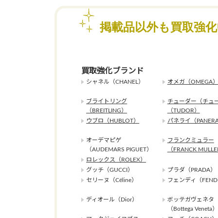
掲載品以外も買取強
買取強化ブランド
シャネル（CHANEL）
オメガ（OMEGA
ブライトリング
チューダー（チュ
（BREITLING）
（TUDOR）
ウブロ（HUBLOT）
パネライ（PANERA
オーデマピゲ
フランクミュラー
（AUDEMARS PIGUET）
（FRANCK MULL
ロレックス（ROLEX）
グッチ（GUCCI）
プラダ（PRADA）
セリーヌ（Céline）
フェンディ（FEND
ディオール（Dior）
ボッテガヴェネタ
（Bottega Veneta）