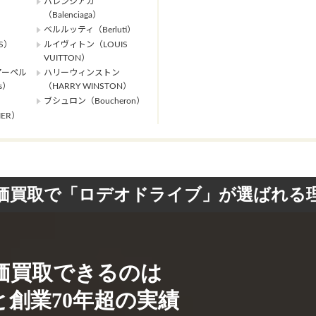
バレンシアガ
（Balenciaga）
ベルルッティ（Berluti）
S）
ルイヴィトン（LOUIS
VUITTON）
アーペル
ハリーウィンストン
ls）
（HARRY WINSTON）
ブシュロン（Boucheron）
ER）
価買取で「ロデオドライブ」が選ばれる
価買取できるのは
創業70年超の実績