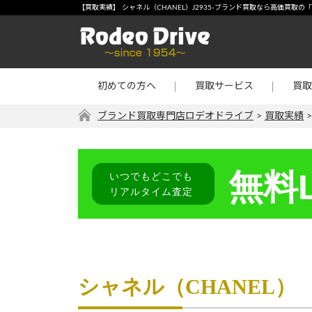
宅配買取
-【買
【買取実績】 シャネル（CHANEL）J2935-ブランド買取なら高価買取
店頭買取
宝石・
出張買取
金・プ
初めての方へ
買取サービス
買取
リターン買取
その他
ブランド買取専門店ロデオドライブ
>
買取実績
無料L
いつでもどこでも
リアルタイム査定
シャネル（CHANEL） 