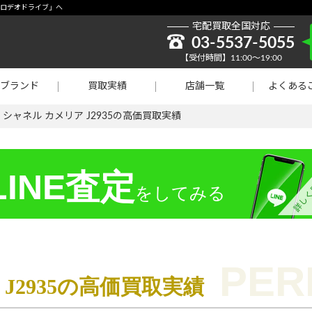
取強化】シャネル
の「ロデオドライブ」へ
宅配買取全国対応
貴金属買取
03-5537-5055
【受付時間】11:00～19:00
ラチナ買取
ブランド
買取実績
店舗一覧
よくある
買取
>
シャネル カメリア J2935の高価買取実績
INE査定
をしてみる
J2935の高価買取実績