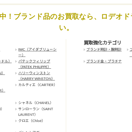
化中！ブランド品のお買取なら、ロデオド
い。
買取強化カテゴリ
）
IWC（アイダブリューシ
ブランド時計・腕時計
ー）
ードル）
パテックフィリップ
ブランド金・プラチナ
（PATEK PHILIPPE）
I）
ハリーウィンストン
（HARRY WINSTON）
カルティエ（CARTIER）
ER）
シャネル（CHANEL）
I）
サンローラン（SAINT
LAURENT）
クロエ（Chloé）