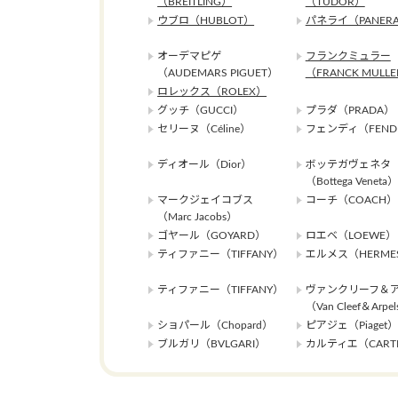
（BREITLING）
（TUDOR）
ウブロ（HUBLOT）
パネライ（PANERA
オーデマピゲ
フランクミュラー
（AUDEMARS PIGUET）
（FRANCK MULL
ロレックス（ROLEX）
グッチ（GUCCI）
プラダ（PRADA）
セリーヌ（Céline）
フェンディ（FEND
ディオール（Dior）
ボッテガヴェネタ
（Bottega Veneta）
マークジェイコブス
コーチ（COACH）
（Marc Jacobs）
ゴヤール（GOYARD）
ロエベ（LOEWE）
ティファニー（TIFFANY）
エルメス（HERME
ティファニー（TIFFANY）
ヴァンクリーフ＆
（Van Cleef＆Arpe
ショパール（Chopard）
ピアジェ（Piaget）
ブルガリ（BVLGARI）
カルティエ（CARTI