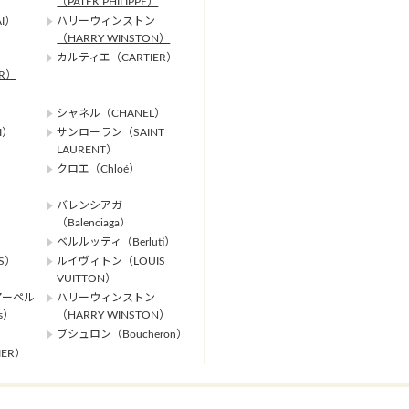
（PATEK PHILIPPE）
I）
ハリーウィンストン
（HARRY WINSTON）
カルティエ（CARTIER）
ER）
シャネル（CHANEL）
I）
サンローラン（SAINT
LAURENT）
クロエ（Chloé）
バレンシアガ
（Balenciaga）
ベルルッティ（Berluti）
S）
ルイヴィトン（LOUIS
VUITTON）
アーペル
ハリーウィンストン
ls）
（HARRY WINSTON）
ブシュロン（Boucheron）
ER）