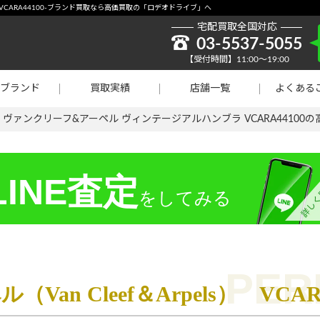
取強化】シャネル
els）VCARA44100-ブランド買取なら高価買取の「ロデオドライブ」へ
宅配買取全国対応
貴金属買取
03-5537-5055
【受付時間】11:00～19:00
ラチナ買取
ブランド
買取実績
店舗一覧
よくある
買取
>
ヴァンクリーフ&アーペル ヴィンテージアルハンブラ VCARA44100
INE査定
をしてみる
an Cleef＆Arpels） VCA