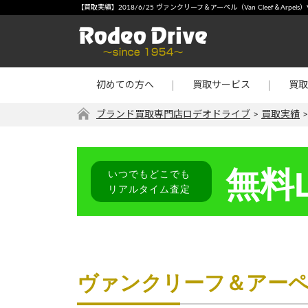
宅配買取
-【買
【買取実績】2018/6/25 ヴァンクリーフ＆アーペル（Van Cleef＆Arp
店頭買取
宝石・
出張買取
金・プ
初めての方へ
買取サービス
買取
リターン買取
その他
ブランド買取専門店ロデオドライブ
>
買取実績
無料L
いつでもどこでも
リアルタイム査定
ヴァンクリーフ＆アーペル（V