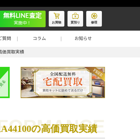
無料LINE査定
お買物
質預り
修理
実施中！
ご質問
コラム
お知らせ
の高価買取実績
RA44100の高価買取実績