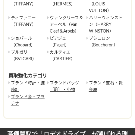
（TIFFANY）
（HERMES）
（LOUIS
VUITTON）
ティファニー
ヴァンクリーフ＆
ハリーウィンスト
（TIFFANY）
アーペル（Van
ン（HARRY
Cleef＆Arpels）
WINSTON）
ショパール
ピアジェ
ブシュロン
（Chopard）
（Piaget）
（Boucheron）
ブルガリ
カルティエ
（BVLGARI）
（CARTIER）
買取強化カテゴリ
ブランド時計・腕
ブランドバッグ
ブランド宝石・貴
時計
（鞄）・小物
金属
ブランド金・プラ
チナ
高価買取で「ロデオドライブ」が選ばれる理