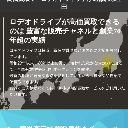
由
ロデオドライブが高価買取できる
のは
豊富な販売チャネルと創業70
年超の実績
ロデオドライブは横浜、新宿や香港など国内外に店舗を展開し
ています。
昭和29年以来、60年以上に渡って培われた確かな査定力に加え
て、全国有数規模の自社オークションを開催。
最新の相場と豊富な販路を熟知しているから、様々な品物を高
価買取できます。
お近くに店舗がなくても、無料の宅配買取サービスをご利用いた
だけます。