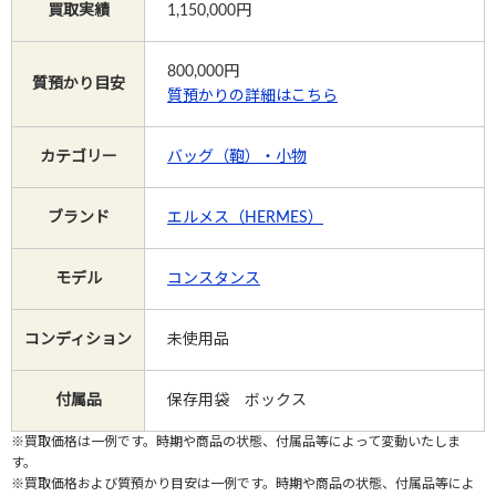
買取実績
1,150,000円
Instagram
800,000
円
質預かり目安
質預かりの詳細はこちら
カテゴリー
バッグ（鞄）・小物
電話で相談する
メールで相談する
ブランド
エルメス（HERMES）
モデル
コンスタンス
コンディション
未使用品
付属品
保存用袋 ボックス
※買取価格は一例です。時期や商品の状態、付属品等によって変動いたしま
す。
※買取価格および質預かり目安は一例です。時期や商品の状態、付属品等によ