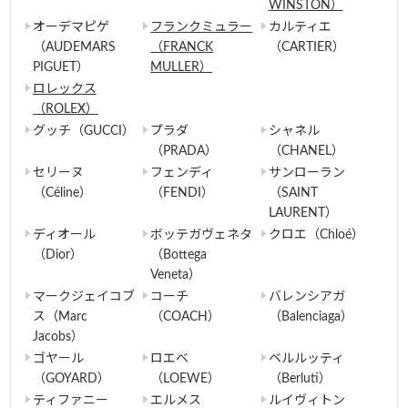
WINSTON）
オーデマピゲ
フランクミュラー
カルティエ
（AUDEMARS
（FRANCK
（CARTIER）
PIGUET）
MULLER）
ロレックス
（ROLEX）
グッチ（GUCCI）
プラダ
シャネル
（PRADA）
（CHANEL）
セリーヌ
フェンディ
サンローラン
（Céline）
（FENDI）
（SAINT
LAURENT）
ディオール
ボッテガヴェネタ
クロエ（Chloé）
（Dior）
（Bottega
Veneta）
マークジェイコブ
コーチ
バレンシアガ
ス（Marc
（COACH）
（Balenciaga）
Jacobs）
ゴヤール
ロエベ
ベルルッティ
（GOYARD）
（LOEWE）
（Berluti）
ティファニー
エルメス
ルイヴィトン