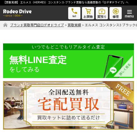
【買取実績】 エルメス（HERMES）コンスタンス-ブランド買取なら高価買取の「ロデオドライブ」へ
エルメス コンスタンス3 ブラック-ブランド買取なら高価買取の「ロデオドライブ」へ
tel
お買物
質預り
修理
ブランド買取専門店ロデオドライブ
>
買取実績
>
エルメス コンスタンス3 ブラッ
気軽に買取価格を知りたい方におすすめ
無料LINE査定
いつでもどこでもリアルタイム査定
無料LINE査定
をしてみる
ご自宅にいながら品物を売りたい方へ
宅配買取申込
手間なく安全に売りたい方へ
出張買取申込