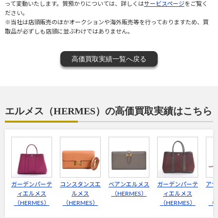
って変動いたします。質預かりについては、詳しくは
サービスページ
をご覧く
ださい。
※当社は店頭販売のほかオークションや海外販売等を行っておりますため、買
取品が必ずしも店頭に並ぶわけではありません。
高価買取実績一覧へ戻る
エルメス（HERMES）の高価買取実績はこちら
ガーデンパーテ
コンスタンスエ
ベアンエルメス
ガーデンパーテ
アザ
ィエルメス
ルメス
（HERMES）
ィエルメス
（HERMES）
（HERMES）
（HERMES）
（H