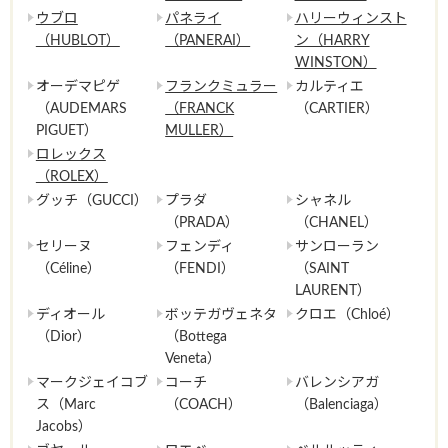
ウブロ
パネライ
ハリーウィンスト
（HUBLOT）
（PANERAI）
ン（HARRY
WINSTON）
オーデマピゲ
フランクミュラー
カルティエ
（AUDEMARS
（FRANCK
（CARTIER）
PIGUET）
MULLER）
ロレックス
（ROLEX）
グッチ（GUCCI）
プラダ
シャネル
（PRADA）
（CHANEL）
セリーヌ
フェンディ
サンローラン
（Céline）
（FENDI）
（SAINT
LAURENT）
ディオール
ボッテガヴェネタ
クロエ（Chloé）
（Dior）
（Bottega
Veneta）
マークジェイコブ
コーチ
バレンシアガ
ス（Marc
（COACH）
（Balenciaga）
Jacobs）