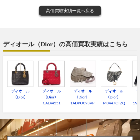
高価買取実績一覧へ戻る
ディオール（Dior）の高価買取実績はこちら
ディオール
ディオール
ディオール
ディオール
デ
（Dior）
（Dior）
（Dior）
（Dior）
（
CAL44551
1ADPO093VPI
M0447CTZQ
1V0