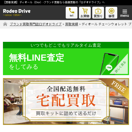
【買取実績】 ディオール（Dior）-ブランド買取なら高価買取の「ロデオドライブ」へ
ディオール チェーンウォレット ブラックxホワイト-ブランド買取なら高価買取の「ロデオドライブ」へ
tel
お買物
質預り
修理
ブランド買取専門店ロデオドライブ
>
買取実績
>
ディオール チェーンウォレット 
気軽に買取価格を知りたい方におすすめ
無料LINE査定
いつでもどこでもリアルタイム査定
無料LINE査定
をしてみる
ご自宅にいながら品物を売りたい方へ
宅配買取申込
手間なく安全に売りたい方へ
出張買取申込