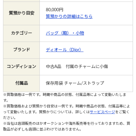
80,000
円
質預かり目安
質預かりの詳細はこちら
Instagram
カテゴリー
バッグ（鞄）・小物
電話で相談する
メールで相談する
ブランド
ディオール（Dior）
コンディション
中古A品 付属のチャームに小傷
付属品
保存用袋 チャーム/ストラップ
※買取価格は一例です。時期や商品の状態、付属品等によって変動いたしま
す。
※買取価格および質預かり目安は一例です。時期や商品の状態、付属品等によ
って変動いたします。質預かりについては、詳しくは
サービスページ
をご覧く
ださい。
※当社は店頭販売のほかオークションや海外販売等を行っておりますため、買
取品が必ずしも店頭に並ぶわけではありません。