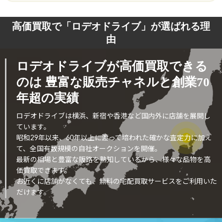
高価買取で「ロデオドライブ」が選ばれる理
由
ロデオドライブが高価買取できる
のは
豊富な販売チャネルと創業70
年超の実績
ロデオドライブは横浜、新宿や香港など国内外に店舗を展開し
ています。
昭和29年以来、60年以上に渡って培われた確かな査定力に加え
て、全国有数規模の自社オークションを開催。
最新の相場と豊富な販路を熟知しているから、様々な品物を高
価買取できます。
お近くに店舗がなくても、無料の宅配買取サービスをご利用いた
だけます。