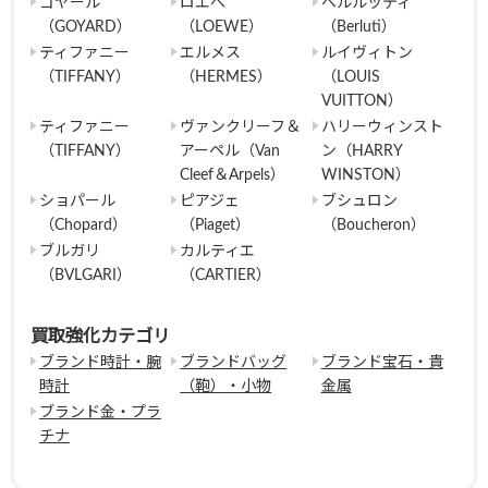
ゴヤール
ロエベ
ベルルッティ
（GOYARD）
（LOEWE）
（Berluti）
ティファニー
エルメス
ルイヴィトン
（TIFFANY）
（HERMES）
（LOUIS
VUITTON）
ティファニー
ヴァンクリーフ＆
ハリーウィンスト
（TIFFANY）
アーペル（Van
ン（HARRY
Cleef＆Arpels）
WINSTON）
ショパール
ピアジェ
ブシュロン
（Chopard）
（Piaget）
（Boucheron）
ブルガリ
カルティエ
（BVLGARI）
（CARTIER）
買取強化カテゴリ
ブランド時計・腕
ブランドバッグ
ブランド宝石・貴
時計
（鞄）・小物
金属
ブランド金・プラ
チナ