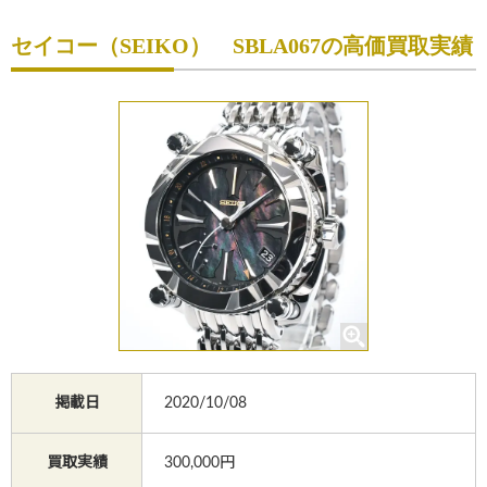
初めての方へ
セイコー（SEIKO） SBLA067の高価買取実績
買取サービスのご案内
買取ブランド
買取実績
店舗一覧
よくあるご質問
コラム
お知らせ
掲載日
2020/10/08
お買物
質預かり
修理
買取実績
300,000円