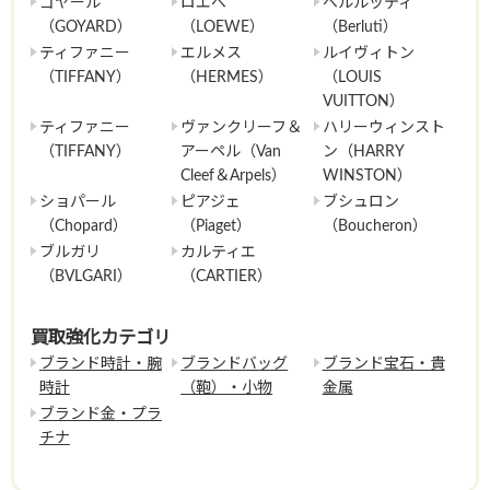
ゴヤール
ロエベ
ベルルッティ
（GOYARD）
（LOEWE）
（Berluti）
ティファニー
エルメス
ルイヴィトン
（TIFFANY）
（HERMES）
（LOUIS
VUITTON）
ティファニー
ヴァンクリーフ＆
ハリーウィンスト
（TIFFANY）
アーペル（Van
ン（HARRY
Cleef＆Arpels）
WINSTON）
ショパール
ピアジェ
ブシュロン
（Chopard）
（Piaget）
（Boucheron）
ブルガリ
カルティエ
（BVLGARI）
（CARTIER）
買取強化カテゴリ
ブランド時計・腕
ブランドバッグ
ブランド宝石・貴
時計
（鞄）・小物
金属
ブランド金・プラ
チナ