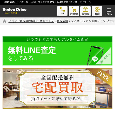
【買取実績】 ディオール（Dior）-ブランド買取なら高価買取の「ロデオドライブ」へ
ディオール ハンドボストン ブラック-ブランド買取なら高価買取の「ロデオドライブ」へ
tel
お買物
質預り
修理
ブランド買取専門店ロデオドライブ
>
買取実績
>
ディオール ハンドボストン ブラ
気軽に買取価格を知りたい方におすすめ
無料LINE査定
いつでもどこでもリアルタイム査定
無料LINE査定
をしてみる
ご自宅にいながら品物を売りたい方へ
宅配買取申込
手間なく安全に売りたい方へ
出張買取申込