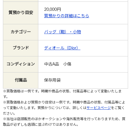
20,000
円
質預かり目安
質預かりの詳細はこちら
Instagram
カテゴリー
バッグ（鞄）・小物
電話で相談する
メールで相談する
ブランド
ディオール（Dior）
コンディション
中古A品 小傷
付属品
保存用袋
※買取価格は一例です。時期や商品の状態、付属品等によって変動いたしま
す。
※買取価格および質預かり目安は一例です。時期や商品の状態、付属品等によ
って変動いたします。質預かりについては、詳しくは
サービスページ
をご覧く
ださい。
※当社は店頭販売のほかオークションや海外販売等を行っておりますため、買
取品が必ずしも店頭に並ぶわけではありません。