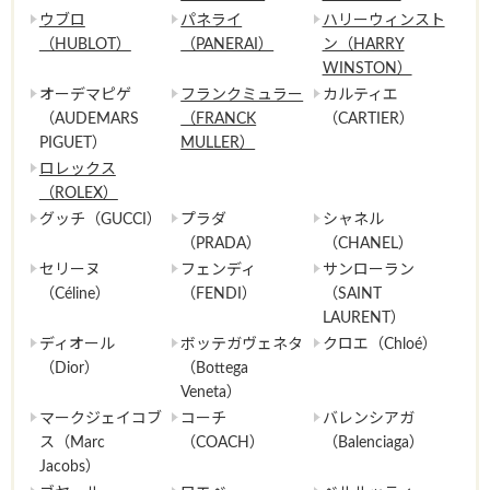
ウブロ
パネライ
ハリーウィンスト
（HUBLOT）
（PANERAI）
ン（HARRY
WINSTON）
オーデマピゲ
フランクミュラー
カルティエ
（AUDEMARS
（FRANCK
（CARTIER）
PIGUET）
MULLER）
ロレックス
（ROLEX）
グッチ（GUCCI）
プラダ
シャネル
（PRADA）
（CHANEL）
セリーヌ
フェンディ
サンローラン
（Céline）
（FENDI）
（SAINT
LAURENT）
ディオール
ボッテガヴェネタ
クロエ（Chloé）
（Dior）
（Bottega
Veneta）
マークジェイコブ
コーチ
バレンシアガ
ス（Marc
（COACH）
（Balenciaga）
Jacobs）