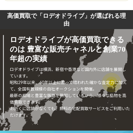
高価買取で「ロデオドライブ」が選ばれる理
由
ロデオドライブが高価買取できる
のは
豊富な販売チャネルと創業70
年超の実績
ロデオドライブは横浜、新宿や香港など国内外に店舗を展開し
ています。
昭和29年以来、60年以上に渡って培われた確かな査定力に加え
て、全国有数規模の自社オークションを開催。
最新の相場と豊富な販路を熟知しているから、様々な品物を高
価買取できます。
お近くに店舗がなくても、無料の宅配買取サービスをご利用いた
だけます。