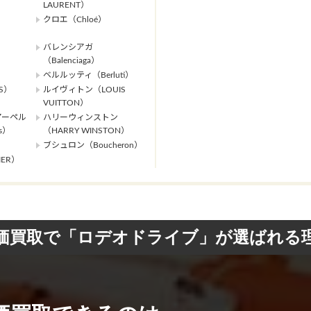
LAURENT）
クロエ（Chloé）
バレンシアガ
（Balenciaga）
ベルルッティ（Berluti）
S）
ルイヴィトン（LOUIS
VUITTON）
アーペル
ハリーウィンストン
ls）
（HARRY WINSTON）
ブシュロン（Boucheron）
ER）
価買取で「ロデオドライブ」が選ばれる