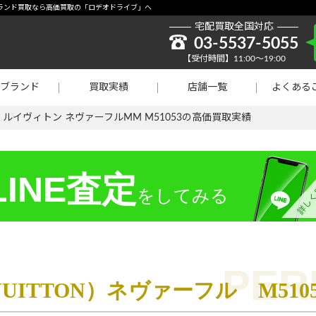
取強化】シャネル
3-ブランド買取なら高価買取の「ロデオドライブ」へ
宅配買取全国対応
貴金属買取
03-5537-5055
【受付時間】11:00～19:00
ラチナ買取
ブランド
買取実績
店舗一覧
よくある
買取
>
ルイヴィトン ネヴァーフルMM M51053の高価買取実績
INE査定
をしてみる
VUITTON）ネヴァーフル M51