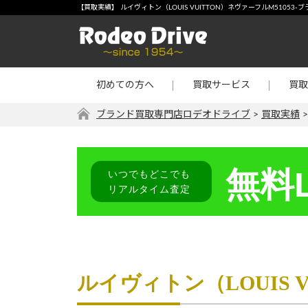
宅配買取
-【買
【買取実績】 ルイヴィトン（LOUIS VUITTON）ネヴァーフルM5105
店頭買取
宝石・
出張買取
金・プ
初めての方へ
買取サービス
買取
リターン買取
その他
ブランド買取専門店ロデオドライブ
>
買取実績
無料L
いつでもどこでも
リアルタイム査定
ルイヴィトン（LOUIS 