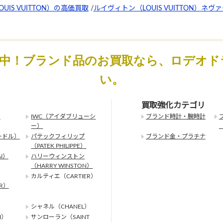
UIS VUITTON）の高価買取
/
ルイヴィトン（LOUIS VUITTON）ネ
化中！ブランド品のお買取なら、ロデオド
い。
買取強化カテゴリ
）
IWC（アイダブリューシ
ブランド時計・腕時計
ー）
ードル）
パテックフィリップ
ブランド金・プラチナ
（PATEK PHILIPPE）
I）
ハリーウィンストン
（HARRY WINSTON）
カルティエ（CARTIER）
ER）
シャネル（CHANEL）
I）
サンローラン（SAINT