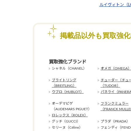
ルイヴィトン（LO
掲載品以外も買取強
買取強化ブランド
シャネル（CHANEL）
オメガ（OMEGA
ブライトリング
チューダー（チュ
（BREITLING）
（TUDOR）
ウブロ（HUBLOT）
パネライ（PANERA
オーデマピゲ
フランクミュラー
（AUDEMARS PIGUET）
（FRANCK MULL
ロレックス（ROLEX）
グッチ（GUCCI）
プラダ（PRADA）
セリーヌ（Céline）
フェンディ（FEND