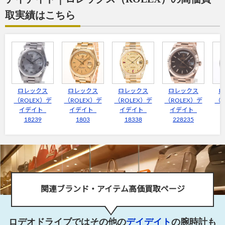
取実績はこちら
ロレックス
ロレックス
ロレックス
ロレックス
ロ
（ROLEX）デ
（ROLEX）デ
（ROLEX）デ
（ROLEX）デ
（R
イデイト
イデイト
イデイト
イデイト
18239
1803
18338
228235
1
関連ブランド・アイテム高価買取ページ
ロデオドライブではその他の
デイデイト
の腕時計も