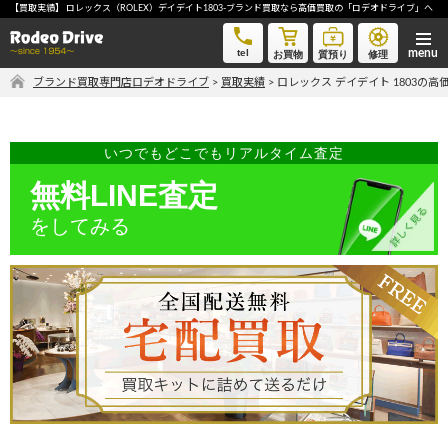
【買取実績】 ロレックス（ROLEX）デイデイト1803-ブランド買取なら高価買取の「ロデオドライブ」へ
ロレックス デイデイト 1803-ブランド買取なら高価買取の「ロデオドライブ」へ
tel
お買物
質預り
修理
ブランド買取専門店ロデオドライブ
>
買取実績
>
ロレックス デイデイト 1803の高
気軽に買取価格を知りたい方におすすめ
無料LINE査定
いつでもどこでもリアルタイム査定
無料LINE査定
をしてみる
ご自宅にいながら品物を売りたい方へ
宅配買取申込
手間なく安全に売りたい方へ
出張買取申込