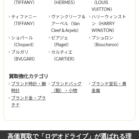
（TIFFANY）
（HERMES）
（LOUIS
VUITTON）
ティファニー
ヴァンクリーフ＆
ハリーウィンスト
（TIFFANY）
アーペル（Van
ン（HARRY
Cleef＆Arpels）
WINSTON）
ショパール
ピアジェ
ブシュロン
（Chopard）
（Piaget）
（Boucheron）
ブルガリ
カルティエ
（BVLGARI）
（CARTIER）
買取強化カテゴリ
ブランド時計・腕
ブランドバッグ
ブランド宝石・貴
時計
（鞄）・小物
金属
ブランド金・プラ
チナ
高価買取で「ロデオドライブ」が選ばれる理