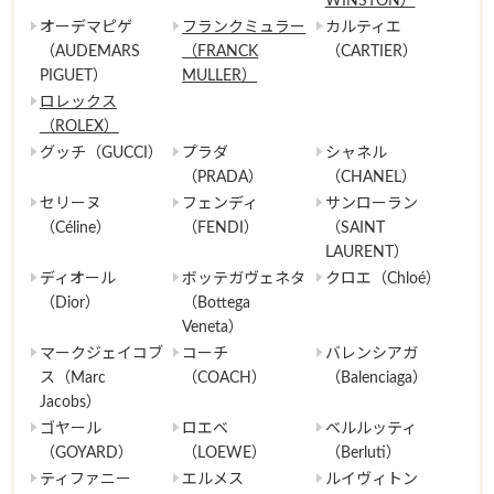
WINSTON）
オーデマピゲ
フランクミュラー
カルティエ
（AUDEMARS
（FRANCK
（CARTIER）
PIGUET）
MULLER）
ロレックス
（ROLEX）
グッチ（GUCCI）
プラダ
シャネル
（PRADA）
（CHANEL）
セリーヌ
フェンディ
サンローラン
（Céline）
（FENDI）
（SAINT
LAURENT）
ディオール
ボッテガヴェネタ
クロエ（Chloé）
（Dior）
（Bottega
Veneta）
マークジェイコブ
コーチ
バレンシアガ
ス（Marc
（COACH）
（Balenciaga）
Jacobs）
ゴヤール
ロエベ
ベルルッティ
（GOYARD）
（LOEWE）
（Berluti）
ティファニー
エルメス
ルイヴィトン