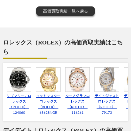
高価買取実績一覧へ戻る
ロレックス（ROLEX）の高価買取実績はこち
ら
サブマリーナロ
ヨットマスター
ターノグラフロ
デイトジャスト
デイ
レックス
ロレックス
レックス
ロレックス
ロ
（ROLEX）
（ROLEX）
（ROLEX）
（ROLEX）
（
124060
68628NGR
116261
79173
デイデイト｜ロレックス（ROLEX）の高価買