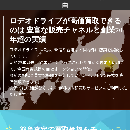
由
ロデオドライブが高価買取できる
のは
豊富な販売チャネルと創業70
年超の実績
ロデオドライブは横浜、新宿や香港など国内外に店舗を展開し
ています。
昭和29年以来、60年以上に渡って培われた確かな査定力に加え
て、全国有数規模の自社オークションを開催。
最新の相場と豊富な販路を熟知しているから、様々な品物を高
価買取できます。
お近くに店舗がなくても、無料の宅配買取サービスをご利用いた
だけます。
簡単査定で買取価格をチェ