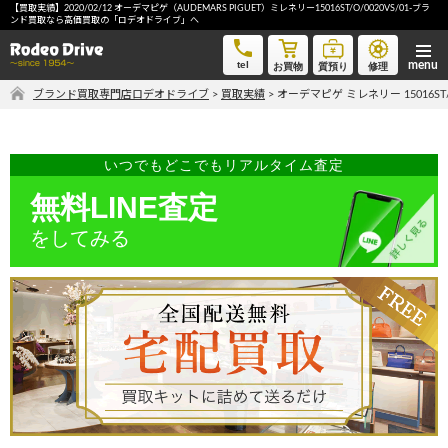
【買取実績】2020/02/12 オーデマピゲ（AUDEMARS PIGUET）ミレネリー15016ST/O/0020VS/01-ブラ
オーデマピゲ ミレネリー 15016ST/O/0020VS/01-ブランド買取なら高価買取の「ロデオドライブ」へ
ンド買取なら高価買取の「ロデオドライブ」へ
tel
お買物
質預り
修理
ブランド買取専門店ロデオドライブ
>
買取実績
>
オーデマピゲ ミレネリー 15016ST
気軽に買取価格を知りたい方におすすめ
無料LINE査定
いつでもどこでもリアルタイム査定
無料LINE査定
ご自宅にいながら品物を売りたい方へ
をしてみる
宅配買取申込
手間なく安全に売りたい方へ
出張買取申込