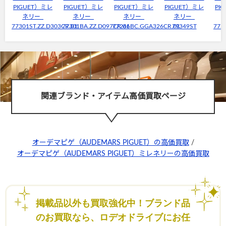
PIGUET）ミレ
PIGUET）ミレ
PIGUET）ミレ
PIGUET）ミレ
PI
ネリー
ネリー
ネリー
ネリー
77301ST.ZZ.D303CR.01
77301BA.ZZ.D097CR.01
77266BC.GGA326CR.01
79349ST
773
関連ブランド・アイテム高価買取ページ
オーデマピゲ（AUDEMARS PIGUET）の高価買取
/
オーデマピゲ（AUDEMARS PIGUET）ミレネリーの高価買取
掲載品以外も買取強化中！ブランド品
のお買取なら、ロデオドライブにお任