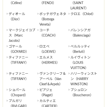
（Céline）
（FENDI）
（SAINT
LAURENT）
ディオール
ボッテガヴェネタ
クロエ（Chloé）
（Dior）
（Bottega
Veneta）
マークジェイコブ
コーチ
バレンシアガ
ス（Marc
（COACH）
（Balenciaga）
Jacobs）
ゴヤール
ロエベ
ベルルッティ
（GOYARD）
（LOEWE）
（Berluti）
ティファニー
エルメス
ルイヴィトン
（TIFFANY）
（HERMES）
（LOUIS
VUITTON）
ティファニー
ヴァンクリーフ＆
ハリーウィンスト
（TIFFANY）
アーペル（Van
ン（HARRY
Cleef＆Arpels）
WINSTON）
ショパール
ピアジェ
ブシュロン
（Chopard）
（Piaget）
（Boucheron）
ブルガリ
カルティエ
（BVLGARI）
（CARTIER）