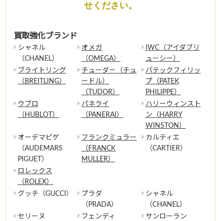
せください。
買取強化ブランド
シャネル
オメガ
IWC（アイダブリ
（CHANEL）
（OMEGA）
ューシー）
ブライトリング
チューダー（チュ
パテックフィリッ
（BREITLING）
ードル）
プ（PATEK
（TUDOR）
PHILIPPE）
ウブロ
パネライ
ハリーウィンスト
（HUBLOT）
（PANERAI）
ン（HARRY
WINSTON）
オーデマピゲ
フランクミュラー
カルティエ
（AUDEMARS
（FRANCK
（CARTIER）
PIGUET）
MULLER）
ロレックス
（ROLEX）
グッチ（GUCCI）
プラダ
シャネル
（PRADA）
（CHANEL）
セリーヌ
フェンディ
サンローラン