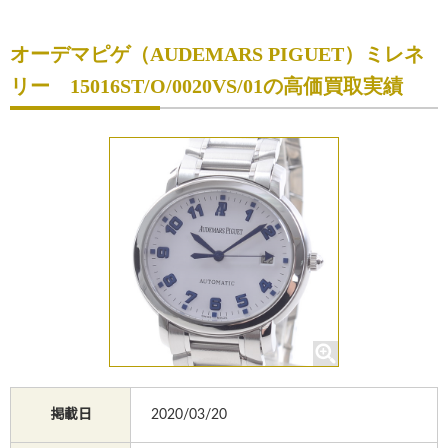
初めての方へ
オーデマピゲ（AUDEMARS PIGUET）ミレネ
買取サービスのご案内
リー 15016ST/O/0020VS/01の高価買取実績
買取ブランド
買取実績
店舗一覧
よくあるご質問
コラム
お知らせ
お買物
質預かり
掲載日
2020/03/20
修理