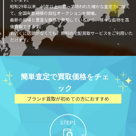
ています。
昭和29年以来、60年以上に渡って培われた確かな査定力に加え
て、全国有数規模の自社オークションを開催。
最新の相場と豊富な販路を熟知しているから、様々な品物を高
価買取できます。
お近くに店舗がなくても、無料の宅配買取サービスをご利用いた
だけます。
簡単査定で買取価格をチェ
ック
ブランド買取が初めての方におすすめ
STEP1