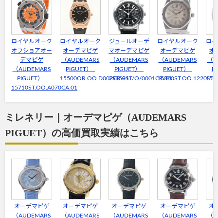
ロイヤルオーク
ロイヤルオーク
ジュールオーデ
ロイヤルオーク
ロイ
オフショアオー
オーデマピゲ
マオーデマピゲ
オーデマピゲ
オ
デマピゲ
（AUDEMARS
（AUDEMARS
（AUDEMARS
（A
（AUDEMARS
PIGUET）
PIGUET）
PIGUET）
P
PIGUET）
15500OR.OO.D002CR.01
25859ST/O/0001CR/01
15300ST.OO.1220ST.
154
15710ST.OO.A070CA.01
ミレネリー｜オーデマピゲ（AUDEMARS
PIGUET）の高価買取実績はこちら
オーデマピゲ
オーデマピゲ
オーデマピゲ
オーデマピゲ
オ
（AUDEMARS
（AUDEMARS
（AUDEMARS
（AUDEMARS
（A