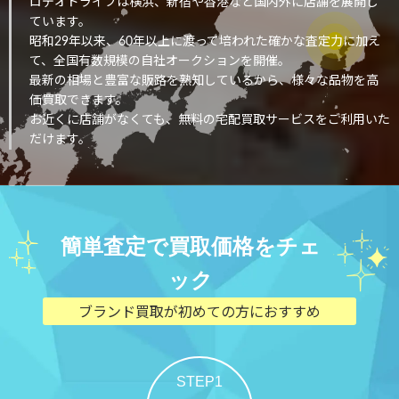
ロデオドライブは横浜、新宿や香港など国内外に店舗を展開し
ています。
昭和29年以来、60年以上に渡って培われた確かな査定力に加え
て、全国有数規模の自社オークションを開催。
最新の相場と豊富な販路を熟知しているから、様々な品物を高
価買取できます。
お近くに店舗がなくても、無料の宅配買取サービスをご利用いた
だけます。
簡単査定で買取価格をチェ
ック
ブランド買取が初めての方におすすめ
STEP1