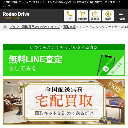
【買取実績】 カルティエ（CARTIER）タンクW51026Q3-ブランド買取なら高価買取の「ロデオドライ
カルティエ タンクフランセーズSM W51026Q3-ブランド買取なら高価買取の「ロデオドライブ」へ
ブ」へ
tel
お買物
質預り
修理
ブランド買取専門店ロデオドライブ
>
買取実績
>
カルティエ タンクフランセーズSM 
気軽に買取価格を知りたい方におすすめ
無料LINE査定
いつでもどこでもリアルタイム査定
無料LINE査定
ご自宅にいながら品物を売りたい方へ
をしてみる
宅配買取申込
手間なく安全に売りたい方へ
出張買取申込