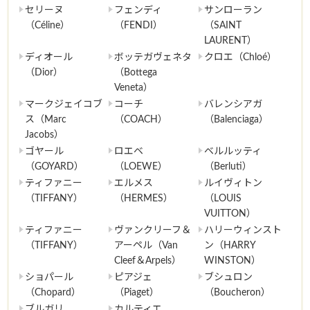
セリーヌ
フェンディ
サンローラン
（Céline）
（FENDI）
（SAINT
LAURENT）
ディオール
ボッテガヴェネタ
クロエ（Chloé）
（Dior）
（Bottega
Veneta）
マークジェイコブ
コーチ
バレンシアガ
ス（Marc
（COACH）
（Balenciaga）
Jacobs）
ゴヤール
ロエベ
ベルルッティ
（GOYARD）
（LOEWE）
（Berluti）
ティファニー
エルメス
ルイヴィトン
（TIFFANY）
（HERMES）
（LOUIS
VUITTON）
ティファニー
ヴァンクリーフ＆
ハリーウィンスト
（TIFFANY）
アーペル（Van
ン（HARRY
Cleef＆Arpels）
WINSTON）
ショパール
ピアジェ
ブシュロン
（Chopard）
（Piaget）
（Boucheron）
ブルガリ
カルティエ