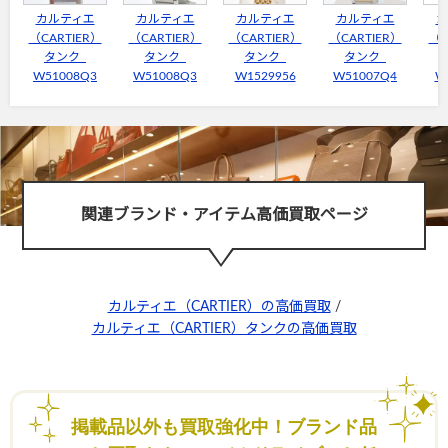
カルティエ
カルティエ
カルティエ
カルティエ
カ
（CARTIER）
（CARTIER）
（CARTIER）
（CARTIER）
（C
タンク
タンク
タンク
タンク
W51008Q3
W51008Q3
W1529956
W51007Q4
W
関連ブランド・アイテム高価買取ページ
カルティエ（CARTIER）の高価買取
/
カルティエ（CARTIER）タンクの高価買取
掲載品以外も買取強化中！ブランド品