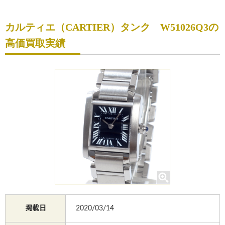
初めての方へ
カルティエ（CARTIER）タンク W51026Q3の
買取サービスのご案内
高価買取実績
買取ブランド
買取実績
店舗一覧
よくあるご質問
コラム
お知らせ
お買物
質預かり
掲載日
2020/03/14
修理