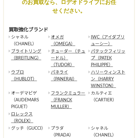
のお買取なら、ロデオドライブにお任
せください。
買取強化ブランド
シャネル
オメガ
IWC（アイダブリ
（CHANEL）
（OMEGA）
ューシー）
ブライトリング
チューダー（チュ
パテックフィリッ
（BREITLING）
ードル）
プ（PATEK
（TUDOR）
PHILIPPE）
ウブロ
パネライ
ハリーウィンスト
（HUBLOT）
（PANERAI）
ン（HARRY
WINSTON）
オーデマピゲ
フランクミュラー
カルティエ
（AUDEMARS
（FRANCK
（CARTIER）
PIGUET）
MULLER）
ロレックス
（ROLEX）
グッチ（GUCCI）
プラダ
シャネル
（PRADA）
（CHANEL）