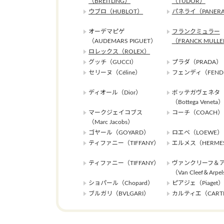
（BREITLING）
（TUDOR）
ウブロ（HUBLOT）
パネライ（PANERA
オーデマピゲ
フランクミュラー
（AUDEMARS PIGUET）
（FRANCK MULL
ロレックス（ROLEX）
グッチ（GUCCI）
プラダ（PRADA）
セリーヌ（Céline）
フェンディ（FEND
ディオール（Dior）
ボッテガヴェネタ
（Bottega Veneta）
マークジェイコブス
コーチ（COACH）
（Marc Jacobs）
ゴヤール（GOYARD）
ロエベ（LOEWE）
ティファニー（TIFFANY）
エルメス（HERME
ティファニー（TIFFANY）
ヴァンクリーフ＆
（Van Cleef＆Arpe
ショパール（Chopard）
ピアジェ（Piaget）
ブルガリ（BVLGARI）
カルティエ（CARTI