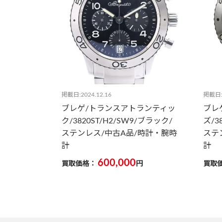
掲載日:2024.12.16
掲載日:2
ブレゲ/トランスアトランティッ
ブレ
ク/3820ST/H2/SW9/ブラック/
ズ/3
ステンレス/中古A品/時計・腕時
ステ
計
計
600,000
買取価格：
円
買取