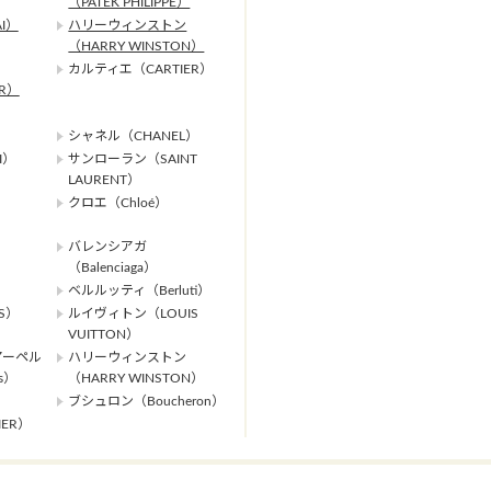
（PATEK PHILIPPE）
I）
ハリーウィンストン
（HARRY WINSTON）
カルティエ（CARTIER）
ER）
シャネル（CHANEL）
I）
サンローラン（SAINT
LAURENT）
クロエ（Chloé）
バレンシアガ
（Balenciaga）
ベルルッティ（Berluti）
S）
ルイヴィトン（LOUIS
VUITTON）
アーペル
ハリーウィンストン
ls）
（HARRY WINSTON）
ブシュロン（Boucheron）
ER）