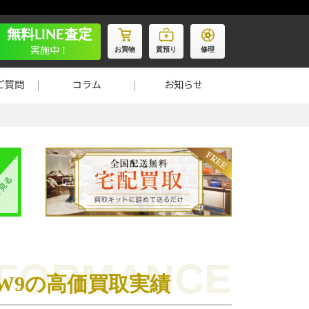
無料LINE査定
お買物
質預り
修理
実施中！
ご質問
コラム
お知らせ
2/SW9の高価買取実績