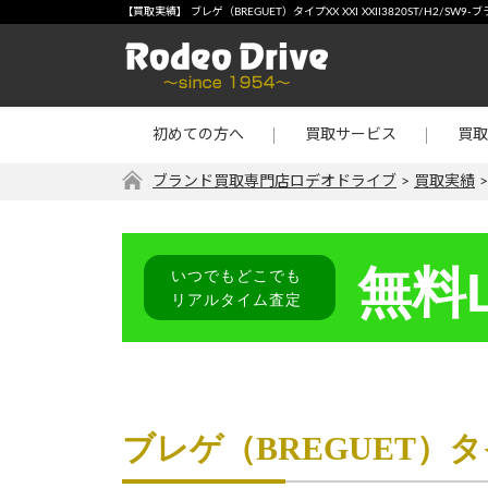
宅配買取
-【買
【買取実績】 ブレゲ（BREGUET）タイプXX XXI XXII3820ST/H2
店頭買取
宝石・
出張買取
金・プ
初めての方へ
買取サービス
買取
リターン買取
その他
ブランド買取専門店ロデオドライブ
>
買取実績
無料L
いつでもどこでも
リアルタイム査定
ブレゲ（BREGUET）タイプ