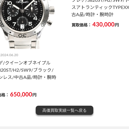
ブレゲ/3820ST/H2/SW9/
スアトランティックTYPEXX
古A品/時計・腕時計
430,000
買取価格：
円
024.06.20
ゲ/クイーンオブネイプル
820ST/H2/SW9/ブラック/
ンレス/中古A品/時計・腕時
650,000
価格：
円
高価買取実績一覧へ戻る