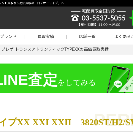
取強化】シャネル
/SW9-ブランド買取なら高価買取の「ロデオドライブ」へ
宅配買取全国対応
貴金属買取
03-5537-5055
【受付時間】11:00～19:00
ラチナ買取
ブランド
買取実績
店舗一覧
よくある
買取
>
ブレゲ トランスアトランティックTYPEXXの高価買取実績
INE査定
をしてみる
XX XXI XXII 3820ST/H