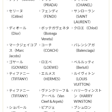
（PRADA）
（CHANEL）
セリーヌ
フェンディ
サンローラン
（Céline）
（FENDI）
（SAINT
LAURENT）
ディオール
ボッテガヴェネタ
クロエ（Chloé）
（Dior）
（Bottega
Veneta）
マークジェイコブ
コーチ
バレンシアガ
ス（Marc
（COACH）
（Balenciaga）
Jacobs）
ゴヤール
ロエベ
ベルルッティ
（GOYARD）
（LOEWE）
（Berluti）
ティファニー
エルメス
ルイヴィトン
（TIFFANY）
（HERMES）
（LOUIS
VUITTON）
ティファニー
ヴァンクリーフ＆
ハリーウィンスト
（TIFFANY）
アーペル（Van
ン（HARRY
Cleef＆Arpels）
WINSTON）
ショパール
ピアジェ
ブシュロン