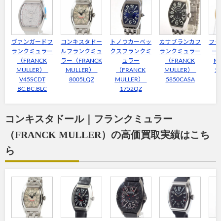
ヴァンガードフ
コンキスタドー
トノウカーベッ
カサブランカフ
フラ
ランクミュラー
ルフランクミュ
クスフランクミ
ランクミュラー
ー（
（FRANCK
ラー（FRANCK
ュラー
（FRANCK
M
MULLER）
MULLER）
（FRANCK
MULLER）
1
V45SCDT
8005LQZ
MULLER）
5850CASA
BC.BC.BLC
1752QZ
コンキスタドール｜フランクミュラー
（FRANCK MULLER）の高価買取実績はこち
ら