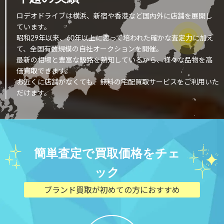
ロデオドライブは横浜、新宿や香港など国内外に店舗を展開し
ています。
昭和29年以来、60年以上に渡って培われた確かな査定力に加え
て、全国有数規模の自社オークションを開催。
最新の相場と豊富な販路を熟知しているから、様々な品物を高
価買取できます。
お近くに店舗がなくても、無料の宅配買取サービスをご利用いた
だけます。
簡単査定で買取価格をチェ
ック
ブランド買取が初めての方におすすめ