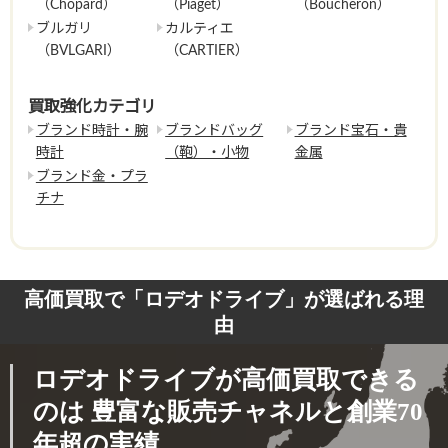
（Chopard）
（Piaget）
（Boucheron）
ブルガリ
カルティエ
（BVLGARI）
（CARTIER）
買取強化カテゴリ
ブランド時計・腕
ブランドバッグ
ブランド宝石・貴
時計
（鞄）・小物
金属
ブランド金・プラ
チナ
高価買取で「ロデオドライブ」が選ばれる理
由
ロデオドライブが高価買取できる
のは
豊富な販売チャネルと創業70
年超の実績