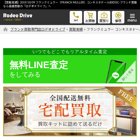
【買取実績】2019/10/09 フランクミュラー（FRANCK MULLER）コンキスタドール8005SC-ブランド買取
フランクミュラー コンキスタドール 8005SC-ブランド買取なら高価買取の「ロデオドライブ」へ
なら高価買取の「ロデオドライブ」へ
tel
お買物
質預り
修理
ブランド買取専門店ロデオドライブ
>
買取実績
>
フランクミュラー コンキスタドール
気軽に買取価格を知りたい方におすすめ
無料LINE査定
いつでもどこでもリアルタイム査定
無料LINE査定
ご自宅にいながら品物を売りたい方へ
をしてみる
宅配買取申込
手間なく安全に売りたい方へ
出張買取申込