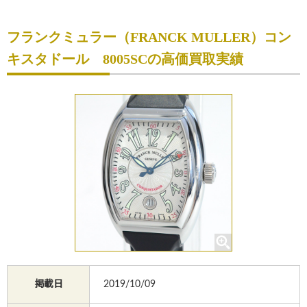
初めての方へ
フランクミュラー（FRANCK MULLER）コン
買取サービスのご案内
キスタドール 8005SCの高価買取実績
買取ブランド
買取実績
店舗一覧
よくあるご質問
コラム
お知らせ
お買物
質預かり
掲載日
2019/10/09
修理