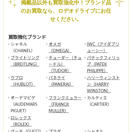
掲載品以外も買取強化中！ブランド品
のお買取なら、ロデオドライブにお任
せください。
買取強化ブランド
シャネル
オメガ
IWC（アイダブリ
（CHANEL）
（OMEGA）
ューシー）
ブライトリング
チューダー（チュ
パテックフィリッ
（BREITLING）
ードル）
プ（PATEK
（TUDOR）
PHILIPPE）
ウブロ
パネライ
ハリーウィンスト
（HUBLOT）
（PANERAI）
ン（HARRY
WINSTON）
オーデマピゲ
フランクミュラー
カルティエ
（AUDEMARS
（FRANCK
（CARTIER）
PIGUET）
MULLER）
ロレックス
（ROLEX）
グッチ（GUCCI）
プラダ
シャネル