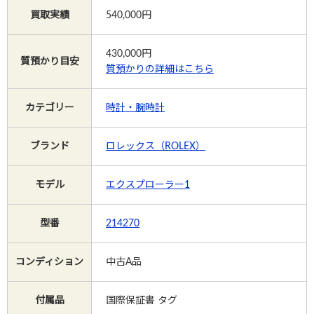
買取実績
540,000円
Instagram
430,000
円
質預かり目安
質預かりの詳細はこちら
電話で相談する
メールで相談する
カテゴリー
時計・腕時計
ブランド
ロレックス（ROLEX）
モデル
エクスプローラー1
型番
214270
コンディション
中古A品
付属品
国際保証書 タグ