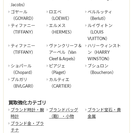
Jacobs）
ゴヤール
ロエベ
ベルルッティ
（GOYARD）
（LOEWE）
（Berluti）
ティファニー
エルメス
ルイヴィトン
（TIFFANY）
（HERMES）
（LOUIS
VUITTON）
ティファニー
ヴァンクリーフ＆
ハリーウィンスト
（TIFFANY）
アーペル（Van
ン（HARRY
Cleef＆Arpels）
WINSTON）
ショパール
ピアジェ
ブシュロン
（Chopard）
（Piaget）
（Boucheron）
ブルガリ
カルティエ
（BVLGARI）
（CARTIER）
買取強化カテゴリ
ブランド時計・腕
ブランドバッグ
ブランド宝石・貴
時計
（鞄）・小物
金属
ブランド金・プラ
チナ