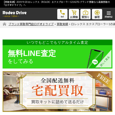
【買取実績】2019/9/20 ロレックス（ROLEX）エクスプローラー1214270-ブランド買取なら高価買取の
ロレックス エクスプローラー1-ブランド買取なら高価買取の「ロデオドライブ」へ
「ロデオドライブ」へ
tel
お買物
質預り
修理
ブランド買取専門店ロデオドライブ
>
買取実績
>
ロレックス エクスプローラー1の
気軽に買取価格を知りたい方におすすめ
無料LINE査定
いつでもどこでもリアルタイム査定
無料LINE査定
ご自宅にいながら品物を売りたい方へ
をしてみる
宅配買取申込
手間なく安全に売りたい方へ
出張買取申込