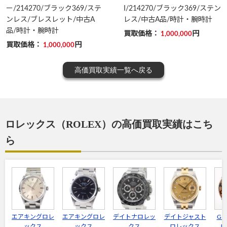
ー/214270/ブラック369/ステ
I/214270/ブラック369/ステン
ンレス/ブレスレット/中古A
レス/中古A品/時計・腕時計
品/時計・腕時計
買取価格：
円
1,000,000
買取価格：
円
1,000,000
高価買取実績一覧へ戻る
ロレックス（ROLEX）の高価買取実績はこち
ら
エアキングロレ
エアキングロレ
デイトナロレッ
デイトジャスト
G
ックス
ックス
クス
ロレックス
ロ