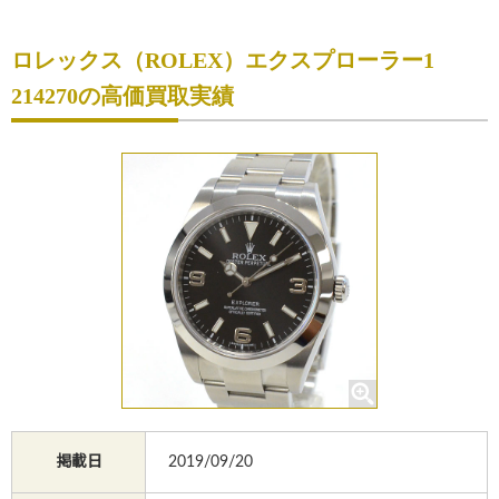
初めての方へ
ロレックス（ROLEX）エクスプローラー1
買取サービスのご案内
214270の高価買取実績
買取ブランド
買取実績
店舗一覧
よくあるご質問
コラム
お知らせ
お買物
質預かり
掲載日
2019/09/20
修理