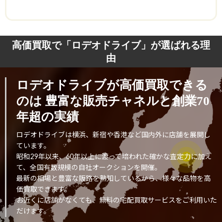
高価買取で「ロデオドライブ」が選ばれる理
由
ロデオドライブが高価買取できる
のは
豊富な販売チャネルと創業70
年超の実績
ロデオドライブは横浜、新宿や香港など国内外に店舗を展開し
ています。
昭和29年以来、60年以上に渡って培われた確かな査定力に加え
て、全国有数規模の自社オークションを開催。
最新の相場と豊富な販路を熟知しているから、様々な品物を高
価買取できます。
お近くに店舗がなくても、無料の宅配買取サービスをご利用いた
だけます。