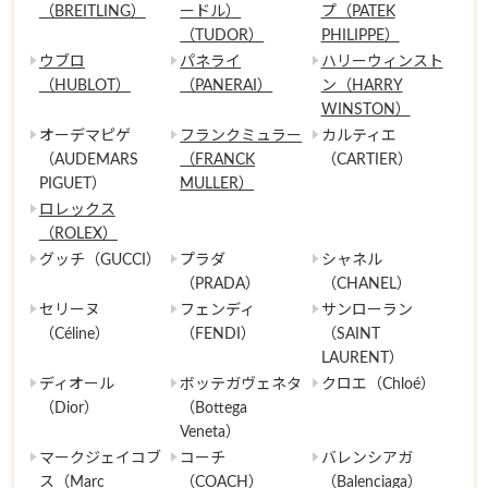
（BREITLING）
ードル）
プ（PATEK
（TUDOR）
PHILIPPE）
ウブロ
パネライ
ハリーウィンスト
（HUBLOT）
（PANERAI）
ン（HARRY
WINSTON）
オーデマピゲ
フランクミュラー
カルティエ
（AUDEMARS
（FRANCK
（CARTIER）
PIGUET）
MULLER）
ロレックス
（ROLEX）
グッチ（GUCCI）
プラダ
シャネル
（PRADA）
（CHANEL）
セリーヌ
フェンディ
サンローラン
（Céline）
（FENDI）
（SAINT
LAURENT）
ディオール
ボッテガヴェネタ
クロエ（Chloé）
（Dior）
（Bottega
Veneta）
マークジェイコブ
コーチ
バレンシアガ
ス（Marc
（COACH）
（Balenciaga）