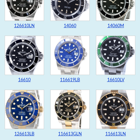
126610LN
14060
14060M
16610
116619LB
16610LV
126613LB
116613GLN
116613LN