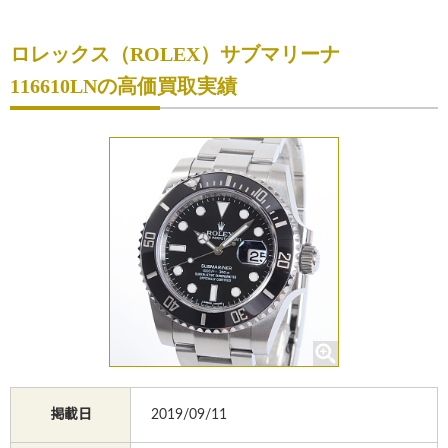
初めての方へ
ロレックス（ROLEX）サブマリーナ
買取サービスのご案内
116610LNの高価買取実績
買取ブランド
買取実績
店舗一覧
よくあるご質問
コラム
お知らせ
お買物
質預かり
掲載日
2019/09/11
修理