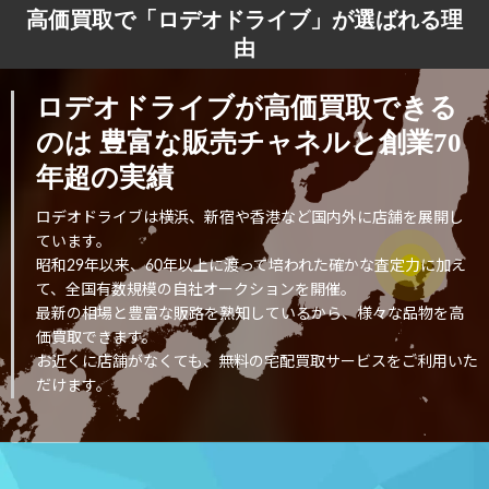
高価買取で「ロデオドライブ」が選ばれる理
由
ロデオドライブが高価買取できる
のは
豊富な販売チャネルと創業70
年超の実績
ロデオドライブは横浜、新宿や香港など国内外に店舗を展開し
ています。
昭和29年以来、60年以上に渡って培われた確かな査定力に加え
て、全国有数規模の自社オークションを開催。
最新の相場と豊富な販路を熟知しているから、様々な品物を高
価買取できます。
お近くに店舗がなくても、無料の宅配買取サービスをご利用いた
だけます。