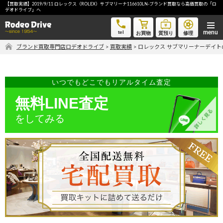
【買取実績】2019/9/11 ロレックス（ROLEX）サブマリーナ116610LN-ブランド買取なら高価買取の「ロ
ロレックス サブマリーナーデイト-ブランド買取なら高価買取の「ロデオドライブ」へ
デオドライブ」へ
tel
お買物
質預り
修理
ブランド買取専門店ロデオドライブ
>
買取実績
>
ロレックス サブマリーナーデイト
気軽に買取価格を知りたい方におすすめ
無料LINE査定
いつでもどこでもリアルタイム査定
無料LINE査定
ご自宅にいながら品物を売りたい方へ
をしてみる
宅配買取申込
手間なく安全に売りたい方へ
出張買取申込