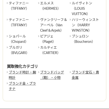
ティファニー
エルメス
ルイヴィトン
（TIFFANY）
（HERMES）
（LOUIS
VUITTON）
ティファニー
ヴァンクリーフ＆
ハリーウィンスト
（TIFFANY）
アーペル（Van
ン（HARRY
Cleef＆Arpels）
WINSTON）
ショパール
ピアジェ
ブシュロン
（Chopard）
（Piaget）
（Boucheron）
ブルガリ
カルティエ
（BVLGARI）
（CARTIER）
買取強化カテゴリ
ブランド時計・腕
ブランドバッグ
ブランド宝石・貴
時計
（鞄）・小物
金属
ブランド金・プラ
チナ