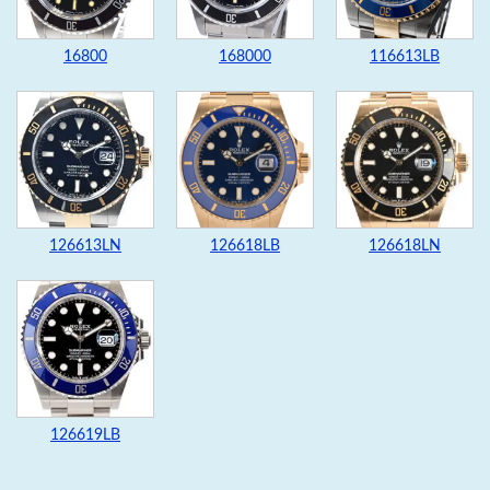
16800
168000
116613LB
126613LN
126618LB
126618LN
126619LB