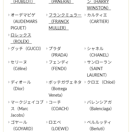
（HUBLOT）
（PANERAI）
ン（HARRY
WINSTON）
オーデマピゲ
フランクミュラー
カルティエ
（AUDEMARS
（FRANCK
（CARTIER）
PIGUET）
MULLER）
ロレックス
（ROLEX）
グッチ（GUCCI）
プラダ
シャネル
（PRADA）
（CHANEL）
セリーヌ
フェンディ
サンローラン
（Céline）
（FENDI）
（SAINT
LAURENT）
ディオール
ボッテガヴェネタ
クロエ（Chloé）
（Dior）
（Bottega
Veneta）
マークジェイコブ
コーチ
バレンシアガ
ス（Marc
（COACH）
（Balenciaga）
Jacobs）
ゴヤール
ロエベ
ベルルッティ
（GOYARD）
（LOEWE）
（Berluti）