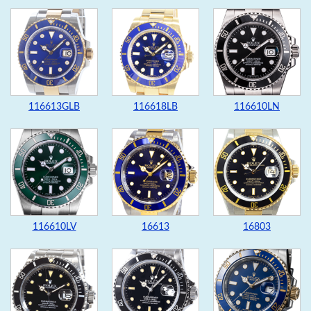
116613GLB
116618LB
116610LN
116610LV
16613
16803