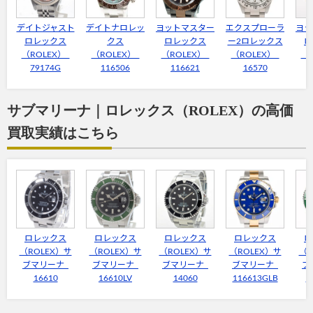
デイトジャスト
デイトナロレッ
ヨットマスター
エクスプローラ
ヨッ
ロレックス
クス
ロレックス
ー2ロレックス
ロ
（ROLEX）
（ROLEX）
（ROLEX）
（ROLEX）
（
79174G
116506
116621
16570
サブマリーナ｜ロレックス（ROLEX）の高価
買取実績はこちら
ロレックス
ロレックス
ロレックス
ロレックス
ロ
（ROLEX）サ
（ROLEX）サ
（ROLEX）サ
（ROLEX）サ
（R
ブマリーナ
ブマリーナ
ブマリーナ
ブマリーナ
ブ
16610
16610LV
14060
116613GLB
1