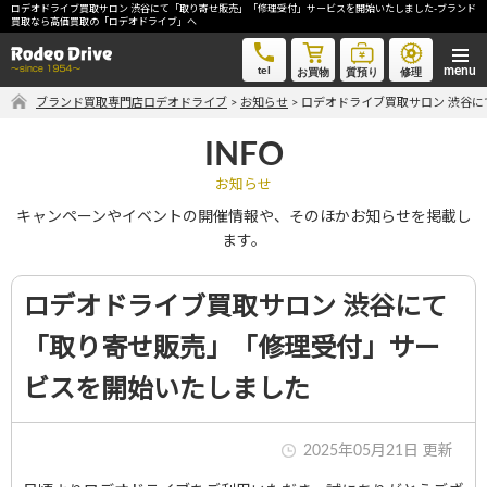
ロデオドライブ買取サロン 渋谷にて「取り寄せ販売」「修理受付」サービスを開始いたしました-ブランド
ロデオドライブ買取サロン 渋谷にて「取り寄せ販売」「修理受付」サービスを開始いたしました-ブラン
買取なら高価買取の「ロデオドライブ」へ
ド買取なら高価買取の「ロデオドライブ」へ
tel
お買物
質預り
修理
ブランド買取専門店ロデオドライブ
>
お知らせ
>
ロデオドライブ買取サロン 渋谷
気軽に買取価格を知りたい方におすすめ
INFO
無料LINE査定
お知らせ
キャンペーンやイベントの開催情報や、そのほかお知らせを掲載し
ます。
ご自宅にいながら品物を売りたい方へ
宅配買取申込
ロデオドライブ買取サロン 渋谷にて
「取り寄せ販売」「修理受付」サー
手間なく安全に売りたい方へ
ビスを開始いたしました
出張買取申込
2025年05月21日 更新