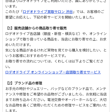
日頃よりロデオドライブをご利用いただき、誠にありがとうござ
います。
初めての方へ
このたび「
ロデオドライブ買取サロン 渋谷
」では、お客様のご
買取サービスのご案内
要望にお応えし、下記の新サービスを開始いたしました。
買取ブランド
【1】販売店舗からの商品取り寄せ販売
ロデオドライブ各店舗（銀座・新宿・横浜など）や、オンライン
買取実績
ショップで取り扱っている商品を、当店にお取り寄せの上、お求
めいただけます。
店舗一覧
気になる商品があるけれど実物を見てから購入を検討したい、と
よくあるご質問
いうお客様におすすめのサービスです。
お取り寄せの流れについては、くわしくは以下よりご覧くださ
コラム
い。
ロデオドライブ オンラインショップ－店頭取り寄せサービス
お知らせ
【2】ブランド品の修理
お手元の時計やジュエリー、バッグなどのブランド品で、メンテ
ナンスや修理をご希望のお品物がございましたら、お気軽に当店
お買物
質預かり
までお持ち込みください。電池交換やオーバーホールなど、大切
修理
なお品物を長くご使用いただくための修理サービスをご案内いた
します。