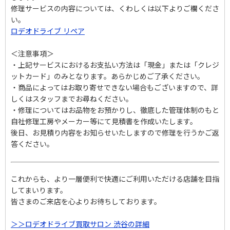
修理サービスの内容については、くわしくは以下よりご欄くださ
い。
Instagram
ロデオドライブ リペア
＜注意事項＞
・上記サービスにおけるお支払い方法は「現金」または「クレジ
ットカード」のみとなります。あらかじめご了承ください。
電話で相談する
メールで相談する
・商品によってはお取り寄せできない場合もございますので、詳
しくはスタッフまでお尋ねください。
・修理についてはお品物をお預かりし、徹底した管理体制のもと
自社修理工房やメーカー等にて見積書を作成いたします。
後日、お見積り内容をお知らせいたしますので修理を行うかご返
答ください。
これからも、より一層便利で快適にご利用いただける店舗を目指
してまいります。
皆さまのご来店を心よりお待ちしております。
＞＞ロデオドライブ買取サロン 渋谷の詳細