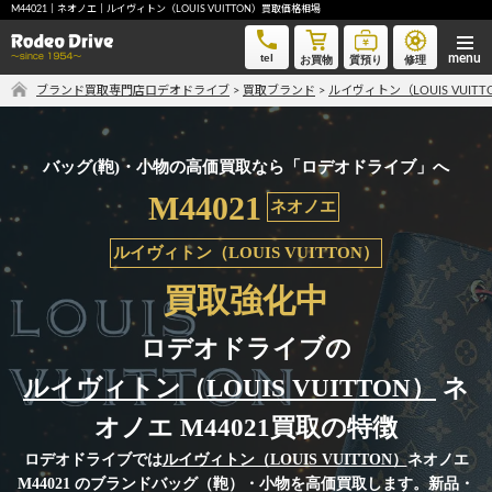
M44021｜ネオノエ｜ルイヴィトン（LOUIS VUITTON）買取価格相場
M44021｜ネオノエ｜ルイヴィトン（LOUIS VUITTON）買取価格相場
tel
お買物
質預り
修理
ブランド買取専門店ロデオドライブ
>
買取ブランド
>
ルイヴィトン（LOUIS VUIT
気軽に買取価格を知りたい方におすすめ
無料LINE査定
バッグ(鞄)・小物の高価買取なら「ロデオドライブ」へ
M44021
ネオノエ
ご自宅にいながら品物を売りたい方へ
ルイヴィトン（LOUIS VUITTON）
宅配買取申込
買取強化中
ロデオドライブの
手間なく安全に売りたい方へ
ルイヴィトン（LOUIS VUITTON）
ネ
出張買取申込
オノエ M44021買取の特徴
ロデオドライブでは
ルイヴィトン（LOUIS VUITTON）
ネオノエ
M44021 のブランドバッグ（鞄）・小物を高価買取します。新品・