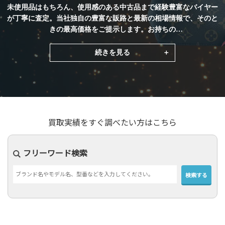
未使用品はもちろん、使用感のある中古品まで経験豊富なバイヤー
初めての方へ
が丁寧に査定。当社独自の豊富な販路と最新の相場情報で、そのと
きの最高価格をご提示します。お持ちの
買取サービスのご案内
ルイヴィトン（LOUIS VUITTON）
ネオノエがあればぜひ当社をご
買取ブランド
利用ください。
続きを見る
買取実績
店舗一覧
よくあるご質問
買取実績をすぐ調べたい方はこちら
コラム
お知らせ
フリーワード検索
お買物
質預かり
修理